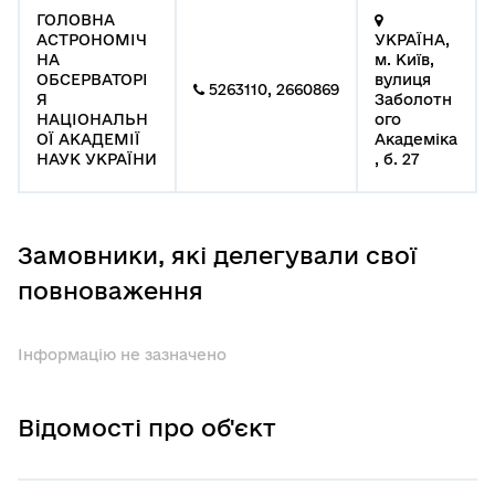
ГОЛОВНА
АСТРОНОМІЧ
УКРАЇНА,
НА
м. Київ,
ОБСЕРВАТОРІ
вулиця
5263110, 2660869
Я
Заболотн
НАЦІОНАЛЬН
ого
ОЇ АКАДЕМІЇ
Академіка
НАУК УКРАЇНИ
, б. 27
Замовники, які делегували свої
повноваження
Інформацію не зазначено
Відомості про об'єкт