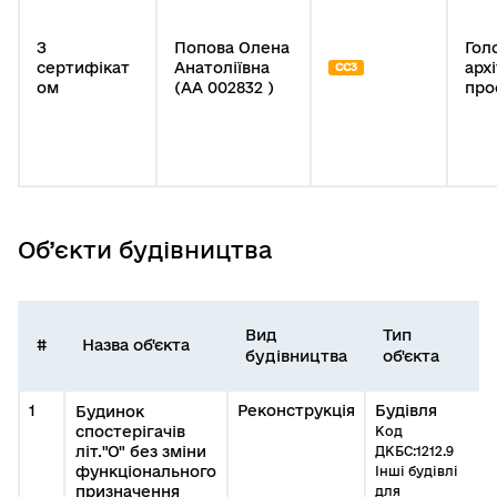
З
Попова Олена
Гол
сертифікат
Анатоліївна
арх
СС3
ом
(АА 002832 )
про
Об’єкти будівництва
Вид
Тип
#
Назва об'єкта
будівництва
об'єкта
1
Реконструкція
Будівля
Будинок
спостерігачів
Код
літ."О" без зміни
ДКБС:1212.9
функціонального
Інші будівлі
призначення
для