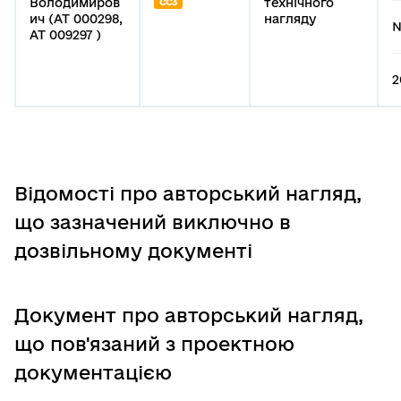
Володимиров
технічного
СС3
ич (АТ 000298,
нагляду
№
АТ 009297 )
2
Відомості про авторський нагляд,
що зазначений виключно в
дозвільному документі
Документ про авторський нагляд,
що пов'язаний з проектною
документацією