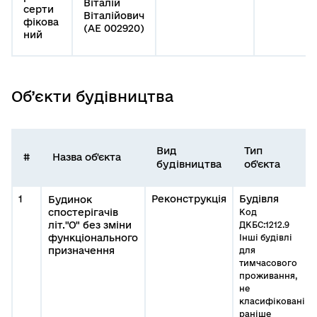
Віталій
серти
Віталійович
фікова
(АЕ 002920)
ний
Об’єкти будівництва
Вид
Тип
#
Назва об'єкта
будівництва
об'єкта
1
Реконструкція
Будівля
Будинок
спостерігачів
Код
літ."О" без зміни
ДКБС:1212.9
функціонального
Інші будівлі
призначення
для
тимчасового
проживання,
не
класифіковані
раніше