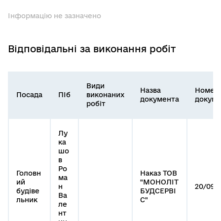
Інформацію не зазначено
Відповідальні за виконання робіт
Види
Назва
Номер
Посада
ПІб
виконаних
документа
докуме
робіт
Лу
ка
шо
в
Ро
Головн
Наказ ТОВ
ма
ий
"МОНОЛІТ
н
20/09-
будіве
БУДСЕРВІ
Ва
льник
С"
ле
нт