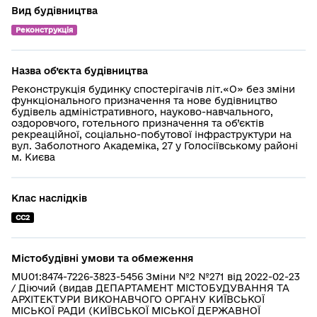
Вид будівництва
Реконструкція
Назва об’єкта будівництва
Реконструкція будинку спостерігачів літ.«О» без зміни
функціонального призначення та нове будівництво
будівель адміністративного, науково-навчального,
оздоровчого, готельного призначення та об’єктів
рекреаційної, соціально-побутової інфраструктури на
вул. Заболотного Академіка, 27 у Голосіївському районі
м. Києва
Клас наслідків
СС2
Містобудівні умови та обмеження
MU01:8474-7226-3823-5456 Зміни №2 №271 від 2022-02-23
/ Діючий (видав ДЕПАРТАМЕНТ МІСТОБУДУВАННЯ ТА
АРХІТЕКТУРИ ВИКОНАВЧОГО ОРГАНУ КИЇВСЬКОЇ
МІСЬКОЇ РАДИ (КИЇВСЬКОЇ МІСЬКОЇ ДЕРЖАВНОЇ