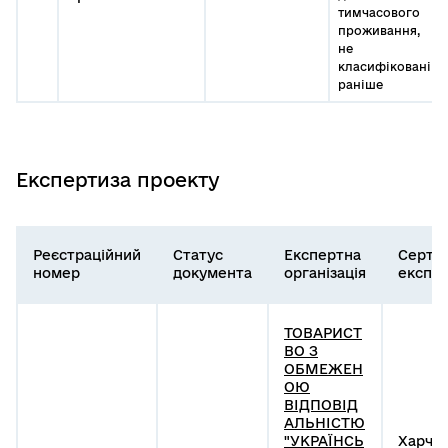
тимчасового
проживання,
не
класифіковані
раніше
Експертиза проекту
Реєстраційний
Статус
Експертна
Серти
номер
документа
організація
експе
ТОВАРИСТ
ВО З
ОБМЕЖЕН
ОЮ
ВІДПОВІД
АЛЬНІСТЮ
"УКРАЇНСЬ
Харчу