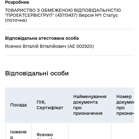
Розробник
ТОВАРИСТВО З ОБМЕЖЕНОЮ ВІДПОВІДАЛЬНІСТЮ
"ПРОЕКТСЕРВІСГРУП" (43715437) Версія №1 Статус
(поточна)
Відповідальна атестована особа
Ясенко Віталій Віталійович (АЕ 002920)
Відповідальні особи
Найменування
Номер
ПІб,
документа
документ
Посада
Сертифікат
про
про
призначення
призначе
Інжене
Ясенко
р