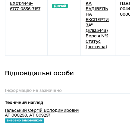
EX01:4448-
КА
Панасо
Діючий
6777-0836-7157
БУДІВЕЛЬ
004410
НА
000002
ЕКСПЕРТИ
ЗА"
(37635443)
Версія №2
Статус
(поточна)
Відповідальні особи
Інформацію не зазначено
Технічний нагляд
Гальський Сергій Володимирович
АТ 000298, АТ 009297
внесено замовником