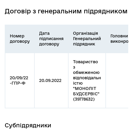
Договір з генеральним підрядником
Дата
Організація
Номер
Головний
підписання
Генеральний
договору
виконроб
договору
підрядник
Товариство
з
обмеженою
20/09/22
відповідальн
20.09.2022
-ГПР-Ф
істю
"МОНОЛІТ
БУДСЕРВІС"
(39778632)
Субпідрядники