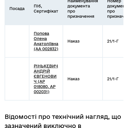
Найменування
Номер
ПІб,
документа
документ
Посада
Сертифікат
про
про
призначення
призначе
Попова
Олена
Наказ
21/1-Г
Анатоліївна
(АА 002832)
РІНЬКЕВИЧ
АНДРІЙ
ЄВГЕНОВИ
Наказ
21/1-Г
Ч (АР
018080, АР
002031)
Відомості про технічний нагляд, що
зазначений виключно в