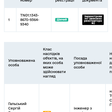
номер
реєстрації
документа
TN01:1343-
Зареєстрова
но (внесено
1
8670-9364-
Діючий
реєстраторо
м)
9340
Клас
наслідків
Н
об'єктів, на
Посада
н
Уповноважена
яких особа
уповноваженої
д
особа
може
особи
п
здійснювати
п
нагляд
н
Т
С
Гальський
Г
Сергій
інженер з