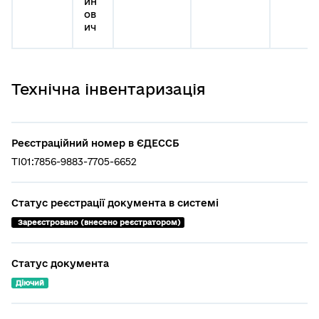
ин
ов
ич
Технічна інвентаризація
Реєстраційний номер в ЄДЕССБ
TI01:7856-9883-7705-6652
Статус реєстрації документа в системі
 Зареєстровано (внесено реєстратором)
Статус документа
Діючий