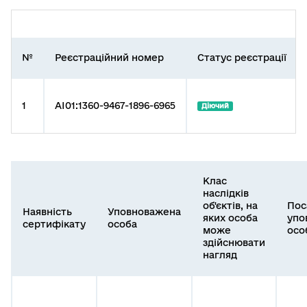
№
Реєстраційний номер
Статус реєстрації
1
AI01:1360-9467-1896-6965
Діючий
Клас
наслідків
об'єктів, на
Пос
Наявність
Уповноважена
яких особа
упо
сертифікату
особа
може
осо
здійснювати
нагляд