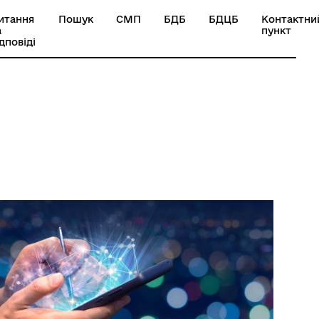
итання
Пошук
СМП
БДБ
БДЦБ
Контактни
а
пункт
ідповіді