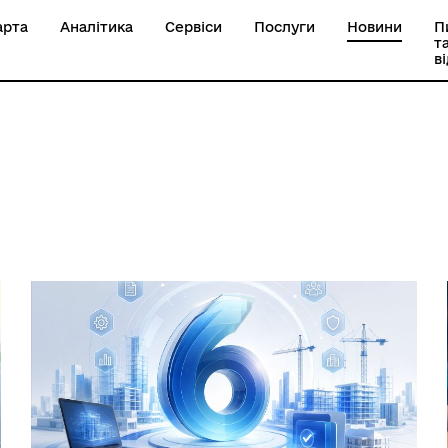
арта
Аналітика
Сервіси
Послуги
Новини
П
т
в