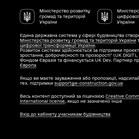
Міністерство розвитку
Міністер
громад та територій
цифрової
України
України
Єдина державна система у сфері будівництва створе
Міністерства розвитку громад та територій України
цифрової трансформації України
.
Розвиток системи здійснюється за підтримки проєкт
зростання, доброчесності та прозорості" (UK DIGIT)
Фондом Євразія та фінансується UK Dev. Партнер п
Європа
Якщо ви маєте зауваження або пропозиції, надсила
тех. підтримки
support@e-construction.gov.ua
Весь контент доступний за ліцензією
Creative Commo
International license
, якщо не зазначено інше
Вхід до кабінету учасникам будівництва