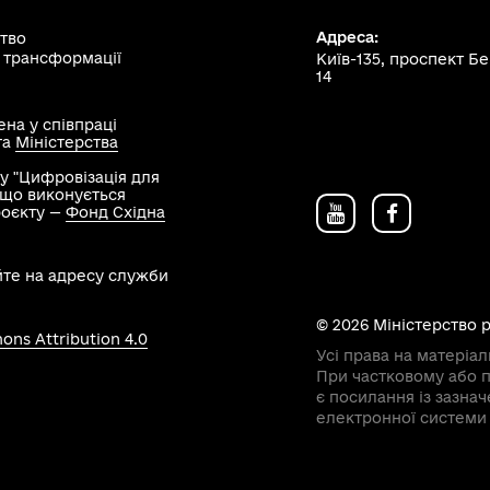
Адреса:
ство
 трансформації
Київ-135, проспект Б
14
на у співпраці
та
Міністерства
у "Цифровізація для
, що виконується
роєкту —
Фонд Східна
йте на адресу служби
© 2026 Міністерство 
ns Attribution 4.0
Усі права на матеріал
При частковому або п
є посилання із зазна
електронної системи 