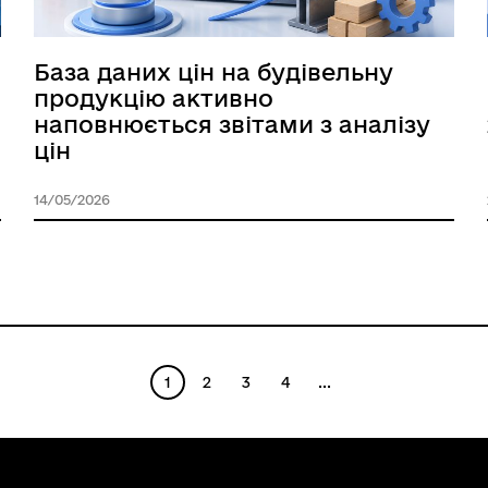
База даних цін на будівельну
продукцію активно
наповнюється звітами з аналізу
цін
14/05/2026
1
2
3
4
...