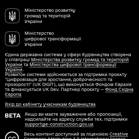
Міністерство розвитку
громад та територій
України
Міністерство
цифрової трансформації
України
Єдина державна система у сфері будівництва створена
у співпраці
Міністерства розвитку громад та територій
України
та
Міністерства цифрової трансформації
України
.
Розвиток системи здійснюється за підтримки проєкту
"Цифровізація для зростання, доброчесності та
прозорості" (UK DIGIT), що виконується Фондом Євразія
та фінансується UK Dev. Партнер проєкту —
Фонд Східна
Європа
Вхід до кабінету учасникам будівництва
Якщо ви маєте зауваження або пропозиції,
надсилайте на адресу служби тех. підтримки
support@e-construction.gov.ua
Весь контент доступний за ліцензією
Creative