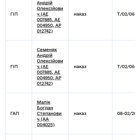
Андрій
Олексійови
ГІП
ч (АЕ
наказ
Т/02/06-1
007885, АЕ
004950, АР
012742)
Семеняк
Андрій
Олексійови
ГІП
ч (АЕ
наказ
Т/02/06-1
007885, АЕ
004950, АР
012742)
Малік
Богдан
ГАП
Степанови
наказ
08-02/202
ч (АА
004025)