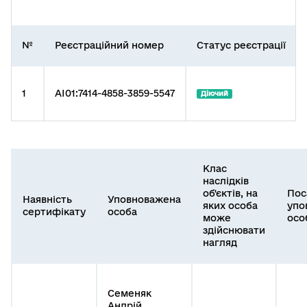
№
Реєстраційний номер
Статус реєстрації
1
AI01:7414-4858-3859-5547
Діючий
Клас
наслідків
об'єктів, на
Пос
Наявність
Уповноважена
яких особа
упо
сертифікату
особа
може
осо
здійснювати
нагляд
Семеняк
Андрій