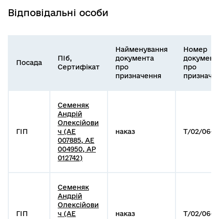
Відповідальні особи
Найменування
Номер
ПІб,
документа
документ
Посада
Сертифікат
про
про
призначення
призначе
Семеняк
Андрій
Олексійови
ГІП
ч (АЕ
наказ
Т/02/06-1
007885, АЕ
004950, АР
012742)
Семеняк
Андрій
Олексійови
ГІП
ч (АЕ
наказ
Т/02/06-1