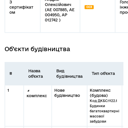
З
Гол
Олексійович
сертифікат
інж
СС3
(АЕ 007885, АЕ
ом
про
004950, АР
012742 )
Об’єкти будівництва
Назва
Вид
#
Тип об'єкта
об'єкта
будівництва
1
Нове
Комплекс
будівництво
(будова)
комплекс
Код ДКБС:1122.1
Будинки
багатоквартирні
масової
забудови