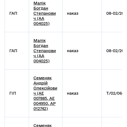
Малік
Богдан
ГАП
Степанови
наказ
08-02/202
ч (АА
004025)
Малік
Богдан
ГАП
Степанови
наказ
08-02/202
ч (АА
004025)
Семеняк
Андрій
Олексійови
ГІП
ч (АЕ
наказ
Т/02/06-1
007885, АЕ
004950, АР
012742)
Семеняк