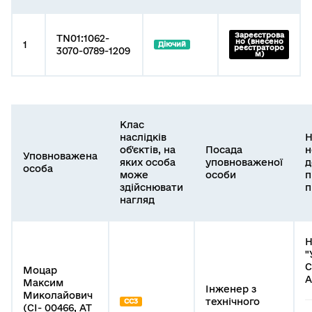
Зареєстрова
TN01:1062-
но (внесено
1
Діючий
реєстраторо
3070-0789-1209
м)
Клас
наслідків
Н
об'єктів, на
Посада
н
Уповноважена
яких особа
уповноваженої
д
особа
може
особи
п
здійснювати
п
нагляд
Н
"
Моцар
А
Максим
Інженер з
Миколайович
технічного
СС3
(СІ- 00466, АТ