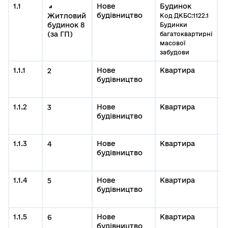
1.1
Нове
Будинок
0
будівництво
#
Житловий
Код ДКБС:1122.1
б
будинок 8
Будинки
(за ГП)
багатоквартирні
масової
забудови
1.1.1
Нове
Квартира
0
2
будівництво
#
м
1.1.2
Нове
Квартира
0
3
будівництво
#
м
1.1.3
Нове
Квартира
0
4
будівництво
#
м
1.1.4
Нове
Квартира
0
5
будівництво
#
м
1.1.5
Нове
Квартира
0
6
будівництво
#