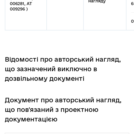
нагляду
006281, АТ
6
009296 )
0
Відомості про авторський нагляд,
що зазначений виключно в
дозвільному документі
Документ про авторський нагляд,
що пов'язаний з проектною
документацією