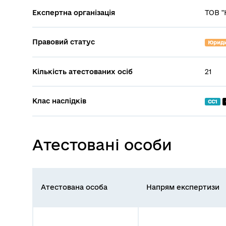
Експертна організація
ТОВ "
Правовий статус
Юриди
Кількість атестованих осіб
21
Клас наслідків
СС1
Атестовані особи
Атестована особа
Напрям експертизи