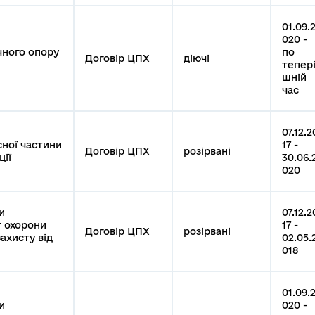
01.09.
020 -
чного опору
по
Договір ЦПХ
діючі
тепер
шній
час
07.12.2
ної частини
17 -
Договір ЦПХ
розірвані
ції
30.06.
020
и
07.12.2
г охорони
17 -
Договір ЦПХ
розірвані
ахисту від
02.05.
018
01.09.
и
020 -