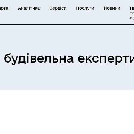
арта
Аналітика
Сервіси
Послуги
Новини
П
т
в
 будівельна експерт