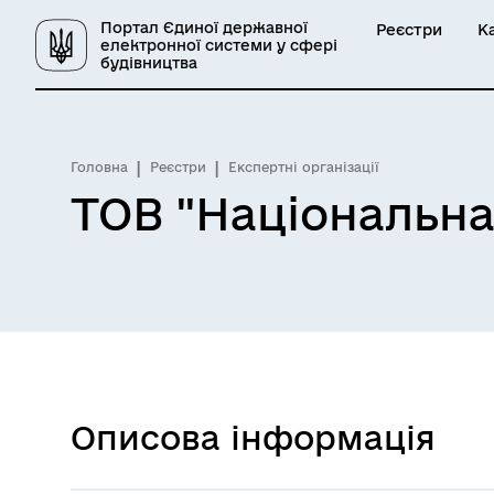
Портал Єдиної державної
Реєстри
К
електронної системи у сфері
будівництва
Головна
Реєстри
Експертні організації
ТОВ "Національна
Описова інформація