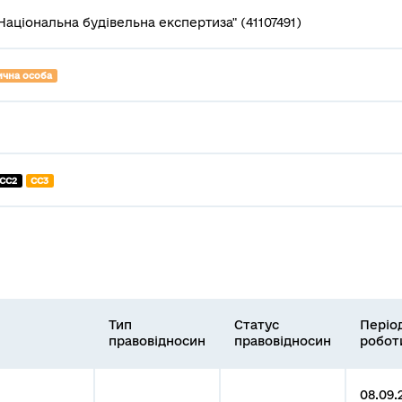
Національна будівельна експертиза" (41107491)
чна особа
СС2
СС3
Тип
Статус
Періо
правовідносин
правовідносин
робот
08.09.