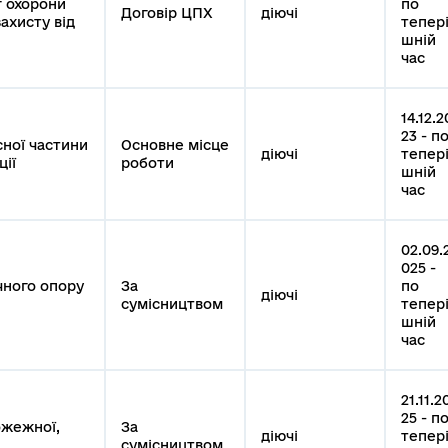
г охорони
по
Договір ЦПХ
діючі
ахисту від
тепер
шній
час
14.12.2
23 - п
ної частини
Основне місце
діючі
тепер
ції
роботи
шній
час
02.09.
025 -
чного опору
За
по
діючі
сумісництвом
тепер
шній
час
21.11.2
25 - п
ожежної,
За
діючі
тепер
сумісництвом