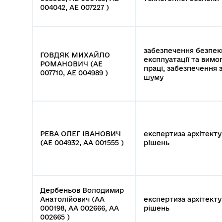
004042, АЕ 007227 )
забезпечення безпек
ГОВДЯК МИХАЙЛО
експлуатації та вимо
РОМАНОВИЧ (АЕ
праці, забезпечення з
007710, АЕ 004989 )
шуму
РЕВА ОЛЕГ ІВАНОВИЧ
експертиза архітект
(АЕ 004932, АА 001555 )
рішень
Дербеньов Володимир
Анатолійович (АА
експертиза архітект
000198, АА 002666, АА
рішень
002665 )