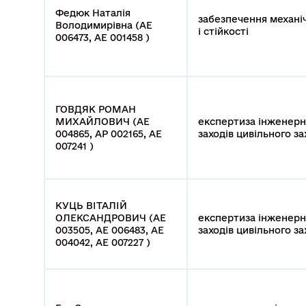
Федюк Наталія
забезпечення механі
Володимирівна (АЕ
і стійкості
006473, АЕ 001458 )
ГОВДЯК РОМАН
МИХАЙЛОВИЧ (АЕ
експертиза інженерн
004865, АР 002165, АЕ
заходів цивільного з
007241 )
КУЦЬ ВІТАЛІЙ
ОЛЕКСАНДРОВИЧ (АЕ
експертиза інженерн
003505, АЕ 006483, АЕ
заходів цивільного з
004042, АЕ 007227 )