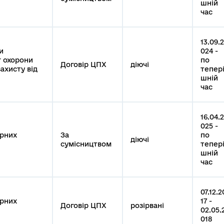
шній
час
13.09.2
и
024 -
г охорони
по
Договір ЦПХ
діючі
ахисту від
тепер
шній
час
16.04.2
025 -
урних
За
по
діючі
сумісництвом
тепер
шній
час
07.12.2
урних
17 -
Договір ЦПХ
розірвані
02.05.
018