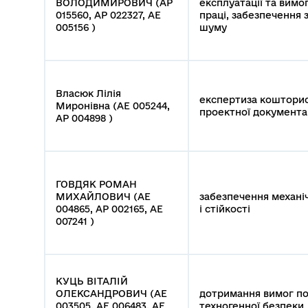
ВОЛОДИМИРОВИЧ (АР
експлуатації та вимо
015560, АР 022327, АЕ
праці, забезпечення з
005156 )
шуму
Власюк Лілія
експертиза кошторис
Миронівна (АЕ 005244,
проектної документа
АР 004898 )
ГОВДЯК РОМАН
МИХАЙЛОВИЧ (АЕ
забезпечення механі
004865, АР 002165, АЕ
і стійкості
007241 )
КУЦЬ ВІТАЛІЙ
ОЛЕКСАНДРОВИЧ (АЕ
дотримання вимог п
003505, АЕ 006483, АЕ
техногенної безпеки