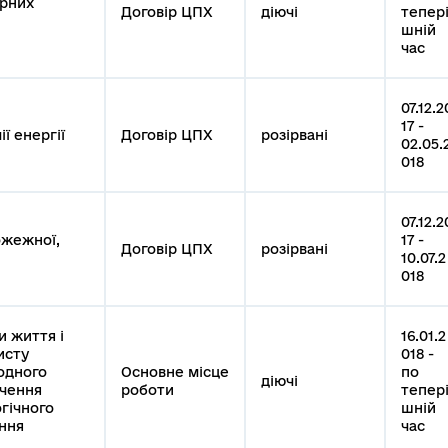
урних
Договір ЦПХ
діючі
тепер
шній
час
07.12.2
17 -
ї енергії
Договір ЦПХ
розірвані
02.05.
018
07.12.2
ожежної,
17 -
Договір ЦПХ
розірвані
10.07.2
018
и життя і
16.01.2
исту
018 -
одного
Основне місце
по
діючі
ечення
роботи
тепер
гічного
шній
ння
час