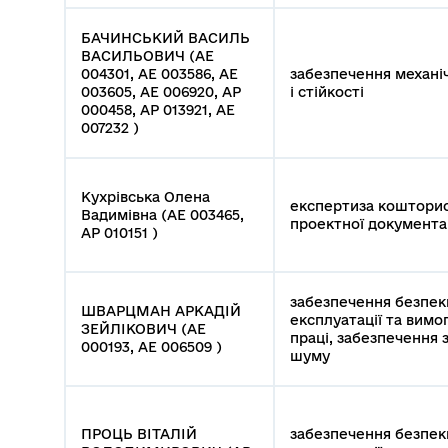
БАЧИНСЬКИЙ ВАСИЛЬ
ВАСИЛЬОВИЧ (АЕ
004301, АЕ 003586, АЕ
забезпечення механі
003605, АЕ 006920, АР
і стійкості
000458, АР 013921, АЕ
007232 )
Кухрівська Олена
експертиза кошторис
Вадимівна (АЕ 003465,
проектної документа
АР 010151 )
забезпечення безпек
ШВАРЦМАН АРКАДІЙ
експлуатації та вимо
ЗЕЙЛІКОВИЧ (АЕ
праці, забезпечення з
000193, АЕ 006509 )
шуму
ПРОЦЬ ВІТАЛІЙ
забезпечення безпек