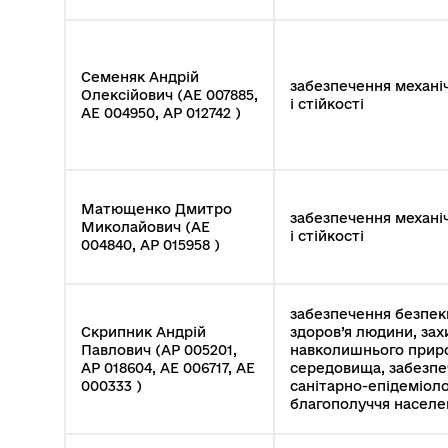
Семеняк Андрій
забезпечення механі
Олексійович (АЕ 007885,
і стійкості
АЕ 004950, АР 012742 )
Матющенко Дмитро
забезпечення механі
Миколайович (АЕ
і стійкості
004840, АР 015958 )
забезпечення безпек
Скрипник Андрій
здоров’я людини, зах
Павлович (АР 005201,
навколишнього прир
АР 018604, АЕ 006717, АЕ
середовища, забезп
000333 )
санітарно-епідеміоло
благополуччя населе