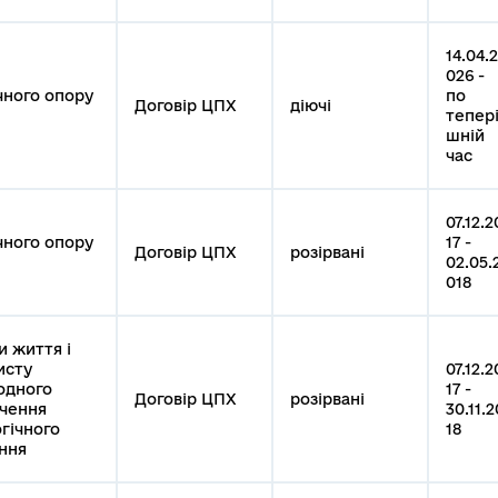
14.04.2
026 -
чного опору
по
Договір ЦПХ
діючі
тепер
шній
час
07.12.2
чного опору
17 -
Договір ЦПХ
розірвані
02.05.
018
и життя і
исту
07.12.2
одного
17 -
Договір ЦПХ
розірвані
ечення
30.11.2
гічного
18
ння