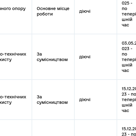
025 -
чного опору
Основне місце
по
діючі
роботи
тепер
шній
час
03.05.
023 -
о-технічних
За
по
діючі
ахисту
сумісництвом
тепер
шній
час
15.12.2
23 - п
о-технічних
За
діючі
тепер
ахисту
сумісництвом
шній
час
15.12.2
23 - п