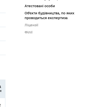
Атестовані особи
Об'єкти будівництва, по яких
проводиться експертиза
Ліцензії
Філії
д
и
2