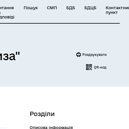
итання
Пошук
СМП
БДБ
БДЦБ
Контактни
а
пункт
ідповіді
иза"
Роздрукувати
QR-код
Розділи
Описова інформація