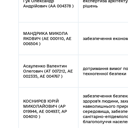
Гук Олександр
експертиза архітект
Андрійович (АА 004378 )
рішень
МАНДРИКА МИКОЛА
ЯКОВИЧ (АЕ 000110, АЕ
забезпечення економі
006504 )
Асауленко Валентин
дотримання вимог п
Олегович (АТ 007212, АЕ
техногенної безпеки
002335, АЕ 004767 )
забезпечення безпек
КОСНИРЄВ ЮРІЙ
здоров’я людини, зах
МИКОЛАЙОВИЧ (АР
навколишнього прир
019944, АЕ 004937, АР
середовища, забезп
004010 )
санітарно-епідеміоло
благополуччя населе