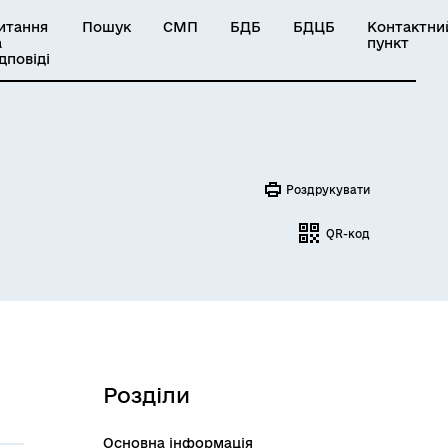
итання
Пошук
СМП
БДБ
БДЦБ
Контактни
а
пункт
ідповіді
Роздрукувати
QR-код
Розділи
Основна інформація