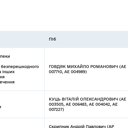
ПІб
зпеки
я безперешкодного
ГОВДЯК МИХАЙЛО РОМАНОВИЧ (АЕ
а інших
007710, АЕ 004989)
ня
печення
КУЦЬ ВІТАЛІЙ ОЛЕКСАНДРОВИЧ (АЕ
003505, АЕ 006483, АЕ 004042, АЕ
и
007227)
Скрипник Андрій Павлович (АР