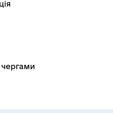
ція
 чергами