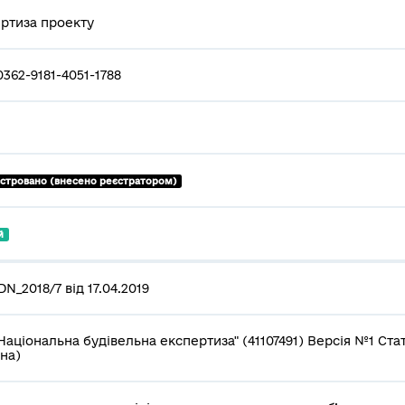
ртиза проекту
0362-9181-4051-1788
єстровано (внесено реєстратором)
й
N_2018/7 від 17.04.2019
Національна будівельна експертиза" (41107491) Версія №1 Ста
вна)