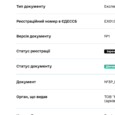
Тип документу
Експе
Реєстраційний номер в ЄДЕССБ
EX01:
Версія документу
№1
Статус реєстрації
 Заре
Статус документу
Діючи
Документ
№3P_D
Орган, що видав
ТОВ "
(архі