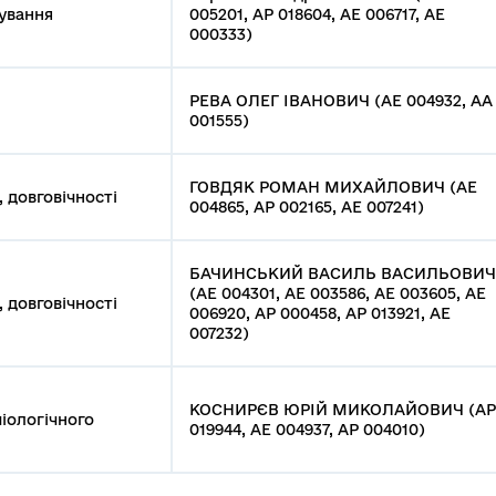
ування
005201, АР 018604, АЕ 006717, АЕ
000333)
РЕВА ОЛЕГ ІВАНОВИЧ (АЕ 004932, АА
001555)
ГОВДЯК РОМАН МИХАЙЛОВИЧ (АЕ
, довговічності
004865, АР 002165, АЕ 007241)
БАЧИНСЬКИЙ ВАСИЛЬ ВАСИЛЬОВИЧ
(АЕ 004301, АЕ 003586, АЕ 003605, АЕ
, довговічності
006920, АР 000458, АР 013921, АЕ
007232)
КОСНИРЄВ ЮРІЙ МИКОЛАЙОВИЧ (АР
міологічного
019944, АЕ 004937, АР 004010)