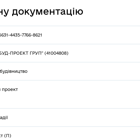
ну документацію
5631-4435-7766-8621
БУД-ПРОЕКТ ГРУП" (41004808)
будівництво
я проект
адії
т (П)