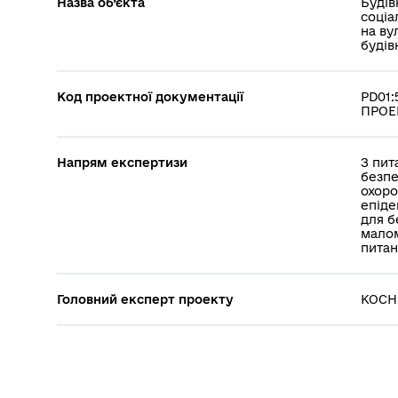
Назва об’єкта
Будів
соціа
на ву
будів
Код проектної документації
PD01:
ПРОЕК
Напрям експертизи
З пит
безпе
охоро
епіде
для б
малом
питан
Головний експерт проекту
КОСНИ