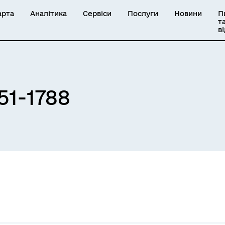
арта
Аналітика
Сервіси
Послуги
Новини
П
т
в
51-1788