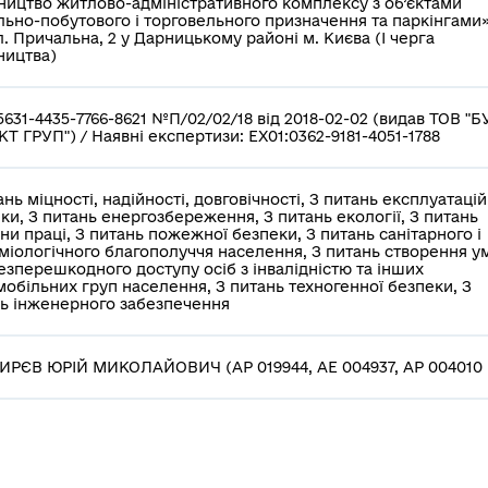
ництво житлово-адміністративного комплексу з об’єктами
льно-побутового і торговельного призначення та паркінгами
л. Причальна, 2 у Дарницькому районі м. Києва (І черга
ництва)
5631-4435-7766-8621 №П/02/02/18 від 2018-02-02 (видав ТОВ "Б
Т ГРУП") / Наявні експертизи: EX01:0362-9181-4051-1788
ань міцності, надійності, довговічності, З питань експлуатацій
ки, З питань енергозбереження, З питань екології, З питань
ни праці, З питань пожежної безпеки, З питань санітарного і
міологічного благополуччя населення, З питань створення у
езперешкодного доступу осіб з інвалідністю та інших
обільних груп населення, З питань техногенної безпеки, З
ь інженерного забезпечення
РЄВ ЮРІЙ МИКОЛАЙОВИЧ (АР 019944, АЕ 004937, АР 004010 