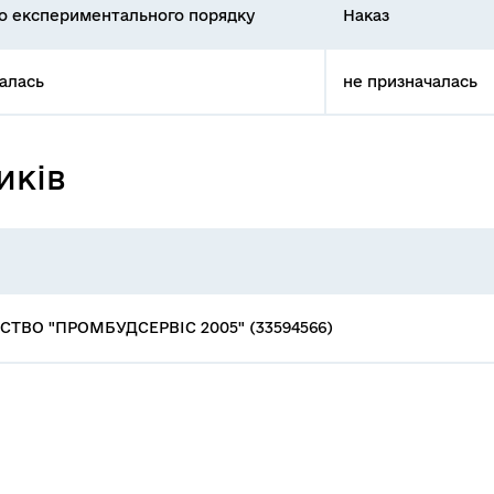
но експериментального порядку
Наказ
алась
не призначалась
иків
ТВО "ПРОМБУДСЕРВІС 2005" (33594566)