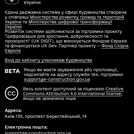
України
Єдина державна система у сфері будівництва створена
у співпраці
Міністерства розвитку громад та територій
України
та
Міністерства цифрової трансформації
України
.
Розвиток системи здійснюється за підтримки проєкту
"Цифровізація для зростання, доброчесності та
прозорості" (UK DIGIT), що виконується Фондом Євразія
та фінансується UK Dev. Партнер проєкту —
Фонд Східна
Європа
Вхід до кабінету учасникам будівництва
Якщо ви маєте зауваження або пропозиції,
надсилайте на адресу служби тех. підтримки
support@e-construction.gov.ua
Весь контент доступний за ліцензією
Creative
Commons Attribution 4.0 International license
,
якщо не зазначено інше
Адреса:
Київ-135, проспект Берестейський, 14
Електронна пошта:
support@e-construction.gov.ua