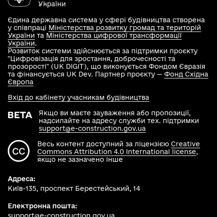
України
Єдина державна система у сфері будівництва створена
у співпраці
Міністерства розвитку громад та територій
України
та
Міністерства цифрової трансформації
України
.
Розвиток системи здійснюється за підтримки проєкту
"Цифровізація для зростання, доброчесності та
прозорості" (UK DIGIT), що виконується Фондом Євразія
та фінансується UK Dev. Партнер проєкту —
Фонд Східна
Європа
Вхід до кабінету учасникам будівництва
Якщо ви маєте зауваження або пропозиції,
надсилайте на адресу служби тех. підтримки
support@e-construction.gov.ua
Весь контент доступний за ліцензією
Creative
Commons Attribution 4.0 International license
,
якщо не зазначено інше
Адреса:
Київ-135, проспект Берестейський, 14
Електронна пошта:
support@e-construction.gov.ua