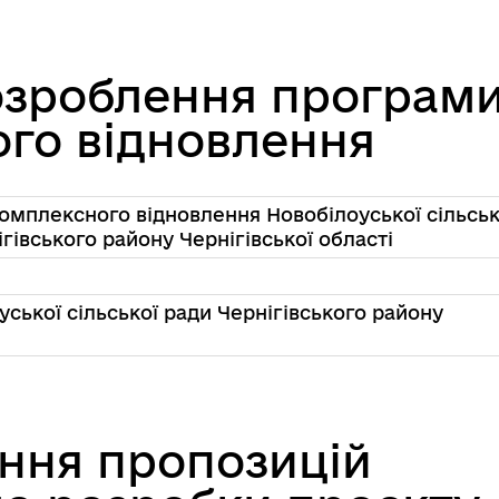
озроблення програм
го відновлення
мплексного відновлення Новобілоуської сільськ
гівського району Чернігівської області
ської сільської ради Чернігівського району
ння пропозицій