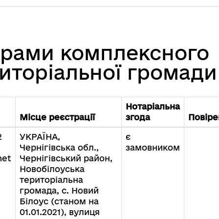
грами комплексного
иторіальної громади
Нотаріальна
Місце реєстрації
згода
Повіре
2
УКРАЇНА,
є
Чернігівська обл.,
замовником
net
Чернігівський район,
Новобілоуська
територіальна
громада, с. Новий
Білоус (станом на
01.01.2021), вулиця