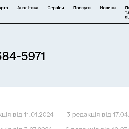
арта
Аналітика
Сервіси
Послуги
Новини
П
т
в
384-5971
ція від 11.01.2024
3 редакція від 17.04