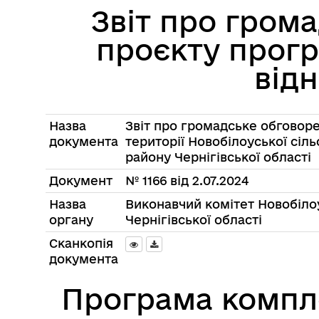
Звіт про гром
проєкту прог
від
Назва
Звіт про громадське обговор
документа
території Новобілоуської сіл
району Чернігівської області
Документ
№ 1166 від 2.07.2024
Назва
Виконавчий комітет Новобілоу
органу
Чернігівської області
Сканкопія
документа
Програма компл