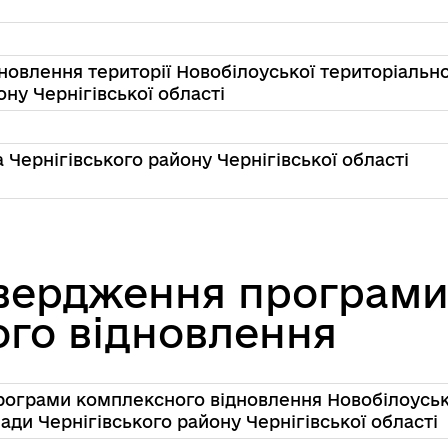
овлення території Новобілоуської територіально
ну Чернігівської області
 Чернігівського району Чернігівської області
твердження програм
го відновлення
рограми комплексного вiдновлення Новобiлоуськ
ади Чернiгiвського району Чернiгiвської областi