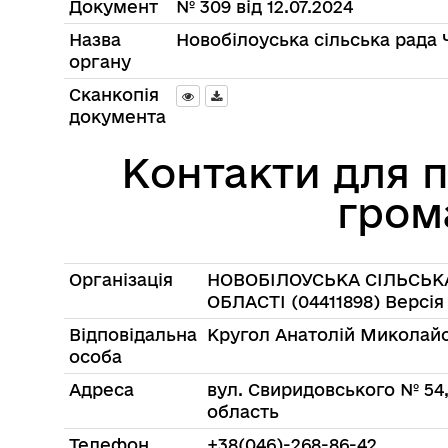
Документ
№ 309 від 12.07.2024
Назва
Новобілоуська сільська рада 
органу
Сканкопія
документа
Контакти для 
гром
Організація
НОВОБІЛОУСЬКА СІЛЬСЬКА
ОБЛАСТІ (04411898) Версія
Відповідальна
Кругол Анатолій Миколай
особа
Адреса
вул. Свиридовського № 54,
область
Телефон
+38(046)-268-86-42