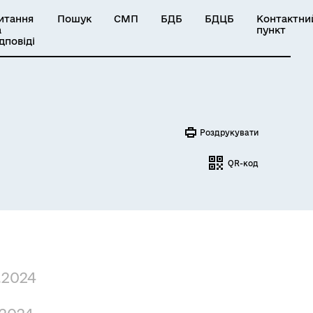
итання
Пошук
СМП
БДБ
БДЦБ
Контактни
а
пункт
ідповіді
Роздрукувати
QR-код
.2024