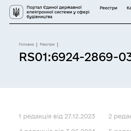
Портал Єдиної державної
Реєстри
К
електронної системи у сфері
будівництва
Головна
Реєстри
RS01:6924-2869-0
1 редакція від 27.12.2023
2 редак