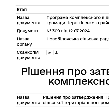
Етап
Назва
Програма комплексного відн
документа
громади Чернігівського райо
Документ
№ 309 від 12.07.2024
Назва
Новобілоуська сільська рада
органу
Сканкопія
документа
Рішення про за
комплексно
Назва
Рішення про затвердження П
документа
сiльської територiальної гром