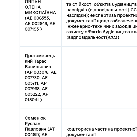
ЛЯПУН
та стійкості об'єктів будівницт
ОЛЕНА
наслідків (відповідальності) СС
МИКОЛАЇВНА
наслідки); експертиза проектн
(АЕ 006555,
документації щодо забезпечен
АЕ 002649, АЕ
інженерно-технічних заходів ц
007195 )
захисту об'єктів будівництва кл
(віідповідальності)СС3)
Дрогомерець
кий Тарас
Васильович
(АР 003076, АЕ
007730, АЕ
005711, АР
007968, АЕ
005222, АР
018041 )
Семенюк
Руслан
Павлович (АТ
кошторисна частина проектної
004657, АЕ
документації