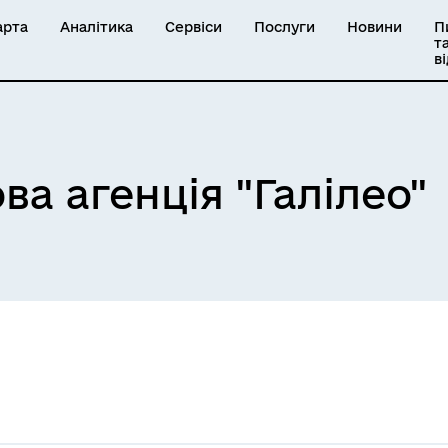
арта
Аналітика
Сервіси
Послуги
Новини
П
т
в
а агенція "Галілео"