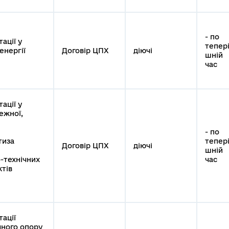
- по
ації у
тепер
енергії
Договір ЦПХ
діючі
шній
час
ації у
ежної,
- по
тиза
тепер
Договір ЦПХ
діючі
шній
-технічних
час
ктів
ації
чного опору