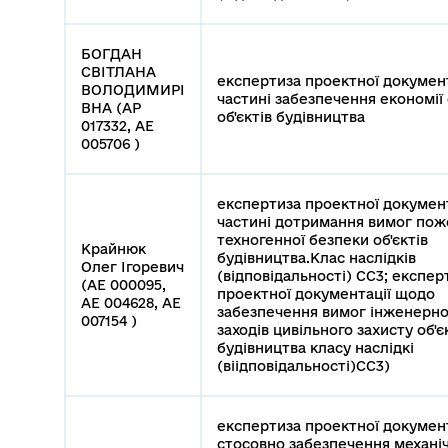
БОГДАН
СВІТЛАНА
експертиза проектної документ
ВОЛОДИМИРІ
частині забезпечення економії 
ВНА (АР
об'єктів будівництва
017332, АЕ
005706 )
експертиза проектної документ
частині дотримання вимог пож
техногенної безпеки об'єктів
Крайнюк
будівництва.Клас наслідків
Олег Ігоревич
(відповідальності) СС3; експер
(АЕ 000095,
проектної документації щодо
АЕ 004628, АЕ
забезпечення вимог інженерно
007154 )
заходів цивільного захисту об'є
будівництва класу наслідкі
(віідповідальності)СС3)
експертиза проектної документ
стосовно забезпечення механі