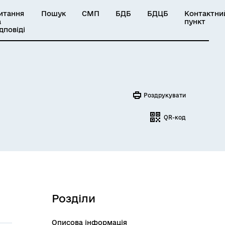
итання
Пошук
СМП
БДБ
БДЦБ
Контактни
а
пункт
ідповіді
Роздрукувати
QR-код
Розділи
Описова інформація