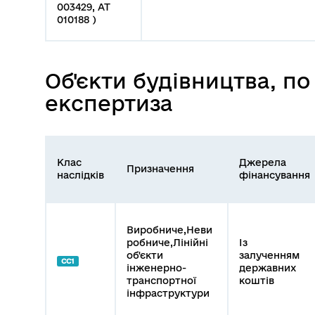
003429, АТ
010188 )
Об'єкти будівництва, п
експертиза
Клас
Джерела
Призначення
наслідків
фінансування
Виробниче,Неви
робниче,Лінійні
Із
об'єкти
залученням
СС1
інженерно-
державних
транспортної
коштів
інфраструктури