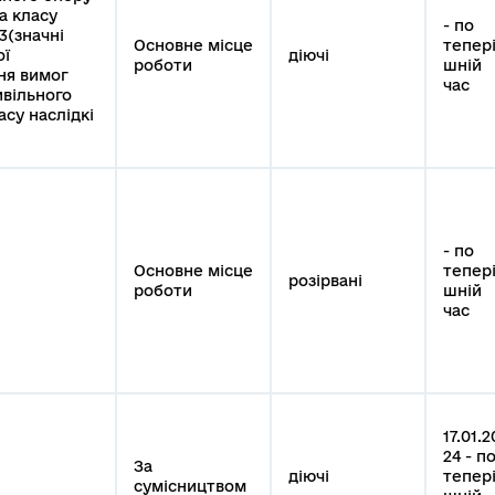
ва класу
- по
3(значні
Основне місце
тепер
ої
діючі
роботи
шній
ня вимог
час
ивільного
асу наслідкі
- по
Основне місце
тепер
розірвані
роботи
шній
час
17.01.2
24 - п
За
діючі
тепер
сумісництвом