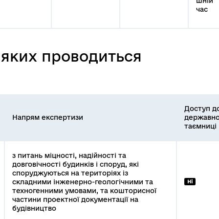
шній
час
о яких проводиться
Доступ д
Напрям експертизи
державно
таємниці
з питань міцності, надійності та
довговічності будинків і споруд, які
споруджуються на територіях із
складними інженерно-геологічними та
Ні
техногенними умовами, та кошторисної
частини проектної документації на
будівництво