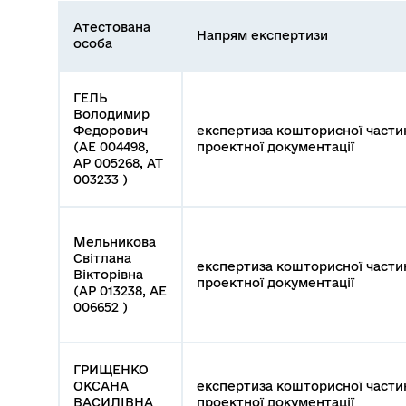
Атестована
Напрям експертизи
особа
ГЕЛЬ
Володимир
Федорович
експертиза кошторисної части
(АЕ 004498,
проектної документації
АР 005268, АТ
003233 )
Мельникова
Світлана
експертиза кошторисної части
Вікторівна
проектної документації
(АР 013238, АЕ
006652 )
ГРИЩЕНКО
ОКСАНА
експертиза кошторисної части
ВАСИЛІВНА
проектної документації