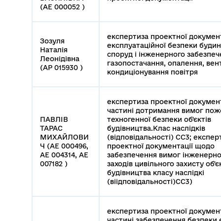
(АЕ 000052 )
експертиза проектної докумен
Зозуля
експлуатаційної безпеки будин
Наталія
споруд і інженерного забезпеч
Леонідівна
газопостачання, опалення, вен
(АР 015930 )
кондиціонування повітря
експертиза проектної документ
частині дотримання вимог пож
ПАВЛІВ
техногенної безпеки об'єктів
ТАРАС
будівництва.Клас наслідків
МИХАЙЛОВИ
(відповідальності) СС3; експер
Ч (АЕ 000496,
проектної документації щодо
АЕ 004314, АЕ
забезпечення вимог інженерно
007182 )
заходів цивільного захисту об'є
будівництва класу наслідкі
(віідповідальності)СС3)
експертиза проектної документ
частині забезпечення безпеки 