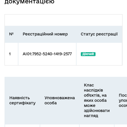
документацією
№
Реєстраційний номер
Статус реєстрації
1
AI01:7952-5240-1419-2577
Діючий
Клас
наслідків
об'єктів, на
Пос
Наявність
Уповноважена
яких особа
упо
сертифікату
особа
може
осо
здійснювати
нагляд