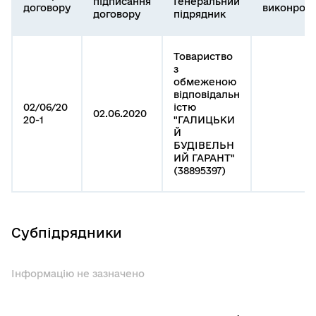
підписання
Генеральний
договору
виконроб
договору
підрядник
Товариство
з
обмеженою
відповідальн
02/06/20
істю
02.06.2020
20-1
"ГАЛИЦЬКИ
Й
БУДІВЕЛЬН
ИЙ ГАРАНТ"
(38895397)
Субпідрядники
Інформацію не зазначено