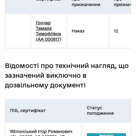
призначення
призначе
Гончар
Тамара
Наказ
12
Тимофіївна
(АА 000817)
Відомості про технічний нагляд, що
зазначений виключно в
дозвільному документі
Статус
ПІБ, сертифікат
погодження
Яблонський Ігор Романович
внесено