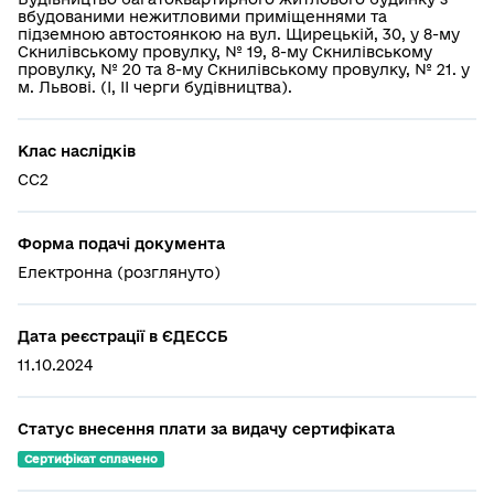
вбудованими нежитловими приміщеннями та
підземною автостоянкою на вул. Щирецькій, 30, у 8-му
Скнилівському провулку, № 19, 8-му Скнилівському
провулку, № 20 та 8-му Скнилівському провулку, № 21. у
м. Львові. (І, ІІ черги будівництва).
Клас наслідків
СС2
Форма подачі документа
Електронна (розглянуто)
Дата реєстрації в ЄДЕССБ
11.10.2024
Статус внесення плати за видачу сертифіката
Сертифікат сплачено