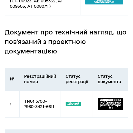
(СІ- 00923, АЕ 005332, АТ
замовником
009303, АТ 008071 )
Документ про технічний нагляд, що
пов'язаний з проектною
документацією
Реєстраційний
Статус
Статус
№
номер
реєстрації
документа
Зареєстрова
TN01:5700-
но (внесено
1
Діючий
реєстраторо
7980-3421-6611
м)