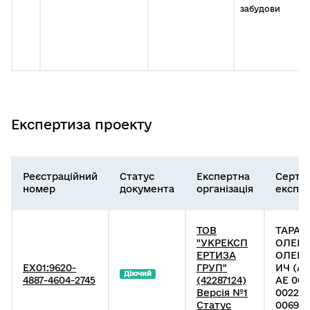
забудови
Експертиза проекту
Реєстраційний
Статус
Експертна
Серти
номер
документа
організація
експе
ТОВ
ТАРАН
"УКРЕКСП
ОЛЕК
ЕРТИЗА
ОЛЕК
EX01:9620-
ГРУП"
ИЧ (АЕ
Діючий
4887-4604-2745
(42287124)
АЕ 007
Версія №1
002253
Статус
006951