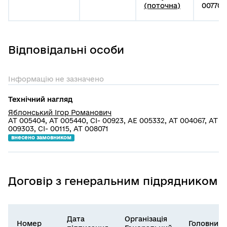
(поточна)
007701 
Відповідальні особи
Інформацію не зазначено
Технічний нагляд
Яблонський Ігор Романович
АТ 005404, АТ 005440, СІ- 00923, АЕ 005332, АТ 004067, АТ
009303, СІ- 00115, АТ 008071
внесено замовником
Договір з генеральним підрядником
Дата
Організація
Номер
Головний