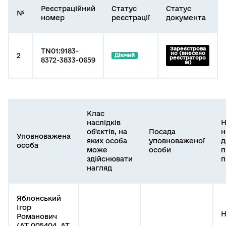
Реєстраційний
Статус
Статус
№
номер
реєстрації
документа
Зареєстрова
TN01:9183-
но (внесено
2
Діючий
реєстраторо
8372-3833-0659
м)
Клас
наслідків
Н
об'єктів, на
Посада
н
Уповноважена
яких особа
уповноваженої
д
особа
може
особи
п
здійснювати
п
нагляд
Яблонський
Ігор
Н
Романович
(АТ 005404, АТ