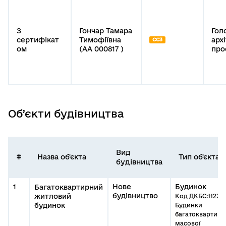
З
Гончар Тамара
Гол
сертифікат
Тимофіївна
арх
СС3
ом
(АА 000817 )
про
Об’єкти будівництва
Вид
#
Назва об'єкта
Тип об'єкта
будівництва
1
Нове
Будинок
Багатоквартирний
будівництво
житловий
Код ДКБС:1122.1
будинок
Будинки
багатоквартирн
масової