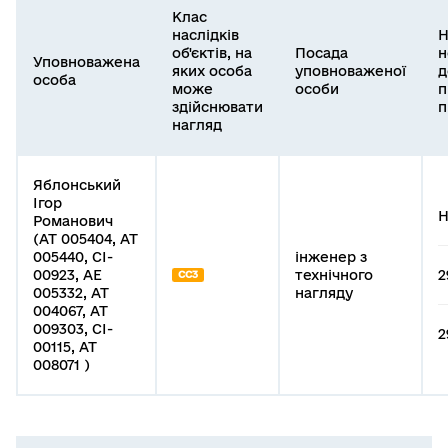
Клас
наслідків
Н
об'єктів, на
Посада
н
Уповноважена
яких особа
уповноваженої
д
особа
може
особи
п
здійснювати
п
нагляд
Яблонський
Ігор
Н
Романович
(АТ 005404, АТ
005440, СІ-
інженер з
00923, АЕ
технічного
2
СС3
005332, АТ
нагляду
004067, АТ
009303, СІ-
2
00115, АТ
008071 )