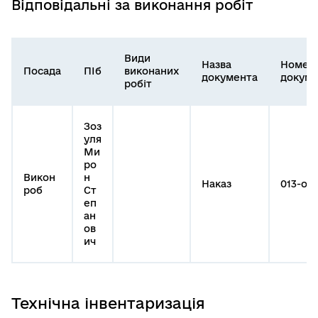
Відповідальні за виконання робіт
Види
Назва
Номер
Посада
ПІб
виконаних
документа
докуме
робіт
Зоз
уля
Ми
ро
Викон
н
Наказ
013-оп
роб
Ст
еп
ан
ов
ич
Технічна інвентаризація