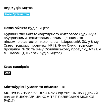
Вид будівництва
Нове будівництво
Назва об’єкта будівництва
Будівництво багатоквартирного житлового будинку з
вбудованими нежитловими приміщеннями та
підземною автостоянкою на вул. Щирецькій, 30, у 8-му
Скнилівському провулку, № 19, 8-му Скнилівському
провулку, № 20 та 8-му Скнилівському провулку, № 21. у
м. Львові. (І, ІІ черги будівництва).
Клас наслідків
СС2
Містобудівні умови та обмеження
MU01:8956-9587-9576-1093 №637 від 2019-07-05 / Діючий
(видав ВИКОНАВЧИЙ КОМІТЕТ ЛЬВІВСЬКОЇ МІСЬКОЇ
РАДИ)