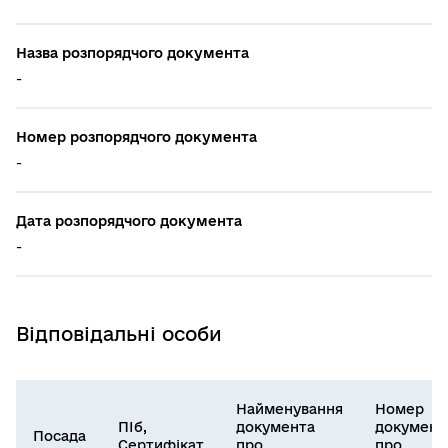
Назва розпорядчого документа
-
Номер розпорядчого документа
-
Дата розпорядчого документа
-
Відповідальні особи
Найменування
Номер
ПІб,
документа
документ
Посада
Сертифікат
про
про