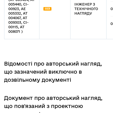
005440, СІ-
ІНЖЕНЕР З
00923, АЕ
ТЕХНІЧНОГО
0
СС3
005332, АТ
НАГЛЯДУ
004067, АТ
009303, СІ-
0
00115, АТ
008071 )
Відомості про авторський нагляд,
що зазначений виключно в
дозвільному документі
Документ про авторський нагляд,
що пов'язаний з проектною