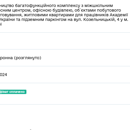
ництво багатофункційного комплексу з міжшкільним
сним центром, офісною будівлею, об`єктами побутового
говування, житловими квартирами для працівників Академії
України та підземним паркінгом на вул. Козельницькій, 4 у м.
і
ронна (розглянуто)
2024
фікат сплачено