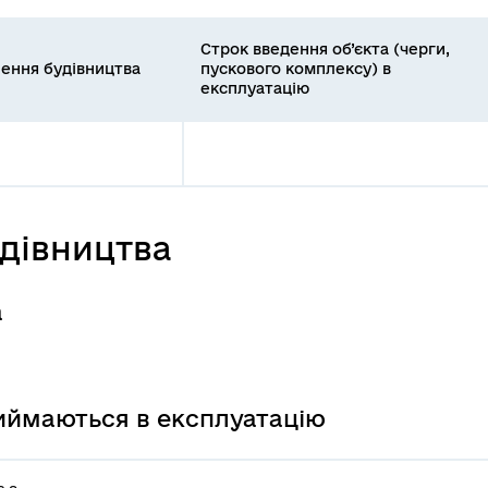
Строк введення об’єкта (черги,
ення будівництва
пускового комплексу) в
експлуатацію
удівництва
а
риймаються в експлуатацію