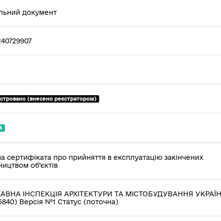
льний документ
240729907
єстровано (внесено реєстратором)
й
а сертифіката про прийняття в експлуатацію закінчених
ництвом об’єктів
АВНА ІНСПЕКЦІЯ АРХІТЕКТУРИ ТА МІСТОБУДУВАННЯ УКРАЇ
5840) Версія №1 Статус (поточна)