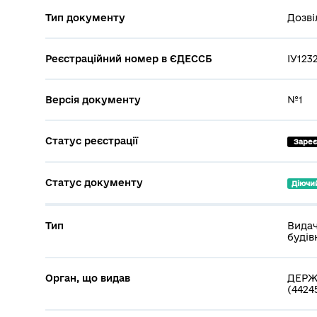
Тип документу
Дозві
Реєстраційний номер в ЄДЕССБ
ІУ123
Версія документу
№1
Статус реєстрації
 Заре
Статус документу
Діючи
Тип
Видач
будів
Орган, що видав
ДЕРЖ
(4424