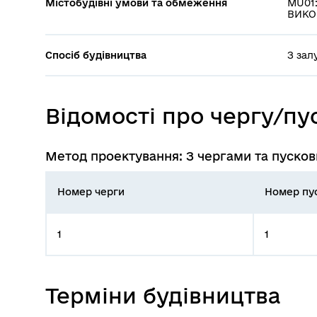
Містобудівні умови та обмеження
MU01:
ВИКО
Спосіб будівництва
З зал
Відомості про чергу/п
Метод проектування: З чергами та пуск
Номер черги
Номер пу
1
1
Терміни будівництва