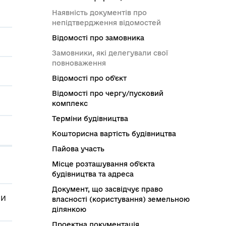
Наявність документів про
непідтвердження відомостей
Відомості про замовника
Замовники, які делегували свої
повноваження
Відомості про об'єкт
Відомості про чергу/пусковий
комплекс
Терміни будівництва
Кошторисна вартість будівництва
Пайова участь
Місце розташування об'єкта
будівництва та адреса
Документ, що засвідчує право
НИ
власності (користування) земельною
ділянкою
Проектна документація