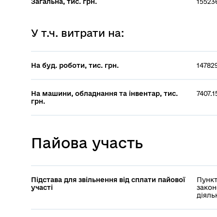
Загальна, тис. грн.
15523
У т.ч. витрати на:
На буд. роботи, тис. грн.
14782
На машини, обладнання та інвентар, тис.
7407.1
грн.
Пайова участь
Підстава для звільнення від сплати пайової
Пункт
участі
закон
діяль