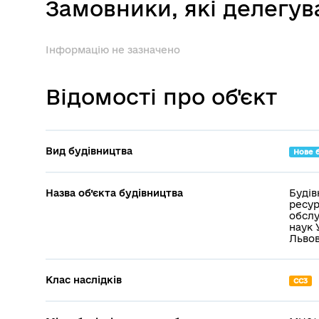
Замовники, які делегу
Інформацію не зазначено
Відомості про об'єкт
Вид будівництва
Нове 
Назва об’єкта будівництва
Будів
ресур
обслу
наук 
Львов
Клас наслідків
СС3