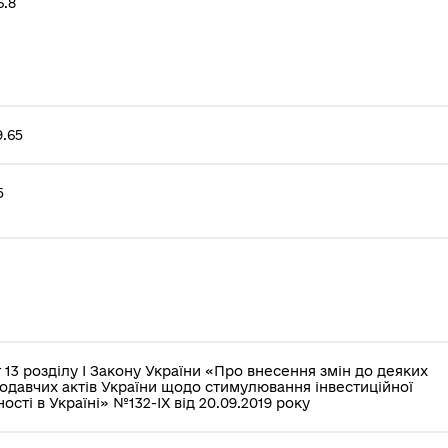
6.8
9.65
5
 13 розділу І Закону України «Про внесення змін до деяких
одавчих актів України щодо стимулювання інвестиційної
ності в Україні» №132-IX від 20.09.2019 року