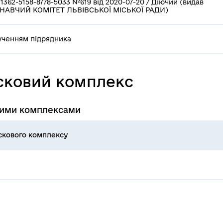
1362-5158-8778-5033 №619 від 2020-07-20 / Діючий (видав
НАВЧИЙ КОМІТЕТ ЛЬВІВСЬКОЇ МІСЬКОЇ РАДИ)
ученням підрядника
усковий комплекс
овими комплексами
скового комплексу