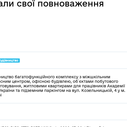
вали свої повноваження
будівництво
ництво багатофункційного комплексу з міжшкільним
сним центром, офісною будівлею, об`єктами побутового
говування, житловими квартирами для працівників Академії
України та підземним паркінгом на вул. Козельницькій, 4 у м.
і