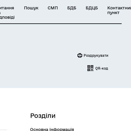
итання
Пошук
СМП
БДБ
БДЦБ
Контактни
а
пункт
ідповіді
Роздрукувати
QR-код
Розділи
Основна інформація