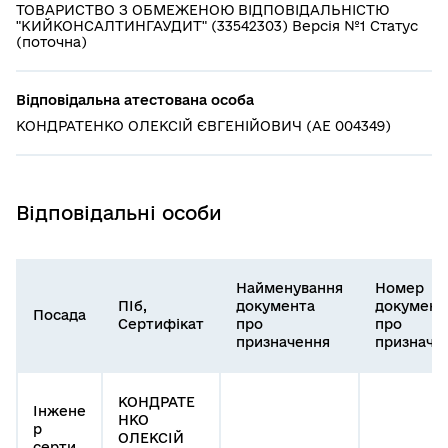
ТОВАРИСТВО З ОБМЕЖЕНОЮ ВІДПОВІДАЛЬНІСТЮ
"КИЙКОНСАЛТИНГАУДИТ" (33542303) Версія №1 Статус
(поточна)
Відповідальна атестована особа
КОНДРАТЕНКО ОЛЕКСІЙ ЄВГЕНІЙОВИЧ (АЕ 004349)
Відповідальні особи
Найменування
Номер
ПІб,
документа
документ
Посада
Сертифікат
про
про
призначення
призначе
КОНДРАТЕ
Інжене
НКО
р
ОЛЕКСІЙ
серти