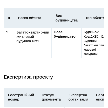
Вид
#
Назва об'єкта
Тип об'єкта
будівництва
1
Нове
Будинок
Багатоквартирний
будівництво
житловий
Код ДКБС:1122.1
будинок №11
Будинки
багатоквартирн
масової
забудови
Експертиза проекту
Реєстраційний
Статус
Експертна
Серти
номер
документа
організація
експе