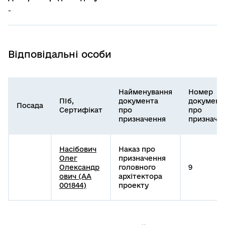
-
Відповідальні особи
Найменування
Номер
ПІб,
документа
документ
Посада
Сертифікат
про
про
призначення
призначе
Насібович
Наказ про
Олег
призначення
Олександр
головного
9
ович (АА
архітектора
001844)
проекту