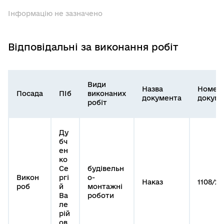
Інформацію не зазначено
Відповідальні за виконання робіт
Види
Назва
Номер
Посада
ПІб
виконаних
документа
докуме
робіт
Ду
бч
ен
ко
Се
будівельн
Викон
ргі
о-
Наказ
1108/20
роб
й
монтажні
Ва
роботи
ле
рій
ов