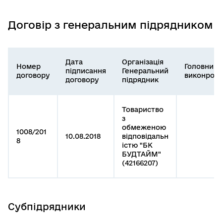
Договір з генеральним підрядником
Дата
Організація
Номер
Головний
підписання
Генеральний
договору
виконроб
договору
підрядник
Товариство
з
обмеженою
1008/201
10.08.2018
відповідальн
8
істю "БК
БУДТАЙМ"
(42166207)
Субпідрядники