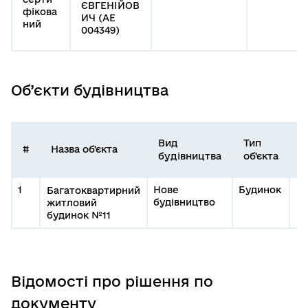
ЄВГЕНІЙОВ
фікова
ИЧ (АЕ
ний
004349)
Об’єкти будівництва
Вид
Тип
І
#
Назва об'єкта
будівництва
об'єкта
о
1
Нове
Будинок
Багатоквартирний
будівництво
житловий
будинок №11
Відомості про рішення по
документу