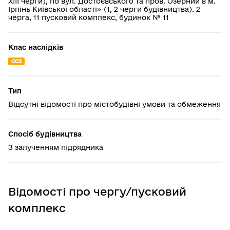
ХІІІ черги), по вул. Достоєвського та пров. Озерний в м.
Ірпінь Київської області» (1, 2 черги будівництва). 2
черга, 11 пусковий комплекс, будинок № 11
Клас наслідків
СС3
Тип
Відсутні відомості про містобудівні умови та обмеження
Спосіб будівництва
З залученням підрядника
Відомості про чергу/пусковий
комплекс