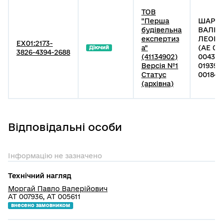
ТОВ
"Перша
ШАРУБ
будівельна
ВАЛЕР
експертиз
ЛЕОНІ
EX01:2173-
а"
(АЕ 00
Діючий
3826-4394-2688
(41134902)
004300
Версія №1
019399
Статус
001847 
(архівна)
Відповідальні особи
Інформацію не зазначено
Технічний нагляд
Моргай Павло Валерійович
АТ 007936, АТ 005611
внесено замовником