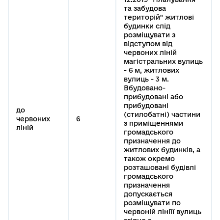
та забудова
територій" житлові
будинки слід
розміщувати з
відступом від
червоних ліній
магістральних вулиць
- 6 м, житлових
вулиць - 3 м.
Вбудовано-
прибудовані або
прибудовані
до
(стилобатні) частини
червоних
6
з приміщеннями
ліній
громадського
призначення до
житлових будинків, а
також окремо
розташовані будівлі
громадського
призначення
допускається
розміщувати по
червоній лініїї вулиць