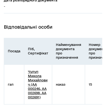
Дата розпорядчого документа
-
Відповідальні особи
Найменування
Номер
ПІб,
документа
документ
Посада
Сертифікат
про
про
призначення
призначе
Чулуп
Микола
Михайлови
гап
ч (АА
наказ
15
000246, АА
002698, АА
002691)