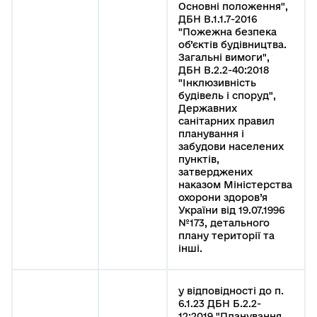
Основні положення",
ДБН В.1.1.7-2016
"Пожежна безпека
об’єктів будівництва.
Загальні вимоги",
ДБН В.2.2-40:2018
"Інклюзивність
будівель і споруд",
Державних
санітарних правил
планування і
забудови населених
пунктів,
затверджених
наказом Міністерства
охорони здоров’я
України від 19.07.1996
№173, детального
плану території та
інші.
у відповідності до п.
6.1.23 ДБН Б.2.2-
12:2019 "Планування