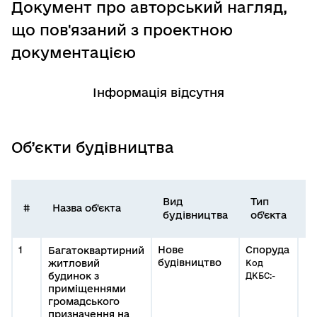
Документ про авторський нагляд,
що пов'язаний з проектною
документацією
Інформація відсутня
Об’єкти будівництва
Вид
Тип
І
#
Назва об'єкта
будівництва
об'єкта
о
1
Нове
Споруда
Багатоквартирний
будівництво
житловий
Код
будинок з
ДКБС:-
приміщеннями
громадського
призначення на