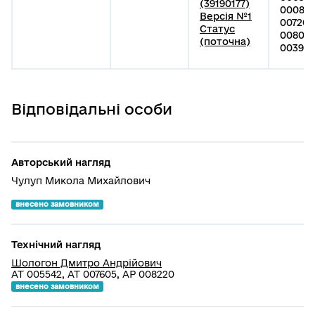
(39190177)
000811
Версія №1
007204
Статус
008062
(поточна)
00398 
Відповідальні особи
Авторський нагляд
Чулуп Микола Михайлович
внесено замовником
Технічний нагляд
Шологон Дмитро Андрійович
АТ 005542, АТ 007605, АР 008220
внесено замовником