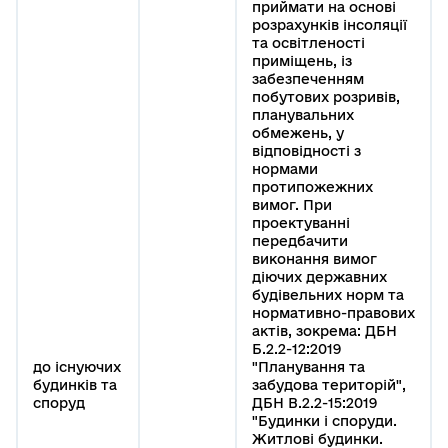
приймати на основі
розрахунків інсоляції
та освітленості
приміщень, із
забезпеченням
побутових розривів,
планувальних
обмежень, у
відповідності з
нормами
протипожежних
вимог. При
проектуванні
передбачити
виконання вимог
діючих державних
будівельних норм та
нормативно-правових
актів, зокрема: ДБН
Б.2.2-12:2019
до існуючих
"Планування та
будинків та
забудова територій",
споруд
ДБН В.2.2-15:2019
"Будинки і споруди.
Житлові будинки.