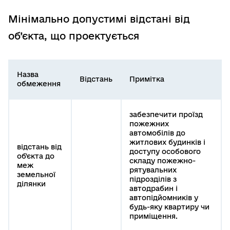
Мінімально допустимі відстані від
об’єкта, що проектується
Назва
Відстань
Примітка
обмеження
забезпечити проїзд
пожежних
автомобілів до
житлових будинків і
відстань від
доступу особового
об'єкта до
складу пожежно-
меж
рятувальних
земельної
підрозділів з
ділянки
автодрабин і
автопідйомників у
будь-яку квартиру чи
приміщення.