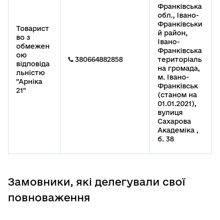
Франківська
обл., Івано-
Франківськи
Товарист
й район,
во з
Івано-
обмежен
Франківська
ою
380664882858
територіаль
відповіда
на громада,
льністю
м. Івано-
"Арніка
Франківськ
21"
(станом на
01.01.2021),
вулиця
Сахарова
Академіка ,
б. 38
Замовники, які делегували свої
повноваження