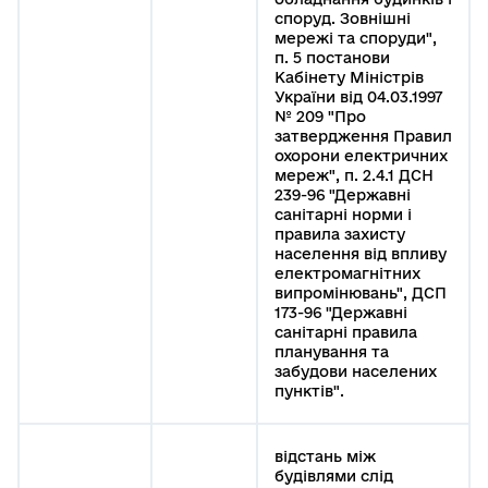
споруд. Зовнішні
мережі та споруди",
п. 5 постанови
Кабінету Міністрів
України від 04.03.1997
№ 209 "Про
затвердження Правил
охорони електричних
мереж", п. 2.4.1 ДСН
239-96 "Державні
санітарні норми і
правила захисту
населення від впливу
електромагнітних
випромінювань", ДСП
173-96 "Державні
санітарні правила
планування та
забудови населених
пунктів".
відстань між
будівлями слід