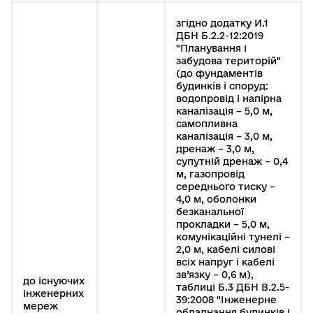
згідно додатку И.1
ДБН Б.2.2-12:2019
"Планування і
забудова територій"
(до фундаментів
будинків і споруд:
водопровід і напірна
каналізація – 5,0 м,
самопливна
каналізація – 3,0 м,
дренаж – 3,0 м,
супутній дренаж – 0,4
м, газопровід
середнього тиску –
4,0 м, оболонки
безканальної
прокладки – 5,0 м,
комунікаційні тунелі –
2,0 м, кабелі силові
всіх напруг і кабелі
зв’язку – 0,6 м),
до існуючих
таблиці Б.3 ДБН В.2.5-
інженерних
39:2008 "Інженерне
мереж
обладнання будинків і