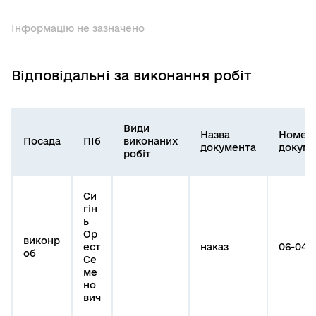
Інформацію не зазначено
Відповідальні за виконання робіт
Види
Назва
Номер
Посада
ПІб
виконаних
документа
докуме
робіт
Си
гін
ь
Ор
виконр
ест
наказ
06-04-2
об
Се
ме
но
вич