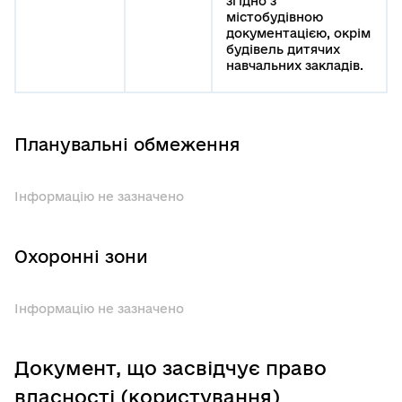
згідно з
містобудівною
документацією, окрім
будівель дитячих
навчальних закладів.
Планувальні обмеження
Інформацію не зазначено
Охоронні зони
Інформацію не зазначено
Документ, що засвідчує право
власності (користування)