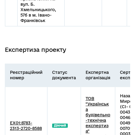
вул. Б.
Хмельницького,
57б в м. Івано-
Франківськ
Експертиза проекту
Реєстраційний
Статус
Експертна
Серти
номер
документа
організація
експе
Назар
ТОВ
Мирос
"Українськ
(СІ- 01
а
004399
будівельно
004644
-технічна
EX01:8783-
004996
експертиз
Діючий
2313-2720-8588
007097
а"
000328