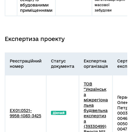
вбудованими
масової
приміщеннями
забудови
Експертиза проекту
Реєстраційний
Статус
Експертна
Серти
номер
документа
організація
експе
ТОВ
"Українськ
а
Герас
міжрегіона
Олекс
льна
Петров
EX01:0521-
будівельна
000318
Діючий
9958-1083-3425
експертиз
004639
а
005080
(39330499)
004753
Версія №1