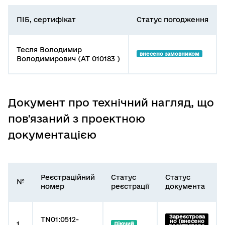
ПІБ, сертифікат
Статус погодження
Тесля Володимир
внесено замовником
Володимирович (АТ 010183 )
Документ про технічний нагляд, що
пов'язаний з проектною
документацією
Реєстраційний
Статус
Статус
№
номер
реєстрації
документа
Зареєстрова
TN01:0512-
но (внесено
1
Діючий