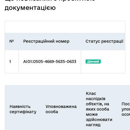
документацією
№
Реєстраційний номер
Статус реєстрації
1
AI01:0505-4669-5635-0633
Діючий
Клас
наслідків
об'єктів, на
Пос
Наявність
Уповноважена
яких особа
упо
сертифікату
особа
може
осо
здійснювати
нагляд