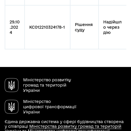
29.10
Надійшл
Рішення
.202
КС012210324178-1
о через
суду
4
дію
Міністерство розвитку
громад та територій
України
Міністерство
цифрової трансформації
України
Єдина державна система у сфері будівництва створена
у співпраці
Міністерства розвитку громад та територій