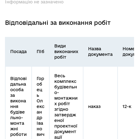
Інформацію не зазначено
Відповідальні за виконання робіт
Види
Назва
Номер
Посада
ПІб
виконаних
документа
докуме
робіт
Весь
Відпові
Гор
комплекс
дальна
об
будівельн
особа
ец
о-
за
ь
монтажни
викона
Ол
х робіт
ння
екс
наказ
12-к
згідно
будіве
ан
затвердж
льно-
др
еної
монта
Іва
проектної
жні
но
документ
роботи
вич
ації