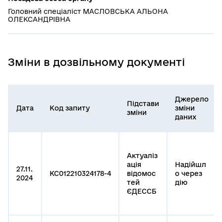
Головний спеціаліст МАСЛОВСЬКА АЛЬОНА
ОЛЕКСАНДРІВНА
Зміни в дозвільному документі
Джерело
Підстави
Дата
Код запиту
зміни
зміни
даних
Актуаліз
ація
Надійшл
27.11.
КС012210324178-4
відомос
о через
2024
тей
дію
ЄДЕССБ