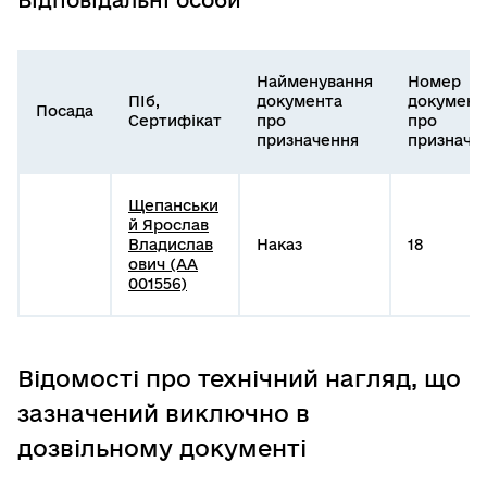
Найменування
Номер
ПІб,
документа
документ
Посада
Сертифікат
про
про
призначення
призначе
Щепанськи
й Ярослав
Владислав
Наказ
18
ович (АА
001556)
Відомості про технічний нагляд, що
зазначений виключно в
дозвільному документі