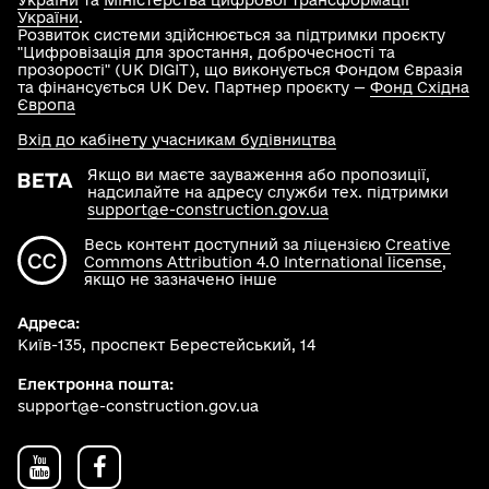
України
та
Міністерства цифрової трансформації
України
.
Розвиток системи здійснюється за підтримки проєкту
"Цифровізація для зростання, доброчесності та
прозорості" (UK DIGIT), що виконується Фондом Євразія
та фінансується UK Dev. Партнер проєкту —
Фонд Східна
Європа
Вхід до кабінету учасникам будівництва
Якщо ви маєте зауваження або пропозиції,
надсилайте на адресу служби тех. підтримки
support@e-construction.gov.ua
Весь контент доступний за ліцензією
Creative
Commons Attribution 4.0 International license
,
якщо не зазначено інше
Адреса:
Київ-135, проспект Берестейський, 14
Електронна пошта:
support@e-construction.gov.ua