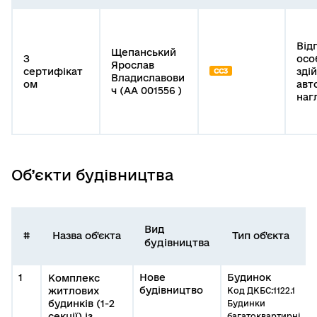
Від
Щепанський
З
осо
Ярослав
сертифікат
зді
СС3
Владиславови
ом
авт
ч (АА 001556 )
наг
Об’єкти будівництва
Вид
#
Назва об'єкта
Тип об'єкта
будівництва
1
Нове
Будинок
Комплекс
будівництво
житлових
Код ДКБС:1122.1
будинків (1-2
Будинки
секції) із
багатоквартирні