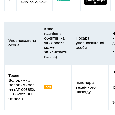
реєстраторо
1415-5363-2346
м)
Клас
наслідків
Н
об'єктів, на
Посада
н
Уповноважена
яких особа
уповноваженої
д
особа
може
особи
п
здійснювати
п
нагляд
Н
Тесля
Володимир
інженер з
Володимиров
технічного
1
СС3
ич (АТ 003832,
нагляду
ІТ 002091, АТ
010183 )
3