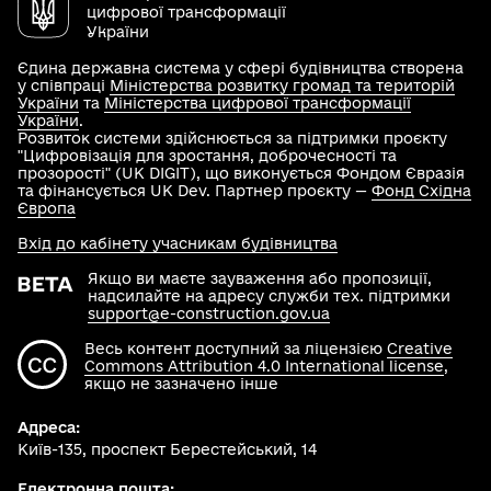
цифрової трансформації
України
Єдина державна система у сфері будівництва створена
у співпраці
Міністерства розвитку громад та територій
України
та
Міністерства цифрової трансформації
України
.
Розвиток системи здійснюється за підтримки проєкту
"Цифровізація для зростання, доброчесності та
прозорості" (UK DIGIT), що виконується Фондом Євразія
та фінансується UK Dev. Партнер проєкту —
Фонд Східна
Європа
Вхід до кабінету учасникам будівництва
Якщо ви маєте зауваження або пропозиції,
надсилайте на адресу служби тех. підтримки
support@e-construction.gov.ua
Весь контент доступний за ліцензією
Creative
Commons Attribution 4.0 International license
,
якщо не зазначено інше
Адреса:
Київ-135, проспект Берестейський, 14
Електронна пошта: