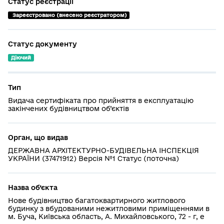
Статус реєстрації
 Зареєстровано (внесено реєстратором)
Статус документу
Діючий
Тип
Видача сертифіката про прийняття в експлуатацію
закінчених будівництвом об’єктів
Орган, що видав
ДЕРЖАВНА АРХІТЕКТУРНО-БУДІВЕЛЬНА ІНСПЕКЦІЯ
УКРАЇНИ (37471912) Версія №1 Статус (поточна)
Назва об’єкта
Нове будівництво багатоквартирного житлового
будинку з вбудованими нежитловими приміщеннями в
м. Буча, Київська область, А. Михайловського, 72 - г, е