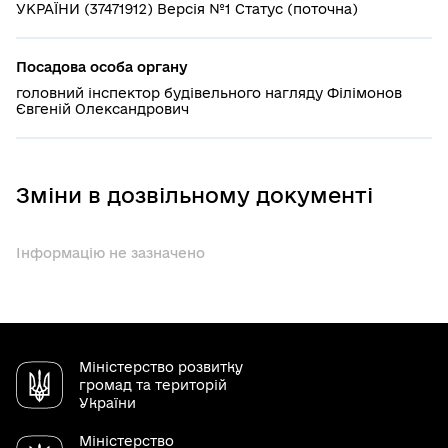
УКРАЇНИ (37471912) Версія №1 Статус (поточна)
Посадова особа органу
головний iнспектор будiвельного нагляду Філімонов
Євгеній Олександрович
Зміни в дозвільному документі
Інформацію не зазначено
Міністерство розвитку
громад та територій
України
Міністерство