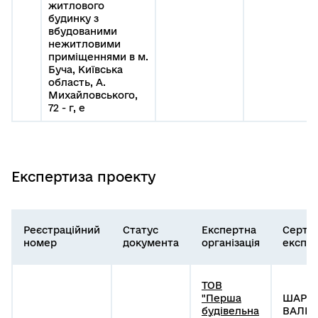
житлового
будинку з
вбудованими
нежитловими
приміщеннями в м.
Буча, Київська
область, А.
Михайловського,
72 - г, е
Експертиза проекту
Реєстраційний
Статус
Експертна
Серти
номер
документа
організація
експе
ТОВ
"Перша
ШАРУБ
будівельна
ВАЛЕР