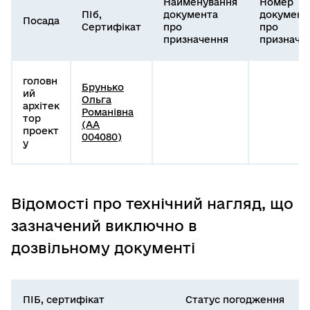
Найменування
Номер
ПІб,
документа
документ
Посада
Сертифікат
про
про
призначення
призначе
головн
Брунько
ий
Ольга
архітек
Романівна
тор
(АА
проект
004080)
у
Відомості про технічний нагляд, що
зазначений виключно в
дозвільному документі
ПІБ, сертифікат
Статус погодження