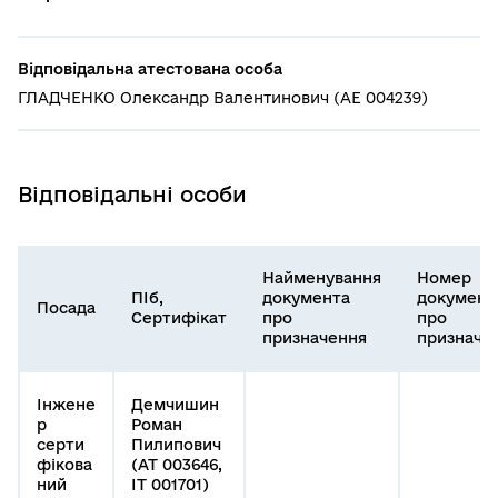
Відповідальна атестована особа
ГЛАДЧЕНКО Олександр Валентинович (АЕ 004239)
Відповідальні особи
Найменування
Номер
ПІб,
документа
документ
Посада
Сертифікат
про
про
призначення
призначе
Інжене
Демчишин
р
Роман
серти
Пилипович
фікова
(АТ 003646,
ний
ІТ 001701)