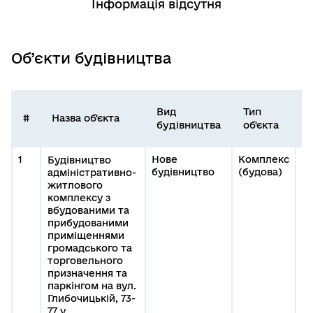
Інформація відсутня
Об’єкти будівництва
Вид
Тип
І
#
Назва об'єкта
будівництва
об'єкта
о
1
Нове
Комплекс
Будівництво
будівництво
(будова)
адміністративно-
житлового
комплексу з
вбудованими та
прибудованими
приміщеннями
громадського та
торговельного
призначення та
паркінгом на вул.
Глибочицькій, 73-
77 у