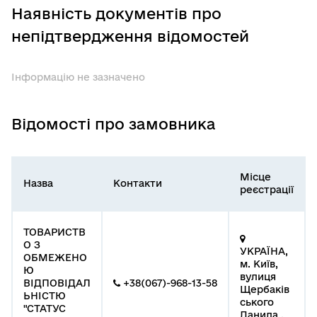
Наявність документів про
непідтвердження відомостей
Інформацію не зазначено
Відомості про замовника
Місце
Назва
Контакти
реєстрації
ТОВАРИСТВ
О З
УКРАЇНА,
ОБМЕЖЕНО
м. Київ,
Ю
вулиця
ВІДПОВІДАЛ
+38(067)-968-13-58
Щербаків
ЬНІСТЮ
ського
"СТАТУС
Данила ,