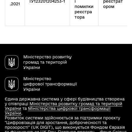
ІУ123201204253-1
ї
реєстрат
.2021
помилки
ором
реєстра
тора
Міністерство розвитку
громад та територій
України
Міністерство
цифрової трансформації
України
Єдина державна система у сфері будівництва створена
у співпраці
Міністерства розвитку громад та територій
України
та
Міністерства цифрової трансформації
України
.
Розвиток системи здійснюється за підтримки проєкту
"Цифровізація для зростання, доброчесності та
прозорості" (UK DIGIT), що виконується Фондом Євразія