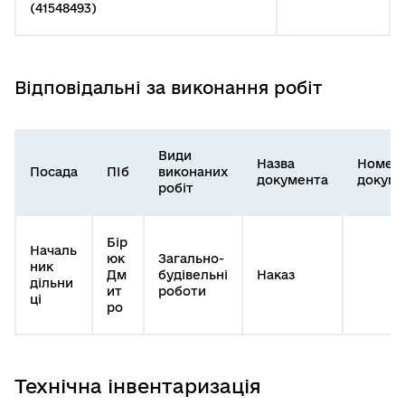
(41548493)
Відповідальні за виконання робіт
Види
Назва
Номер
Посада
ПІб
виконаних
документа
докуме
робіт
Бір
Началь
юк
Загально-
ник
Дм
будівельні
Наказ
дільни
ит
роботи
ці
ро
Технічна інвентаризація