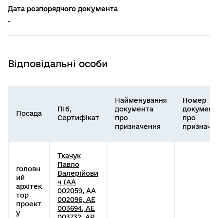
Дата розпорядчого документа
-
Відповідальні особи
Найменування
Номер
ПІб,
документа
документ
Посада
Сертифікат
про
про
призначення
призначе
Ткачук
Павло
головн
Валерійови
ий
ч (АА
архітек
002059, АА
тор
002096, АЕ
проект
003694, АЕ
у
003732, АР