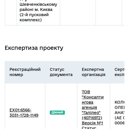
Шевченківському
районі м. Києва
(2-й пусковий
комплекс)
Експертиза проекту
Реєстраційний
Статус
Експертна
Серти
номер
документа
організація
експе
ТОВ
"Консалти
нгова
КОЛО
агенція
ОЛЕК
EX01:6566-
"Галілео"
АНАТО
Діючий
3031-1728-1149
(40716972)
(АЕ 00
Версія №1
000645
Статус