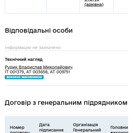
(архівна)
Відповідальні особи
Інформацію не зазначено
Технічний нагляд
Рудик Владислав Миколайович
ІТ 001379, АТ 003658, АТ 009751
внесено замовником
Договір з генеральним підрядником
Дата
Організація
Номер
Головний
підписання
Генеральний
договору
виконроб