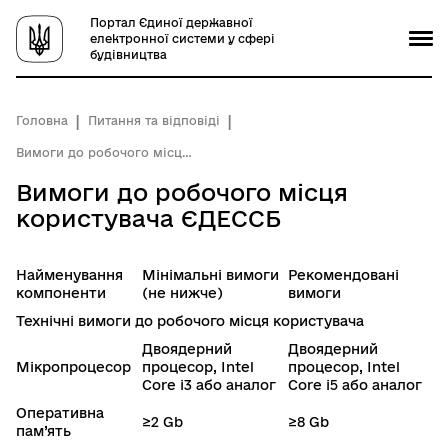
Портал Єдиної державної
електронної системи у сфері
будівництва
Головна
Питання та відповіді
Вимоги до робочого місця користувача ЄДЕССБ
Вимоги до робочого місця
користувача ЄДЕССБ
Найменування
Мінімальні вимоги
Рекомендовані
компоненти
(
не нижче
)
вимоги
Технічні вимоги до робочого місця користувача
Двоядерний
Двоядерний
Мікропроцесор
процесор, Intel
процесор, Intel
Core i3 або аналог
Core i5 або аналог
Оперативна
≥2 Gb
≥8 Gb
пам’ять