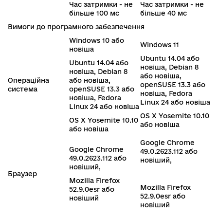
Час затримки - не
Час затримки - не
більше 100 мс
більше 40 мс
Вимоги до програмного забезпечення
Windows 10 або
Windows 11
новіша
Ubuntu 14.04 або
Ubuntu 14.04 або
новіша, Debian 8
новіша, Debian 8
або новіша,
Операційна
або новіша,
openSUSE 13.3 або
система
openSUSE 13.3 або
новіша, Fedora
новіша, Fedora
Linux 24 або новіша
Linux 24 або новіша
OS X Yosemite 10.10
OS X Yosemite 10.10
або новіша
або новіша
Google Chrome
Google Chrome
49.0.2623.112 або
49.0.2623.112 або
новіший,
новіший,
Браузер
Mozilla Firefox
Mozilla Firefox
52.9.0esr або
52.9.0esr або
новіший
новіший