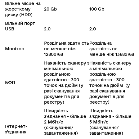
Вільне місце на
жорсткому
20 Gb
100 Gb
диску (HDD)
Вільний порт
USB
2.0
2.0
Роздільна здатність
Роздільна
Монітор
не менше ніж
здатність не
1280х768
менше ніж 1368х768
Наявність сканеру з
Наявність сканеру
мінімальною
з мінімальною
роздільною
роздільною
здатністю - 300
здатністю - 300
БФП
точок на дюйм (у
точок на дюйм (у
разі сканування
разі сканування
документів для
документів для
реєстру)
реєстру)
Швидкість
Швидкість
з’єднання - більше
з’єднання - більше
2 Мбіт/с
5 Мбіт/с
Інтернет-
(скачування/
(скачування/
з'єднання
завантаження)
завантаження)