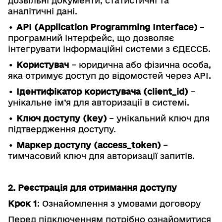
дозвільні документи, статистичні та
аналітичні дані.
•
АРІ (Application Programming Interface)
–
програмний інтерфейс, що дозволяє
інтегрувати інформаційні системи з ЄДЕССБ.
•
Користувач
– юридична або фізична особа,
яка отримує доступ до відомостей через АРІ.
•
Ідентифікатор користувача (client_id)
–
унікальне ім’я для авторизації в системі.
•
Ключ доступу (key)
– унікальний ключ для
підтвердження доступу.
•
Маркер доступу (access_token)
–
тимчасовий ключ для авторизації запитів.
2. Реєстрація для отримання доступу
Крок 1
: Ознайомлення з умовами договору
Перед підключенням потрібно ознайомитися