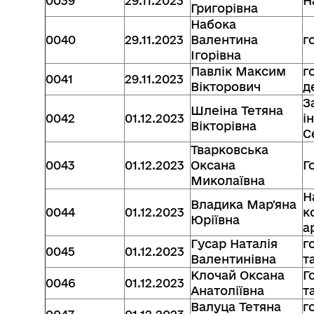
0039
29.11.2023
Н
Григорівна
Набока
0040
29.11.2023
Валентина
г
Ігорівна
Павлік Максим
г
0041
29.11.2023
Вікторович
д
З
Шлеіна Тетяна
0042
01.12.2023
і
Вікторівна
С
Тварковська
0043
01.12.2023
Оксана
Г
Миколаївна
Н
Владика Мар'яна
0044
01.12.2023
к
Юріївна
а
Гусар Наталія
г
0045
01.12.2023
Валентинівна
т
Клочай Оксана
Г
0046
01.12.2023
Анатоліївна
т
Валуца Тетяна
г