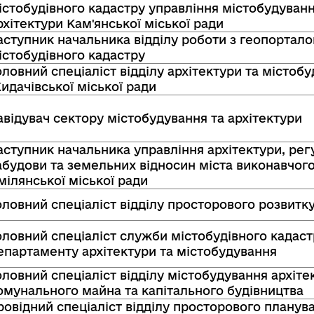
істобудівного кадастру управління містобудуванн
рхітектури Кам'янської міської ради
аступник начальника відділу роботи з геопортал
істобудівного кадастру
оловний спеціаліст відділу архітектури та містоб
идачівської міської ради
авідувач сектору містобудування та архітектури
аступник начальника управління архітектури, ре
абудови та земельних відносин міста виконавчого
мілянської міської ради
оловний спеціаліст відділу просторового розвитк
оловний спеціаліст служби містобудівного кадаст
епартаменту архітектури та містобудування
оловний спеціаліст відділу містобудування архіте
омунального майна та капітального будівництва
ровідний спеціаліст відділу просторового планув