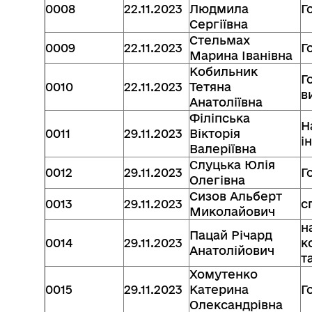
0008
22.11.2023
Людмила
Г
Сергіївна
Стельмах
0009
22.11.2023
Г
Марина Іванівна
Кобильник
Г
0010
22.11.2023
Тетяна
в
Анатоліївна
Філіпська
Н
0011
29.11.2023
Вікторія
і
Валеріївна
Слуцька Юлія
0012
29.11.2023
Г
Олегівна
Сизов Альберт
0013
29.11.2023
с
Миколайович
н
Пацай Річард
0014
29.11.2023
к
Анатолійович
т
Хомутенко
0015
29.11.2023
Катерина
Г
Олександрівна