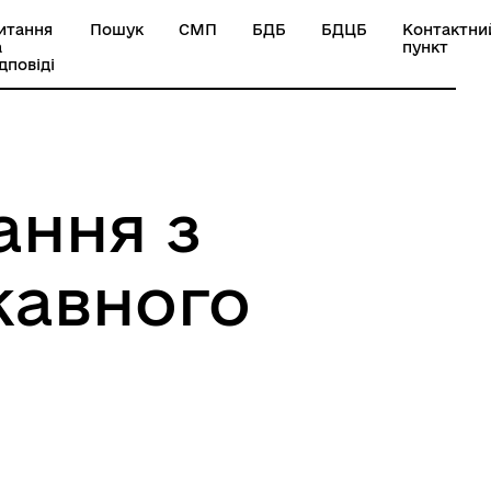
итання
Пошук
СМП
БДБ
БДЦБ
Контактни
а
пункт
ідповіді
ання з
жавного