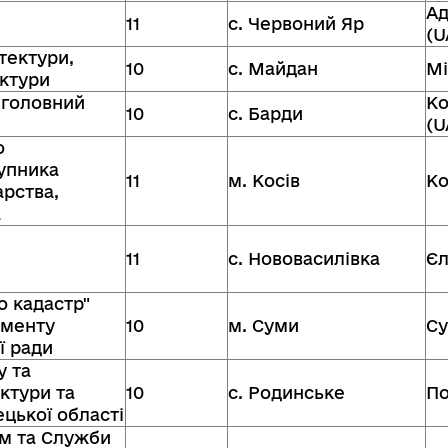
А
11
с. Червоний Яр
(U
тектури,
10
с. Майдан
Мі
ктури
 головний
Ко
10
с. Барди
(U
о
тупника
11
м. Косів
Ко
рства,
а
11
с. Нововасилівка
Єл
о кадастр"
аменту
10
м. Суми
Су
ї ради
у та
ктури та
10
с. Родинське
По
цької області
ом та Служби