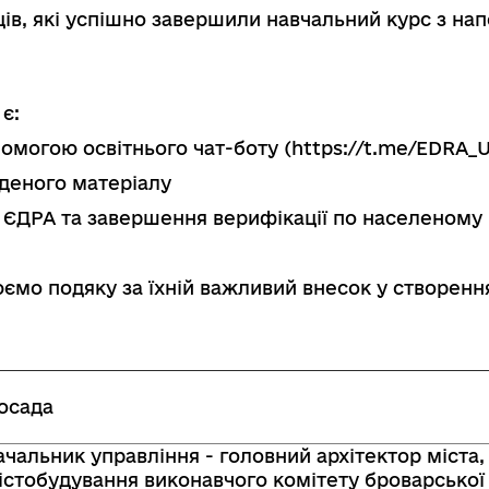
вців, які успішно завершили навчальний курс з н
є:
помогою освітнього чат-боту (
https://t.me/EDRA_
деного матеріалу
 ЄДРА та завершення верифікації по населеному
ємо подяку за їхній важливий внесок у створен
осада
ачальник управління - головний архітектор міста,
істобудування виконавчого комітету броварської 