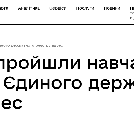
арта
Аналітика
Сервіси
Послуги
Новини
П
т
в
иного державного реєстру адрес
 пройшли навч
 Єдиного дер
рес