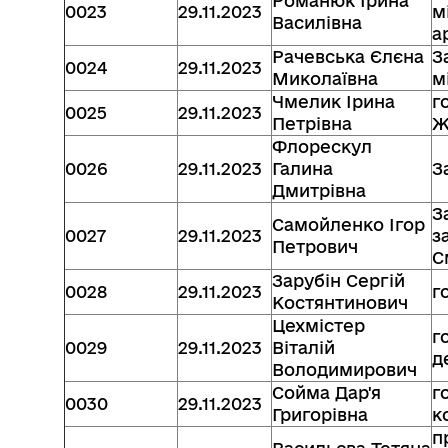
Романюк Ірина
0023
29.11.2023
м
Василівна
а
Рачевська Єлєна
З
0024
29.11.2023
Миколаївна
м
Чмелик Ірина
г
0025
29.11.2023
Петрівна
Ж
Флорескул
0026
29.11.2023
Галина
З
Дмитрівна
З
Самойленко Ігор
0027
29.11.2023
з
Петрович
С
Зарубін Сергій
0028
29.11.2023
г
Костянтинович
Цехмістер
г
0029
29.11.2023
Віталій
д
Володимирович
Сойма Дар'я
г
0030
29.11.2023
Григорівна
к
п