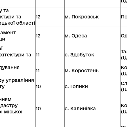
(U
у та
ктури та
12
м. Покровськ
По
цької області
тамент
12
м. Одеса
Од
ди
ї
Та
хітектури та
11
с. Здобуток
(U
и
удування
Ко
11
м. Коростень
(U
ру управління
Сл
ту
10
с. Голики
(U
анням
адастру
Ко
10
с. Калинівка
ї міської
(U