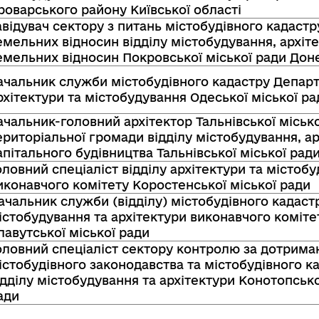
роварського району Київської області
авідувач сектору з питань містобудівного кадастр
емельних відносин відділу містобудування, архіте
емельних відносин Покровської міської ради Доне
ачальник служби містобудівного кадастру Депар
рхітектури та містобудування Одеської міської ра
ачальник-головний архітектор Тальнівської місько
ериторіальної громади відділу містобудування, ар
апітального будівництва Тальнівської міської рад
оловний спеціаліст відділу архітектури та містоб
иконавчого комітету Коростенської міської ради
ачальник служби (відділу) містобудівного кадаст
істобудування та архітектури виконавчого коміте
лавутської міської ради
оловний спеціаліст сектору контролю за дотрим
істобудівного законодавства та містобудівного к
ідділу містобудування та архітектури Конотопсько
ади