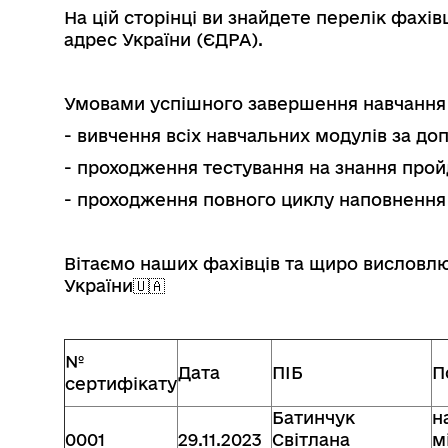
На цій сторінці ви знайдете перелік фахі
адрес України (ЄДРА).
Умовами успішного завершення навчання 
- вивчення всіх навчальних модулів за до
- проходження тестування на знання прой
- проходження повного циклу наповнення
Вітаємо наших фахівців та щиро висловлю
України🇺🇦
№
Дата
ПІБ
П
сертифікату
Батинчук
н
0001
29.11.2023
Світлана
м