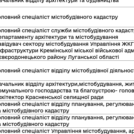
ачальник відділу архітектури та будівництва
оловний спеціаліст містобудівного кадастру
оловний спеціаліст служби містобудівного кадаст
епартаменту архітектури та містобудування
авідувач сектору містобудування Управління ЖКГ
нфраструктури Кремінської міської військової адм
євєродонецького району Луганської області
оловний спеціаліст відділу містобудівної діяльнос
ачальник відділу архітектури,містобудування, жи
омунального господарства та благоустрою- голо
рхітектор Красненської селищної ради
оловний спеціаліст відділу планування, регулюва
а містобудівного кадастру
оловний спеціаліст відділу планування, регулюва
а містобудівного кадастру
оловний спеціаліст Управління містобудування, ар