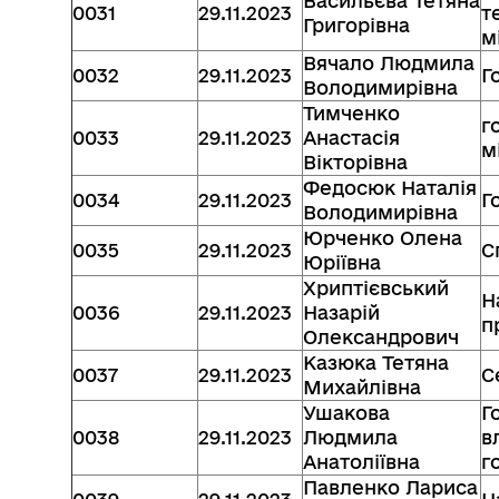
Васильєва Тетяна
0031
29.11.2023
т
Григорівна
м
Вячало Людмила
0032
29.11.2023
Г
Володимирівна
Тимченко
г
0033
29.11.2023
Анастасія
м
Вікторівна
Федосюк Наталія
0034
29.11.2023
Г
Володимирівна
Юрченко Олена
0035
29.11.2023
С
Юріївна
Хриптієвський
Н
0036
29.11.2023
Назарій
п
Олександрович
Казюка Тетяна
0037
29.11.2023
С
Михайлівна
Ушакова
Г
0038
29.11.2023
Людмила
в
Анатоліївна
г
Павленко Лариса