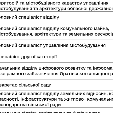
ериторій та містобудівного кадастру управління
істобудування та архітектури обласної державної 
оловний спеціаліст відділу
оловний спеціаліст відділу комунального майна,
істобудування, архітектури та земельних ресурсі
оловний спеціаліст управління містобудування
пецаіліст другої категорії
ачальник відділу цифрового розвитку та інформа
рограмного забезпечення Оратівської селищної 
екретар сільської ради
оловний спеціаліст відділу земельних відносин, 
ласності, інфраструктури та житлово- комунальн
осподарства сільської ради