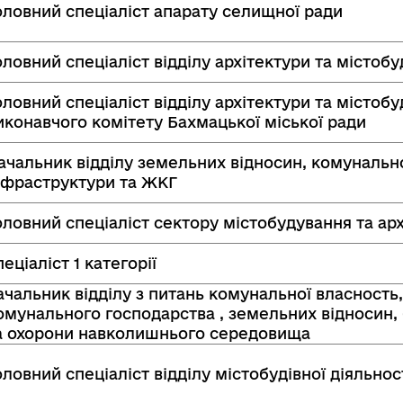
оловний спеціаліст апарату селищної ради
оловний спеціаліст відділу архітектури та містоб
оловний спеціаліст відділу архітектури та містоб
иконавчого комітету Бахмацької міської ради
ачальник відділу земельних відносин, комунально
нфраструктури та ЖКГ
оловний спеціаліст сектору містобудування та ар
пеціаліст 1 категорії
ачальник відділу з питань комунальної власность
омунального господарства , земельних відносин,
а охорони навколишнього середовища
оловний спеціаліст відділу містобудівної діяльнос