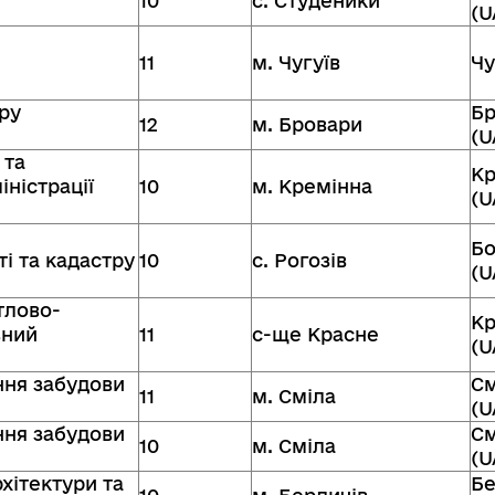
10
с. Студеники
(U
11
м. Чугуїв
Чу
ру
Бр
12
м. Бровари
(U
 та
Кр
іністрації
10
м. Кремінна
(U
Бо
ті та кадастру
10
с. Рогозів
(U
тлово-
Кр
вний
11
с-ще Красне
(U
ння забудови
См
11
м. Сміла
(U
ння забудови
См
10
м. Сміла
(U
хітектури та
Бе