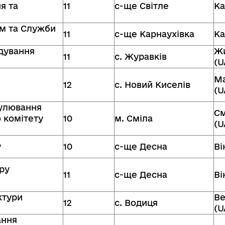
я та
11
с-ще Світле
Ка
ом та Служби
11
с-ще Карнаухівка
Ка
удування
Жи
11
с. Журавків
(U
Ма
12
с. Новий Киселів
(U
гулювання
См
 комітету
10
м. Сміла
(U
у
10
с-ще Десна
Ві
ру
11
с-ще Десна
Ві
ктури
Ве
12
с. Водиця
(U
ання