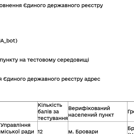
аповнення Єдиного державного реєстру
UA_bot
)
 пункту на тестовому середовищі
ня Єдиного державного реєстру адрес
Кількість
Верифікований
балів за
Гр
населений пункт
тестування
 Управління
Бр
міської ради
12
м. Бровари