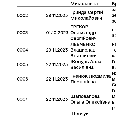
Миколаївна
Б
з
Гринда Сергій
0002
29.11.2023
з
Миколайович
з
ГРЕКОВ
н
0003
01.10.2023
Олександр
а
Сергійович
ЛЕВЧЕНКО
н
0004
29.11.2023
Владислав
т
Віталійович
к
Жолудь Алла
Г
0005
22.11.2023
Василівна
в
Н
Гненюк Людмила
0006
22.11.2023
м
Леонідівна
С
Г
Шаповалова
м
0007
22.11.2023
Ольга Олексіївна
в
р
Шевчук