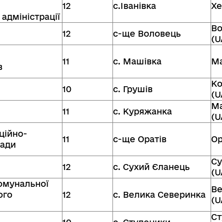
12
с.Іванівка
Хе
адміністрації
Во
12
с-ще Воловець
(U
11
с. Машівка
Ма
в
Ко
10
с. Грушів
(U
Ма
11
с. Куряжанка
(U
ційно-
11
с-ще Оратів
Ор
ради
Су
12
с. Сухий Єланець
(U
комунальної
Ве
ого
12
c. Велика Северинка
(U
Ст