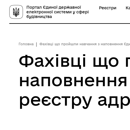
Портал Єдиної державної
Реєстри
К
електронної системи у сфері
будівництва
Головна
Фахівці що пройшли навчання з наповнення Єд
Фахівці що
наповнення
реєстру ад