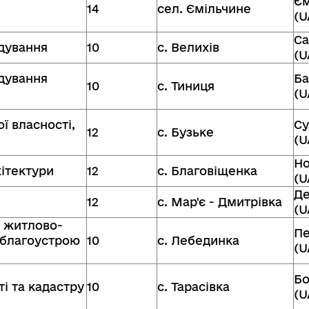
Єм
14
сел. Ємільчине
(U
Са
удування
10
с. Велихів
(U
удування
Ба
10
с. Тиниця
(U
ї власності,
Су
12
с. Бузьке
(U
Но
хітектури
12
с. Благовіщенка
(U
Де
12
с. Мар'є - Дмитрівка
(U
, житлово-
Пе
 благоустрою
10
с. Лебединка
(U
Бо
ті та кадастру
10
с. Тарасівка
(U