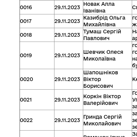
Новак Алла
0016
29.11.2023
С
Іванівна
Казибрід Ольга
г
0017
29.11.2023
Михайлівна
ж
Тумаш Сергій
Н
0018
29.11.2023
Павлович
а
г
Шевчик Олеся
г
0019
29.11.2023
Миколаївна
н
б
Шапошніков
0020
29.11.2023
Віктор
К
Борисович
Г
Коркін Віктор
0021
29.11.2023
У
Валерійович
з
з
Гринда Сергій
0022
29.11.2023
з
Миколайович
з
З