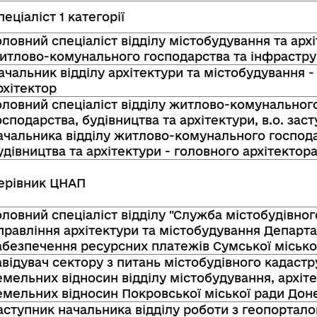
пеціаліст 1 категорії
оловний спеціаліст відділу містобудування та архі
итлово-комунального господарства та інфрастру
ачальник відділу архітектури та містобудування -
рхітектор
оловний спеціаліст відділу житлово-комунальног
осподарства, будівництва та архітектури, в.о. зас
ачальника відділу житлово-комунального господа
удівництва та архітектури - головного архітектор
ерівник ЦНАП
оловний спеціаліст відділу "Служба містобудівног
правління архітектури та містобудування Департ
абезпечення ресурсних платежів Сумської місько
авідувач сектору з питань містобудівного кадастр
емельних відносин відділу містобудування, архіте
емельних відносин Покровської міської ради Доне
аступник начальника відділу роботи з геопортал