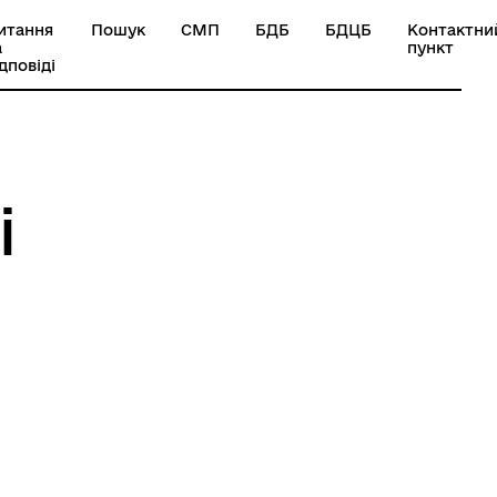
итання
Пошук
СМП
БДБ
БДЦБ
Контактни
а
пункт
ідповіді
і