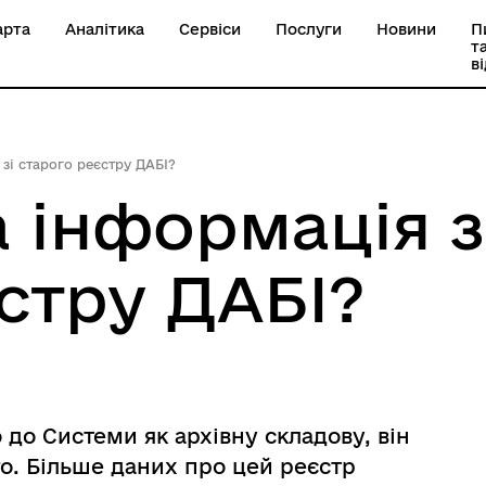
арта
Аналітика
Сервіси
Послуги
Новини
П
т
в
зі старого реєстру ДАБІ?
 інформація з
стру ДАБІ?
 до Системи як архівну складову, він
го. Більше даних про цей реєстр