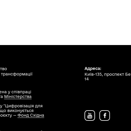
Адреса:
ство
 трансформації
Київ-135, проспект Б
14
на у співпраці
та
Міністерства
у "Цифровізація для
, що виконується
роєкту —
Фонд Східна