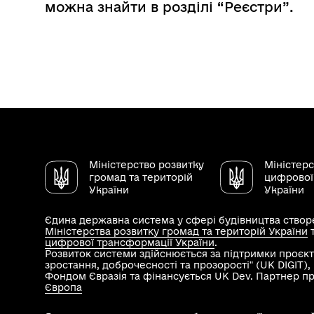
можна знайти в розділі “Реєстри”.
Міністерство розвитку
Міністер
громад та територій
цифрової
України
України
Єдина державна система у сфері будівництва створе
Міністерства розвитку громад та територій України
цифрової трансформації України
.
Розвиток системи здійснюється за підтримки проєкт
зростання, доброчесності та прозорості" (UK DIGIT)
Фондом Євразія та фінансується UK Dev. Партнер п
Європа