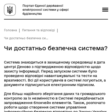
Портал Єдиної державної
електронної системи у сфері
будівництва
Головна
Питання та відповіді
Чи достатньо безпечна система?
Чи достатньо безпечна система?
Система знаходиться в захищеному середовищі в дата
центрі Деново з підтвердженою відповідністю щодо
захисту інформації. Перед запуском системи було
проведено відповідні навантажувальні та тести на
вразливості. Всі дії користувачів в системі логуються, а
документи підписуються електронним підписом.
Для більш надійного зберігання даних та громадського
контролю за їх незмінністю в Системі передбачається
запровадження блокчейн елементів. Також, розпочато
роботи щодо створення системи управління
інформаційною безпекою відповідно до Закону України