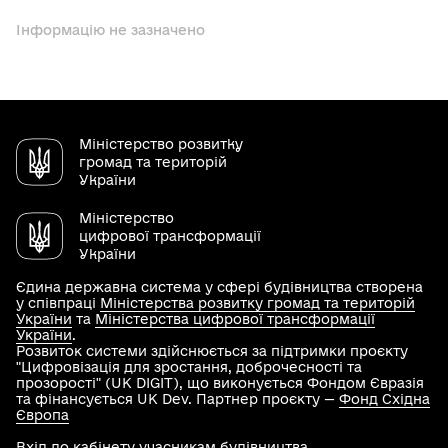
Інформацію не зазначено
Міністерство розвитку
громад та територій
України
Міністерство
цифрової трансформації
України
Єдина державна система у сфері будівництва створена
у співпраці
Міністерства розвитку громад та територій
України
та
Міністерства цифрової трансформації
України
.
Розвиток системи здійснюється за підтримки проєкту
"Цифровізація для зростання, доброчесності та
прозорості" (UK DIGIT), що виконується Фондом Євразія
та фінансується UK Dev. Партнер проєкту —
Фонд Східна
Європа
Вхід до кабінету учасникам будівництва