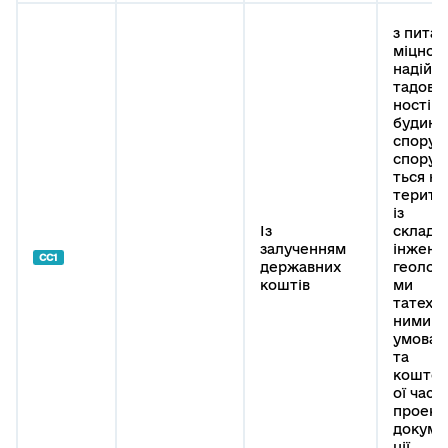
з питан
міцност
надійно
тадовго
ності
будинкі
споруд,
спору
ться на
терито
із
Із
складн
залученням
інжене
СС1
державних
геолог
коштів
ми
татехн
ними
умовам
та
коштор
ої част
проект
докуме
ції