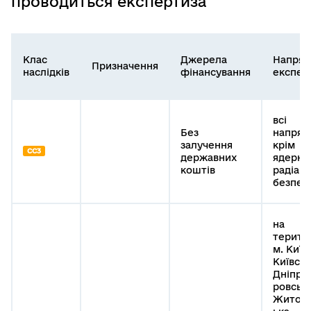
проводиться експертиза
Клас
Джерела
Напря
Призначення
наслідків
фінансування
експер
всі
Без
напрям
залучення
крім
СС3
державних
ядерної
коштів
радіаці
безпек
на
терито
м. Київ,
Київськ
Дніпро
ровська
Житом