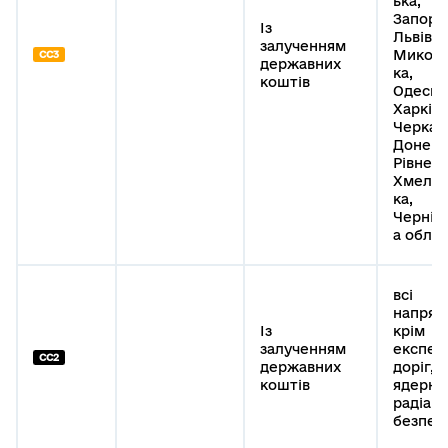
ька,
Запоріз
Із
Львівсь
залученням
Микола
СС3
державних
ка,
коштів
Одеськ
Харківс
Черкас
Донець
Рівненс
Хмельн
ка,
Чернігі
а облас
всі
напрям
Із
крім
залученням
експер
СС2
державних
доріг,
коштів
ядерної
радіаці
безпек