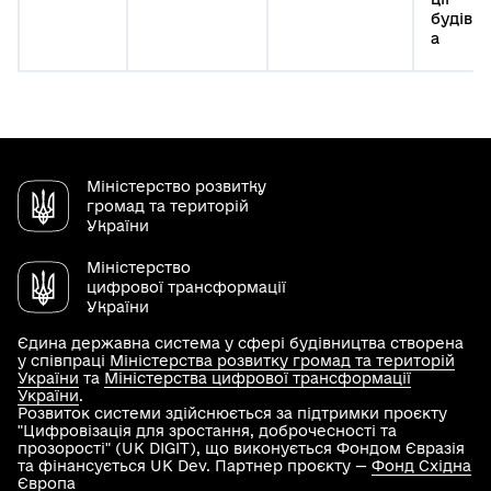
будівн
а
Міністерство розвитку
громад та територій
України
Міністерство
цифрової трансформації
України
Єдина державна система у сфері будівництва створена
у співпраці
Міністерства розвитку громад та територій
України
та
Міністерства цифрової трансформації
України
.
Розвиток системи здійснюється за підтримки проєкту
"Цифровізація для зростання, доброчесності та
прозорості" (UK DIGIT), що виконується Фондом Євразія
та фінансується UK Dev. Партнер проєкту —
Фонд Східна
Європа