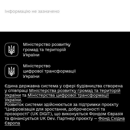
Інформацію не зазначено
Міністерство розвитку
громад та територій
України
Міністерство
цифрової трансформації
України
Єдина державна система у сфері будівництва створена
у співпраці
Міністерства розвитку громад та територій
України
та
Міністерства цифрової трансформації
України
.
Розвиток системи здійснюється за підтримки проєкту
"Цифровізація для зростання, доброчесності та
прозорості" (UK DIGIT), що виконується Фондом Євразія
та фінансується UK Dev. Партнер проєкту —
Фонд Східна
Європа