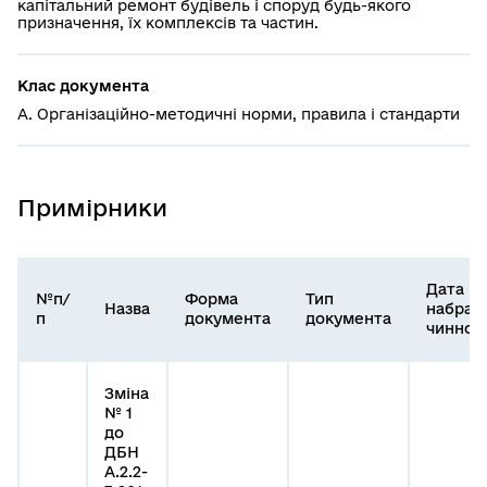
капітальний ремонт будівель і споруд будь-якого
призначення, їх комплексів та частин.
Клас документа
А. Організаційно-методичні норми, правила і стандарти
Примірники
Дата
№п/
Форма
Тип
Назва
набран
п
документа
документа
чинност
Зміна
№ 1
до
ДБН
А.2.2-