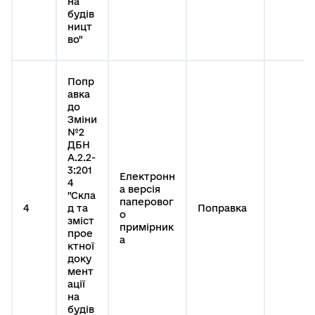
на
будів
ницт
во"
Попр
авка
до
Зміни
№2
ДБН
А.2.2-
3:201
Електронн
4
а версія
"Скла
паперовог
4
д та
Поправка
о
зміст
примірник
прое
а
ктної
доку
мент
ації
на
будів