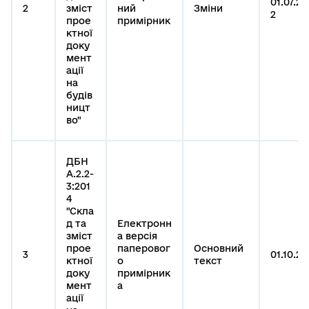
01.07.20
2
зміст
ний
Зміни
2
прое
примірник
ктної
доку
мент
ації
на
будів
ницт
во"
ДБН
А.2.2-
3:201
4
"Скла
д та
Електронн
зміст
а версія
прое
паперовог
Основний
3
01.10.20
ктної
о
текст
доку
примірник
мент
а
ації