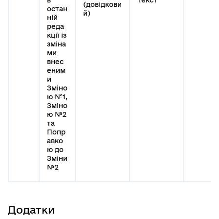
(довідкови
остан
й)
ній
реда
кції із
зміна
ми
внес
еним
и
Зміно
ю №1,
Зміно
ю №2
та
Попр
авко
ю до
Зміни
№2
Додатки