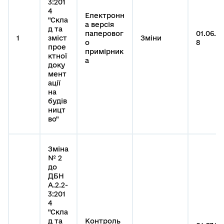
3:201
4
Електронн
"Скла
а версія
д та
паперовог
01.06.20
1
зміст
Зміни
о
8
прое
примірник
ктної
а
доку
мент
ації
на
будів
ницт
во"
Зміна
№ 2
до
ДБН
А.2.2-
3:201
4
"Скла
д та
Контроль