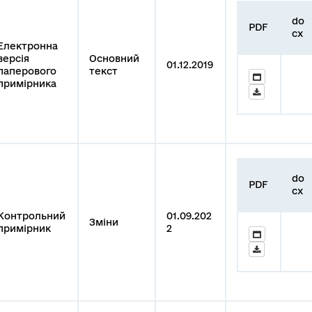
do
PDF
cx
Електронна
версія
Основний
01.12.2019
паперового
текст
примірника
do
PDF
cx
Контрольний
01.09.202
Зміни
примірник
2