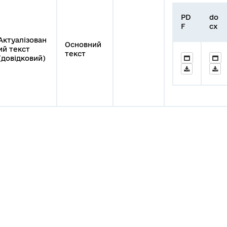
PD
do
F
cx
Актуалізован
Основний
ий текст
текст
(довідковий)