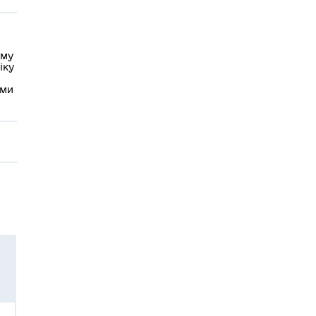
ому
іку
ами