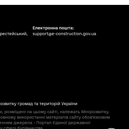
Електронна пошта:
ерестейський,
support@e-construction.gov.ua
розвитку громад та територій України
и, розміщені на цьому сайті, належать Мінірозвитку.
овному використанні матеріалів сайту обовʼязковим
ченням джерела - Портал Єдиної державної
у сфері будівництва