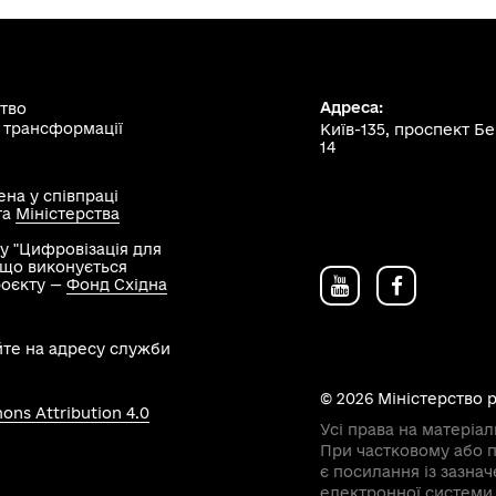
Адреса:
ство
 трансформації
Київ-135, проспект Б
14
на у співпраці
та
Міністерства
у "Цифровізація для
, що виконується
роєкту —
Фонд Східна
йте на адресу служби
© 2026 Міністерство 
ns Attribution 4.0
Усі права на матеріал
При частковому або п
є посилання із зазна
електронної системи 