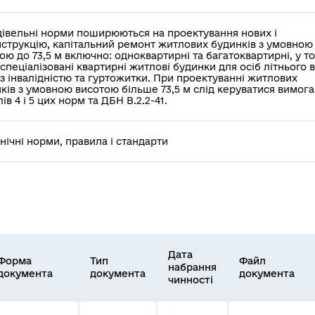
дівельні норми поширюються на проектування нових і
струкцію, капітальний ремонт житлових будинків з умовною
ою до 73,5 м включно: одноквартирні та багатоквартирні, у т
 спеціалізовані квартирні житлові будинки для осіб літнього в
б з інвалідністю та гуртожитки. При проектуванні житлових
ків з умовною висотою більше 73,5 м слід керуватися вимог
лів 4 і 5 цих норм та ДБН В.2.2-41.
хнічні норми, правила і стандарти
Дата
Форма
Тип
Файл
набрання
документа
документа
документа
чинності