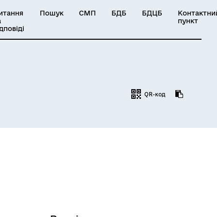
итання
Пошук
СМП
БДБ
БДЦБ
Контактни
а
пункт
ідповіді
QR-код