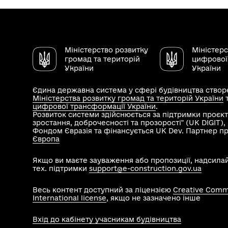
Міністерство розвитку
Міністер
громад та територій
цифрової
України
України
Єдина державна система у сфері будівництва створе
Міністерства розвитку громад та територій України
цифрової трансформації України
.
Розвиток системи здійснюється за підтримки проєкт
зростання, доброчесності та прозорості" (UK DIGIT)
Фондом Євразія та фінансується UK Dev. Партнер п
Європа
Якщо ви маєте зауваження або пропозиції, надсила
тех. підтримки
support@e-construction.gov.ua
Весь контент доступний за ліцензією
Creative Commo
International license
, якщо не зазначено інше
Вхід до кабінету учасникам будівництва