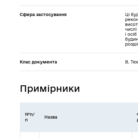
Сфера застосування
Ці бу
рекон
висот
числі
і осі
будин
розді
Клас документа
В. Те
Примірники
№п/
Назва
п