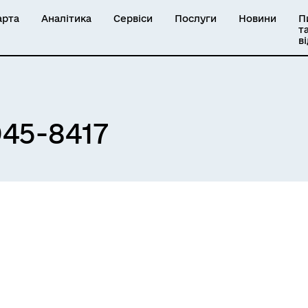
арта
Аналітика
Сервіси
Послуги
Новини
П
т
в
45-8417