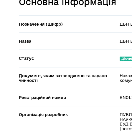
Основна інформація
Позначення (Шифр)
ДБН В
Назва
ДБН В
Статус
Діючи
Документ, яким затверджено та надано
Наказ
чинності
комун
Реєстраційний номер
BN01:
Організація розробник
ПУБЛ
НАУК
БУДІВ
(пото