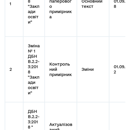
8
паперовог
Основний
01.09.20
1
"Закл
о
текст
8
ади
примірник
освіт
а
и"
Зміна
№ 1
ДБН
В.2.2-
Контроль
3:201
01.09.2
2
ний
Зміни
8
2
примірник
"Закл
ади
освіт
и"
ДБН
В.2.2-
3:201
Актуалізов
8 "
аний