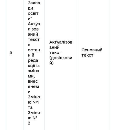
Закла
ди
освіт
и"
Актуа
лізов
аний
текст
Актуалізов
в
аний
остан
Основний
5
текст
ній
текст
(довідкови
реда
й)
кції із
зміна
ми,
внес
енем
и
Зміно
ю №1
та
Зміно
ю №
2