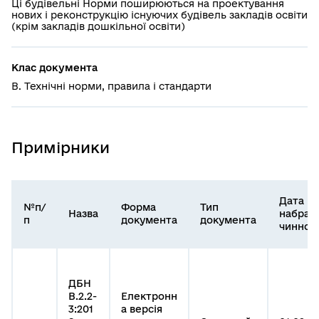
Ці будівельні Норми поширюються на проектування
нових і реконструкцію існуючих будівель закладів освіти
(крім закладів дошкільної освіти)
Клас документа
В. Технічні норми, правила і стандарти
Примірники
Дата
№п/
Форма
Тип
Назва
набран
п
документа
документа
чинност
ДБН
В.2.2-
Електронн
3:201
а версія