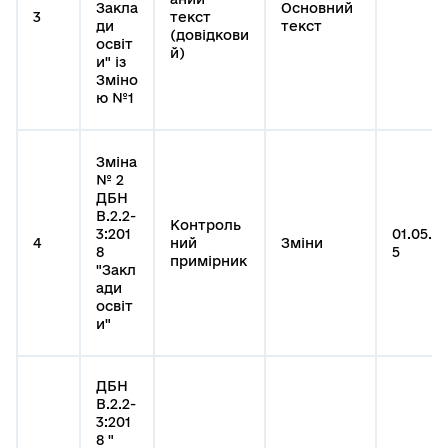
Закла
Основний
3
текст
ди
текст
(довідкови
освіт
й)
и" із
Зміно
ю №1
Зміна
№ 2
ДБН
В.2.2-
Контроль
3:201
01.05.2
4
ний
Зміни
8
5
примірник
"Закл
ади
освіт
и"
ДБН
В.2.2-
3:201
8 "