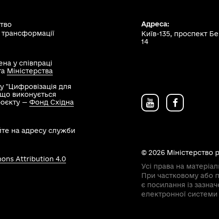
Адреса:
ство
 трансформації
Київ-135, проспект Б
14
на у співпраці
та
Міністерства
у "Цифровізація для
, що виконується
роєкту —
Фонд Східна
йте на адресу служби
© 2026 Міністерство 
ns Attribution 4.0
Усі права на матеріал
При частковому або п
є посилання із зазна
електронної системи 