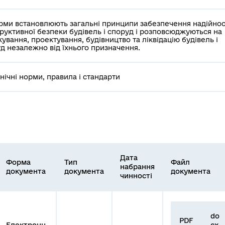
рми встановлюють загальні принципи забезпечення надійност
руктивної безпеки будівель і споруд і розповсюджуються на
ування, проектування, будівництво та ліквідацію будівель і
д незалежно від їхнього призначення.
хнічні норми, правила і стандарти
Дата
Форма
Тип
Файл
набрання
документа
документа
документа
чинності
do
PDF
Електронн
cx