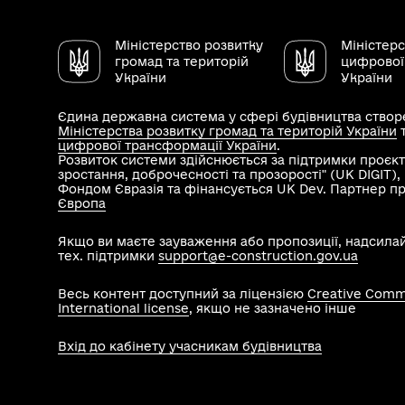
Міністерство розвитку
Міністер
громад та територій
цифрової
України
України
Єдина державна система у сфері будівництва створе
Міністерства розвитку громад та територій України
цифрової трансформації України
.
Розвиток системи здійснюється за підтримки проєкт
зростання, доброчесності та прозорості" (UK DIGIT)
Фондом Євразія та фінансується UK Dev. Партнер п
Європа
Якщо ви маєте зауваження або пропозиції, надсила
тех. підтримки
support@e-construction.gov.ua
Весь контент доступний за ліцензією
Creative Commo
International license
, якщо не зазначено інше
Вхід до кабінету учасникам будівництва