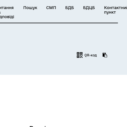
итання
Пошук
СМП
БДБ
БДЦБ
Контактни
а
пункт
ідповіді
QR-код