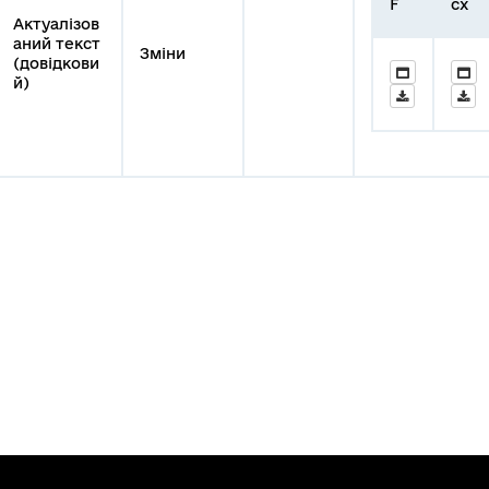
F
cx
Актуалізов
аний текст
Зміни
(довідкови
й)