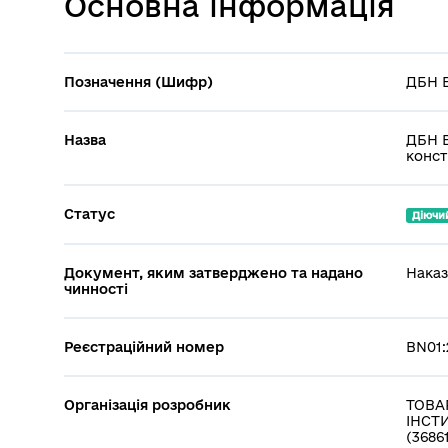
Основна інформація
Позначення (Шифр)
ДБН В
Назва
ДБН В
конст
Статус
Діючи
Документ, яким затверджено та надано
Наказ
чинності
Реєстраційний номер
BN01:
Організація розробник
ТОВА
ІНСТ
(3686