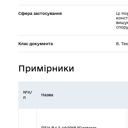
Сфера застосування
Ці Но
конст
вишук
спору
Клас документа
В. Те
Примірники
№п/
Назва
п
ДБН В.1.2-14:2018 "Система