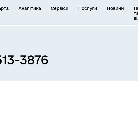
арта
Аналітика
Сервіси
Послуги
Новини
П
т
в
13-3876