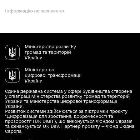
Інформацію не зазначено
Міністерство розвитку
громад та територій
України
Міністерство
цифрової трансформації
України
Єдина державна система у сфері будівництва створена
у співпраці
Міністерства розвитку громад та територій
України
та
Міністерства цифрової трансформації
України
.
Розвиток системи здійснюється за підтримки проєкту
"Цифровізація для зростання, доброчесності та
прозорості" (UK DIGIT), що виконується Фондом Євразія
та фінансується UK Dev. Партнер проєкту —
Фонд Східна
Європа