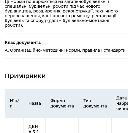
Ці Норми поширюються на загальнобудівельні і
спеціальні будівельні роботи під час нового
будівництва, розширення, реконструкції, технічного
переоснащення, капітального ремонту, реставрації
будівель та споруд (далі – будівельно-монтажні
роботи).
Клас документа
А. Організаційно-методичні норми, правила і стандарти
Примірники
Дата
№п/
Форма
Тип
Назва
набран
п
документа
документа
чинност
ДБН
А.3.2-