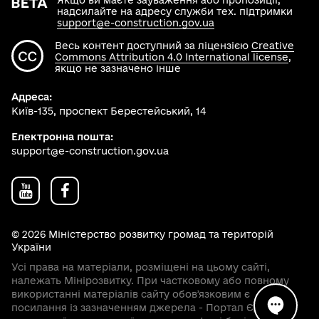
Якщо ви маєте зауваження або пропозиції,
надсилайте на адресу служби тех. підтримки
support@e-construction.gov.ua
Весь контент доступний за ліцензією
Creative
Commons Attribution 4.0 International license
,
якщо не зазначено інше
Адреса:
Київ-135, проспект Берестейський, 14
Електронна пошта:
support@e-construction.gov.ua
© 2026 Міністерство розвитку громад та територій
України
Усі права на матеріали, розміщені на цьому сайті,
належать Мінірозвитку. При частковому або повному
використанні матеріалів сайту обовʼязковим є
посилання із зазначенням джерела - Портал Єдиної