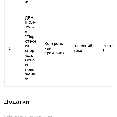
я"
ДБН
В.2.4-
3:202
5
"Гідр
отехн
Контроль
ічні
Основний
01.01.20
2
ний
спор
текст
8
примірник
уди.
Осно
вні
поло
женн
я"
Додатки
Інформацію не зазначено