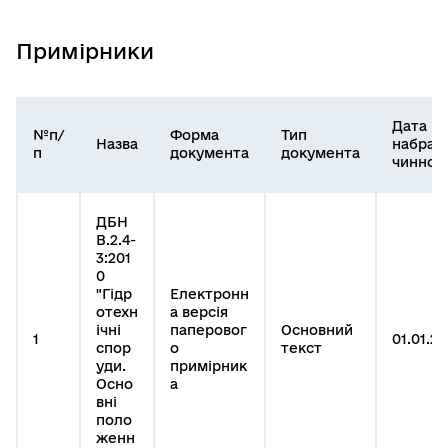
Примірники
Дата
№п/
Форма
Тип
Назва
набран
п
документа
документа
чинност
ДБН
В.2.4-
3:201
0
"Гідр
Електронн
отехн
а версія
ічні
паперовог
Основний
1
01.01.20
спор
о
текст
уди.
примірник
Осно
а
вні
поло
женн