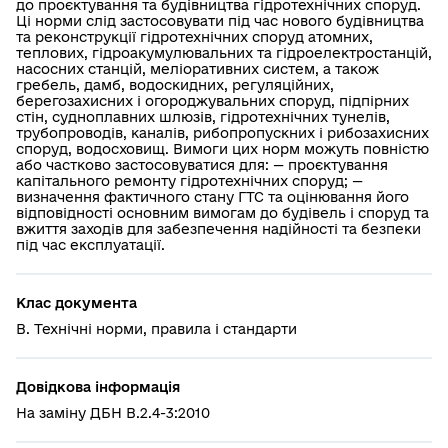
до проєктування та будівництва гідротехнічних споруд.
Ці норми слід застосовувати під час нового будівництва
та реконструкції гідротехнічних споруд атомних,
теплових, гідроакумулювальних та гідроелектростанцій,
насосних станцій, меліоративних систем, а також
гребель, дамб, водоскидних, регуляційних,
берегозахисних і огороджувальних споруд, підпірних
стін, судноплавних шлюзів, гідротехнічних тунелів,
трубопроводів, каналів, рибопропускних і рибозахисних
споруд, водосховищ. Вимоги цих норм можуть повністю
або частково застосовуватися для: — проєктування
капітального ремонту гідротехнічних споруд; —
визначення фактичного стану ГТС та оцінювання його
відповідності основним вимогам до будівель і споруд та
вжиття заходів для забезпечення надійності та безпеки
під час експлуатації.
Клас документа
В. Технічні норми, правила і стандарти
Довідкова інформація
На заміну ДБН В.2.4-3:2010