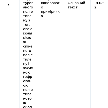
туров
паперовог
Основний
01.07.20
1
аного
о
текст
2
поліе
примірник
тиле
а
ну з
тепл
овою
ізоля
цією
зі
спіне
ного
поліе
тиле
ну і
захис
ною
гофр
ован
ою
поліе
тиле
ново
ю
обол