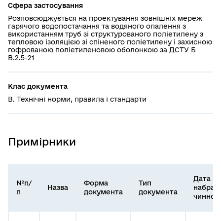
Сфера застосування
Розповсюджується на проектування зовнішніх мереж
гарячого водопостачання та водяного опалення з
використанням труб зі структурованого поліетилену з
тепловою ізоляцією зі спіненого поліетилену і захисною
гофрованою поліетиленовою оболонкою за ДСТУ Б
В.2.5-21
Клас документа
В. Технічні норми, правила і стандарти
Примірники
Дата
№п/
Форма
Тип
Назва
набран
п
документа
документа
чинност