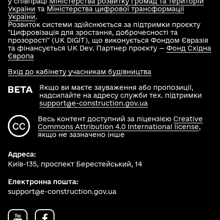
у співпраці
Міністерства розвитку громад та територій
України
та
Міністерства цифрової трансформації
України
.
Розвиток системи здійснюється за підтримки проєкту
"Цифровізація для зростання, доброчесності та
прозорості" (UK DIGIT), що виконується Фондом Євразія
та фінансується UK Dev. Партнер проєкту —
Фонд Східна
Європа
Вхід до кабінету учасникам будівництва
Якщо ви маєте зауваження або пропозиції,
надсилайте на адресу служби тех. підтримки
support@e-construction.gov.ua
Весь контент доступний за ліцензією
Creative
Commons Attribution 4.0 International license
,
якщо не зазначено інше
Адреса:
Київ-135, проспект Берестейський, 14
Електронна пошта:
support@e-construction.gov.ua