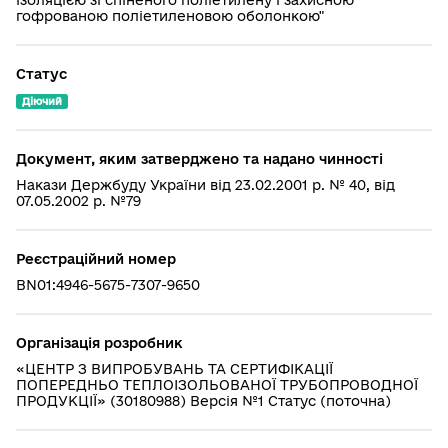
ізоляцією зі спіненого поліетилену і захисною
гофрованою поліетиленовою оболонкою"
Статус
Діючий
Документ, яким затверджено та надано чинності
Накази Держбуду України від 23.02.2001 р. № 40, від
07.05.2002 р. №79
Реєстраційний номер
BN01:4946-5675-7307-9650
Організація розробник
«ЦЕНТР З ВИПРОБУВАНЬ ТА СЕРТИФІКАЦІЇ
ПОПЕРЕДНЬО ТЕПЛОІЗО­ЛЬОВАНОЇ ТРУБОПРОВОДНОЇ
ПРОДУКЦІЇ» (30180988) Версія №1 Статус (поточна)