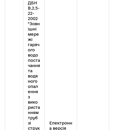
ДБН
В.2.5-
22-
2002
"Зовн
ішні
мере
жі
гаряч
ого
водо
поста
чання
та
водя
ного
опал
ення
з
вико
риста
нням
труб
зі
Електронн
струк
а версія