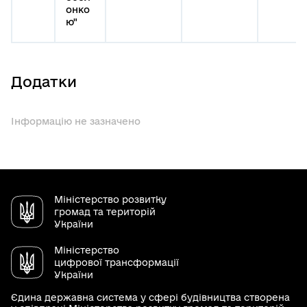
онко
ю"
Додатки
Інформацію не зазначено
Міністерство розвитку
громад та територій
України
Міністерство
цифрової трансформації
України
Єдина державна система у сфері будівництва створена