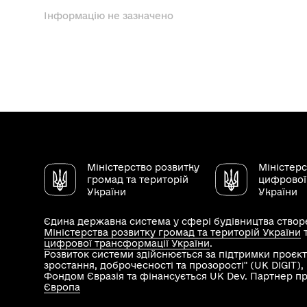
Інформацію не зазначено
Міністерство розвитку
Міністер
громад та територій
цифрової
України
України
Єдина державна система у сфері будівництва створе
Міністерства розвитку громад та територій України
цифрової трансформації України
.
Розвиток системи здійснюється за підтримки проєкт
зростання, доброчесності та прозорості" (UK DIGIT)
Фондом Євразія та фінансується UK Dev. Партнер п
Європа