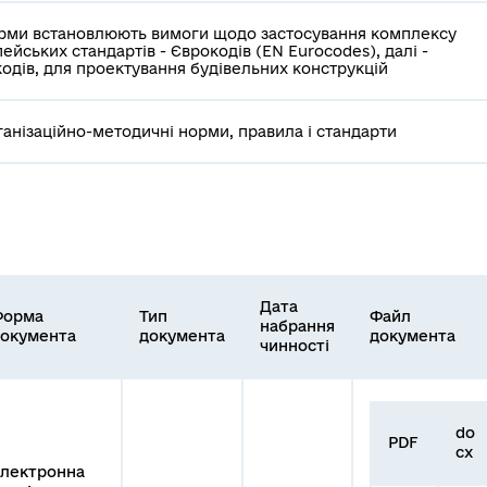
рми встановлюють вимоги щодо застосування комплексу
ейських стандартів - Єврокодів (EN Eurocodes), далі -
одів, для проектування будівельних конструкцій
ганізаційно-методичні норми, правила і стандарти
Дата
Форма
Тип
Файл
набрання
окумента
документа
документа
чинності
do
PDF
cx
лектронна