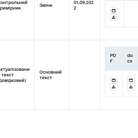
онтрольний
01.09.202
Зміни
римірник
2
PD
do
F
cx
ктуалізовани
Основний
 текст
текст
довідковий)