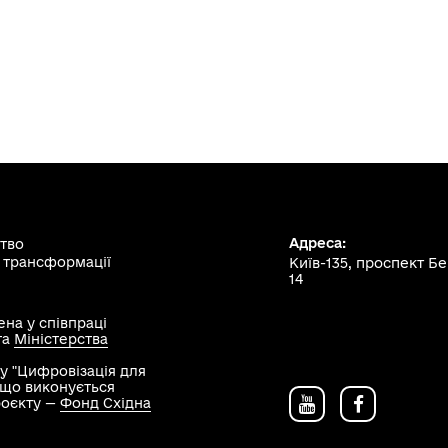
Адреса:
ство
 трансформації
Київ-135, проспект Б
14
на у співпраці
та
Міністерства
у "Цифровізація для
, що виконується
роєкту —
Фонд Східна