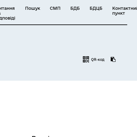
итання
Пошук
СМП
БДБ
БДЦБ
Контактни
а
пункт
ідповіді
QR-код