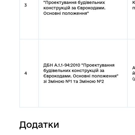
"Проектування будівельних
К
3
конструкцій за Єврокодами.
п
Основні положення"
ДБН А.1.1-94:2010 "Проектування
А
будівельних конструкцій за
4
й
Єврокодами. Основні положення"
(
зі Зміною №1 та Зміною №2
Додатки