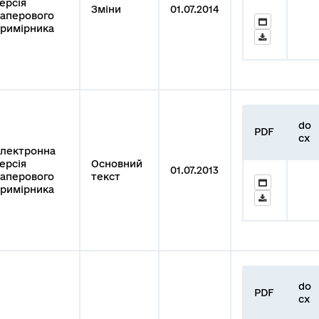
ерсія
Зміни
01.07.2014
аперового
римірника
do
PDF
cx
лектронна
ерсія
Основний
01.07.2013
аперового
текст
римірника
do
PDF
cx