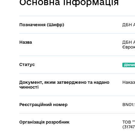
Основна інформація
Позначення (Шифр)
ДБН А
Назва
ДБН А
Єврок
Статус
Діючи
Документ, яким затверджено та надано
Наказ
чинності
Реєстраційний номер
BN01:
Організація розробник
ТОВ 
(3174