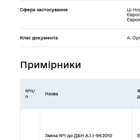
Сфера застосування
Ці Но
Європ
Єврок
Клас документа
А. Ор
Примірники
№п/
Назва
п
д
Зміна №1 до ДБН А.1.1-94:2010
Е