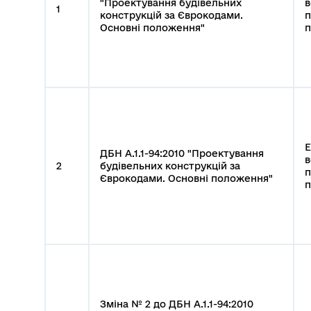
"Проектування будівельних
в
1
конструкцій за Єврокодами.
п
Основні положення"
п
Е
ДБН А.1.1-94:2010 "Проектування
в
2
будівельних конструкцій за
п
Єврокодами. Основні положення"
п
Зміна № 2 до ДБН А.1.1-94:2010