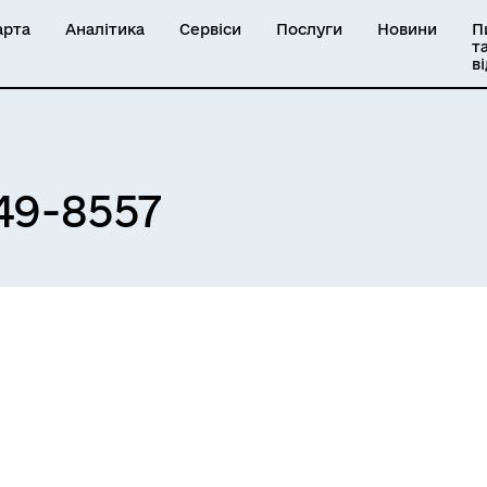
арта
Аналітика
Сервіси
Послуги
Новини
П
т
в
49-8557