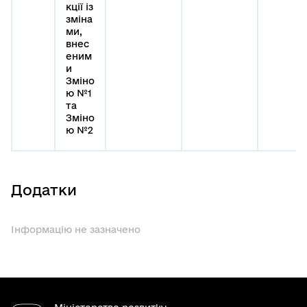
кції із
зміна
ми,
внес
еним
и
Зміно
ю №1
та
Зміно
ю №2
Додатки
Інформацію не зазначено