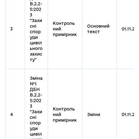
В.2.2-
5:202
3
"Захи
Контроль
сні
Основний
3
ний
01.11.20
спор
текст
примірник
уди
цивіл
ьного
захис
ту"
Зміна
№1
ДБН
В.2.2-
5:202
3
Контроль
"Захи
4
ний
Зміни
01.11.20
сні
примірник
спор
уди
цивіл