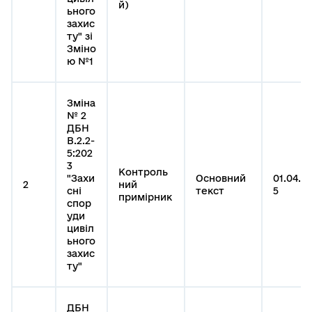
й)
ьного
захис
ту" зі
Зміно
ю №1
Зміна
№ 2
ДБН
В.2.2-
5:202
3
Контроль
"Захи
Основний
01.04.2
2
ний
сні
текст
5
примірник
спор
уди
цивіл
ьного
захис
ту"
ДБН