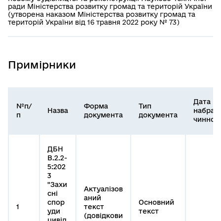
ради Міністерства розвитку громад та територій України
(утворена наказом Міністерства розвитку громад та
територій України від 16 травня 2022 року № 73)
Примірники
Дата
№п/
Форма
Тип
Назва
набран
п
документа
документа
чинност
ДБН
В.2.2-
5:202
3
"Захи
Актуалізов
сні
аний
спор
Основний
1
текст
уди
текст
(довідкови
цивіл