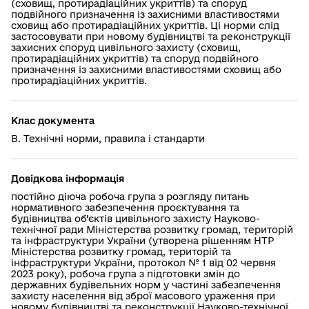
(сховищ, протирадіаційних укриттів) та споруд
подвійного призначення із захисними властивостями
сховищ або протирадіаційних укриттів. Ці норми слід
застосовувати при новому будівництві та реконструкції
захисних споруд цивільного захисту (сховищ,
протирадіаційних укриттів) та споруд подвійного
призначення із захисними властивостями сховищ або
протирадіаційних укриттів.
Клас документа
В. Технічні норми, правила і стандарти
Довідкова інформація
постійно діюча робоча група з розгляду питань
нормативного забезпечення проєктування та
будівництва об’єктів цивільного захисту Науково-
технічної ради Міністерства розвитку громад, територій
та інфраструктури України (утворена рішенням НТР
Міністерства розвитку громад, територій та
інфраструктури України, протокол № 1 від 02 червня
2023 року), робоча група з підготовки змін до
державних будівельних норм у частині забезпечення
захисту населення від зброї масового ураження при
новому будівництві та реконструкції Науково-технічної