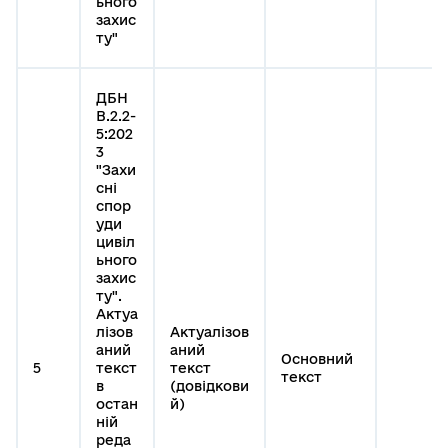
ьного
захис
ту"
ДБН
В.2.2-
5:202
3
"Захи
сні
спор
уди
цивіл
ьного
захис
ту".
Актуа
лізов
Актуалізов
аний
аний
Основний
5
текст
текст
текст
в
(довідкови
остан
й)
ній
реда