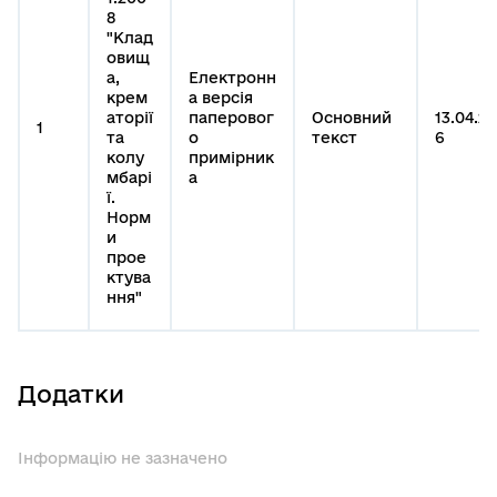
8
"Клад
овищ
а,
Електронн
крем
а версія
аторії
паперовог
Основний
13.04.2
1
та
о
текст
6
колу
примірник
мбарі
а
ї.
Норм
и
прое
ктува
ння"
Додатки
Інформацію не зазначено