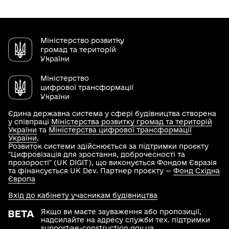
Міністерство розвитку
громад та територій
України
Міністерство
цифрової трансформації
України
Єдина державна система у сфері будівництва створена
у співпраці
Міністерства розвитку громад та територій
України
та
Міністерства цифрової трансформації
України
.
Розвиток системи здійснюється за підтримки проєкту
"Цифровізація для зростання, доброчесності та
прозорості" (UK DIGIT), що виконується Фондом Євразія
та фінансується UK Dev. Партнер проєкту —
Фонд Східна
Європа
Вхід до кабінету учасникам будівництва
Якщо ви маєте зауваження або пропозиції,
надсилайте на адресу служби тех. підтримки
support@e-construction.gov.ua