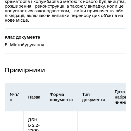
крематоріїв і колумбаріїв з метою їх нового будівництва,
розширення і реконструкції, а також у випадку, коли це
допускається законодавством, - зміни призначення або
ліквідації, включаючи випадки переносу цих об’єктів на
нове місце.
Клас документа
Б. Містобудування
Примірники
Дата
№п/
Форма
Тип
Назва
набран
п
документа
документа
чинност
ДБН
Б 2.2-
1:200