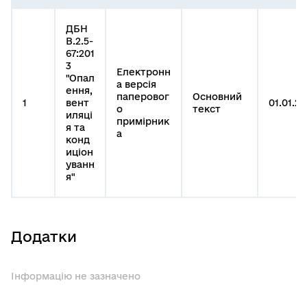
ДБН
В.2.5-
67:201
3
Електронн
"Опал
а версія
ення,
паперовог
Основний
1
вент
01.01.20
о
текст
иляці
примірник
я та
а
конд
иціон
уванн
я"
Додатки
Інформацію не зазначено