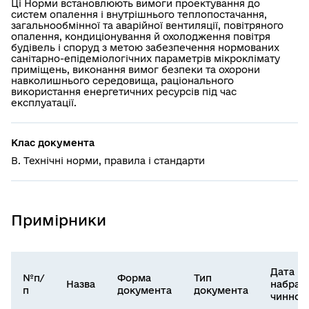
Ці Норми встановлюють вимоги проектування до
систем опалення і внутрішнього теплопостачання,
загальнообмінної та аварійної вентиляції, повітряного
опалення, кондиціонування й охолодження повітря
будівель і споруд з метою забезпечення нормованих
санітарно-епідеміологічних параметрів мікроклімату
приміщень, виконання вимог безпеки та охорони
навколишнього середовища, раціонального
використання енергетичних ресурсів під час
експлуатації.
Клас документа
В. Технічні норми, правила і стандарти
Примірники
Дата
№п/
Форма
Тип
Назва
набран
п
документа
документа
чинност