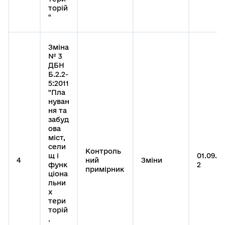
торій
"
Зміна
№ 3
ДБН
Б.2.2-
5:2011
"Пла
нуван
ня та
забуд
ова
міст,
сели
Контроль
щ і
01.09.2
4
ний
Зміни
функ
2
примірник
ціона
льни
х
тери
торій
.