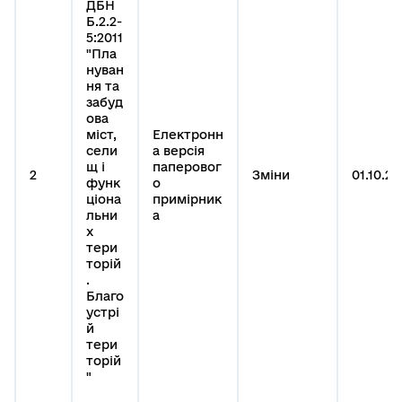
ДБН
Б.2.2-
5:2011
"Пла
нуван
ня та
забуд
ова
міст,
Електронн
сели
а версія
щ і
паперовог
2
Зміни
01.10.20
функ
о
ціона
примірник
льни
а
х
тери
торій
.
Благо
устрі
й
тери
торій
"