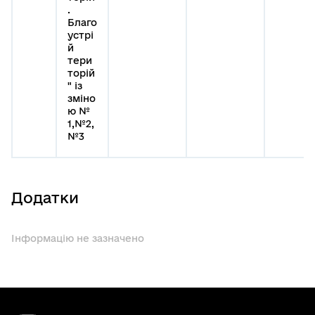
.
Благо
устрі
й
тери
торій
" із
зміно
ю №
1,№2,
№3
Додатки
Інформацію не зазначено