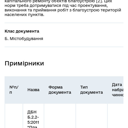
капітального ремонту об'єктів благоустрою [2]. Цих
норм треба дотримуватися під час проектування,
виконання та приймання робіт з благоустрою територій
населених пунктів.
Клас документа
Б. Містобудування
Примірники
Дата
№п/
Форма
Тип
Назва
набран
п
документа
документа
чинност
ДБН
Б.2.2-
5:2011
"Пла