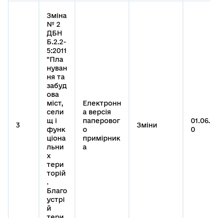
Зміна
№ 2
ДБН
Б.2.2-
5:2011
"Пла
нуван
ня та
забуд
ова
міст,
Електронн
сели
а версія
щ і
паперовог
01.06.2
3
Зміни
функ
о
0
ціона
примірник
льни
а
х
тери
торій
.
Благо
устрі
й
тери