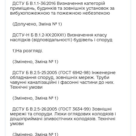
ДСТУ Б В.1.1-36:2016 Визначення категорій
приміщень, будинків та зовнішніх установок за
вибухопожежною та пожежною небезпекою
(Долучено, Зміна № 1)
ДСТУ-Н Б В.1.2-ХХ:20ХХ1) Визначення класу
наслідків (відповідальності) будівель і споруд
1)На розгляді.
(Змінено, Зміна № 1)
ДСТУ Б В.2.5-25:2005 (ГОСТ 6942-98) Інженерне
обладнання споруд, зовнішніх мереж. Труби
чавунні каналізаційні і фасонні частини до них.
Технічні умови
(Змінено, Зміна № 1)
ДСТУ Б В.2.5-26:2005 (ГОСТ 3634-99) Зовнішні
мережі та споруди. Люки оглядових колодязів і
дощоприймачі зливостічних колодязів. Технічні
умови
(Змінено, Зміна № 1)