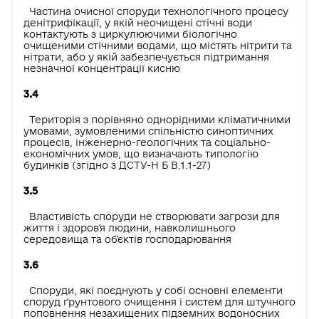
Частина очисної споруди технологічного процесу
денітрифікації, у якій неочищені стічні води
контактують з циркулюючими біологічно
очищеними стічними водами, що містять нітрити та
нітрати, або у якій забезпечується підтримання
незначної концентрації кисню
3.4
Територія з порівняно однорідними кліматичними
умовами, зумовленими спільністю синоптичних
процесів, інженерно-геологічних та соціально-
економічних умов, що визначають типологію
будинків (згідно з ДСТУ-Н Б В.1.1-27)
3.5
Властивість споруди не створювати загрози для
життя і здоров'я людини, навколишнього
середовища та об'єктів господарювання
3.6
Споруди, які поєднують у собі основні елементи
споруд ґрунтового очищення і систем для штучного
поповнення незахищених підземних водоносних