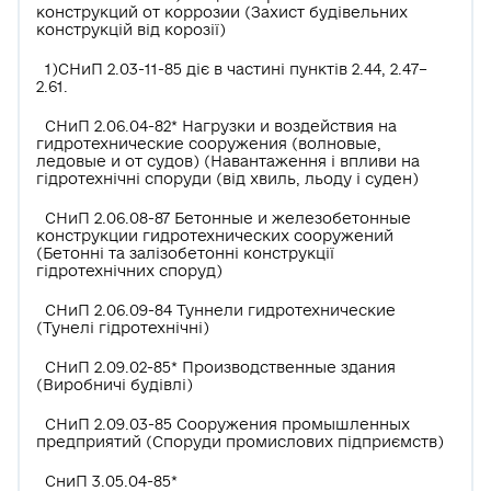
конструкций от коррозии (Захист будівельних
конструкцій від корозії)
1)СНиП 2.03-11-85 діє в частині пунктів 2.44, 2.47–
2.61.
СНиП 2.06.04-82* Нагрузки и воздействия на
гидротехнические сооружения (волновые,
ледовые и от судов) (Навантаження і впливи на
гідротехнічні споруди (від хвиль, льоду і суден)
СНиП 2.06.08-87 Бетонные и железобетонные
конструкции гидротехнических сооружений
(Бетонні та залізобетонні конструкції
гідротехнічних споруд)
СНиП 2.06.09-84 Туннели гидротехнические
(Тунелі гідротехнічні)
СНиП 2.09.02-85* Производственные здания
(Виробничі будівлі)
СНиП 2.09.03-85 Сооружения промышленных
предприятий (Споруди промислових підприємств)
СниП 3.05.04-85*