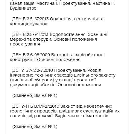
каналізація. Частина І. Проектування. Частина II.
Будівництво
ДБН В.2.5-67:2013 Опалення, вентиляція та
кондиціонування
ДБН В.2.5-74:2013 Водопостачання. Зовнішні
мережі та споруди. Основні положення
проектування
ДБН В.2.6-98:2009 Бетонні та залізобетонні
конструкції. Основні положення
ДСТУ Б А.2.2-7:2010 Проектування. Розділ
інженерно-технічних заходів цивільного захисту
(цивільної оборони) у складі проектної
документації об'єктів. Основні положення
(Змінено, Зміна № 1)
ДСТУ-Н Б В.1.1-27:2010 Захист від небезпечних
геологічних процесів, шкідливих експлуатаційних
впливів, від пожежі. Будівельна кліматологія
(Змінено, Зміна № 1)