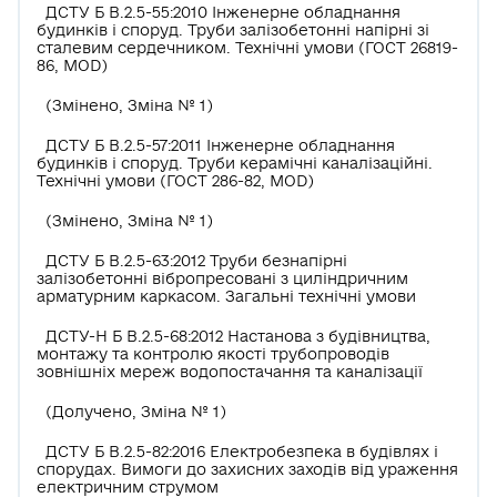
ДСТУ Б В.2.5-55:2010 Інженерне обладнання
будинків і споруд. Труби залізобетонні напірні зі
сталевим сердечником. Технічні умови (ГОСТ 26819-
86, MOD)
(Змінено, Зміна № 1)
ДСТУ Б В.2.5-57:2011 Інженерне обладнання
будинків і споруд. Труби керамічні каналізаційні.
Технічні умови (ГОСТ 286-82, MOD)
(Змінено, Зміна № 1)
ДСТУ Б В.2.5-63:2012 Труби безнапірні
залізобетонні вібропресовані з циліндричним
арматурним каркасом. Загальні технічні умови
ДСТУ-Н Б В.2.5-68:2012 Настанова з будівництва,
монтажу та контролю якості трубопроводів
зовнішніх мереж водопостачання та каналізації
(Долучено, Зміна № 1)
ДСТУ Б В.2.5-82:2016 Електробезпека в будівлях і
спорудах. Вимоги до захисних заходів від ураження
електричним струмом