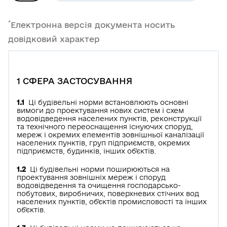
*
Електронна версія документа носить
довідковий характер
1 СФЕРА ЗАСТОСУВАННЯ
1.1
Ці будівельні норми встановлюють основні
вимоги до проектування нових систем і схем
водовідведення населених пунктів, реконструкції
та технічного переоснащення існуючих споруд,
мереж і окремих елементів зовнішньої каналізації
населених пунктів, груп підприємств, окремих
підприємств, будинків, інших об'єктів.
1.2
Ці будівельні норми поширюються на
проектування зовнішніх мереж і споруд
водовідведення та очищення господарсько-
побутових, виробничих, поверхневих стічних вод
населених пунктів, об'єктів промисловості та інших
об'єктів.