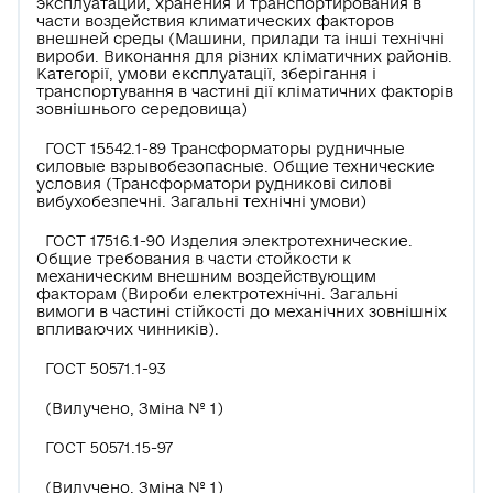
эксплуатации, хранения и транспортирования в
части воздействия климатических факторов
внешней среды (Машини, прилади та інші технічні
вироби. Виконання для різних кліматичних районів.
Категорії, умови експлуатації, зберігання і
транспортування в частині дії кліматичних факторів
зовнішнього середовища)
ГОСТ 15542.1-89 Трансформаторы рудничные
силовые взрывобезопасные. Общие технические
условия (Трансформатори рудникові силові
вибухобезпечні. Загальні технічні умови)
ГОСТ 17516.1-90 Изделия электротехнические.
Общие требования в части стойкости к
механическим внешним воздействующим
факторам (Вироби електротехнічні. Загальні
вимоги в частині стійкості до механічних зовнішніх
впливаючих чинників).
ГОСТ 50571.1-93
(Вилучено, Зміна № 1)
ГОСТ 50571.15-97
(Вилучено, Зміна № 1)