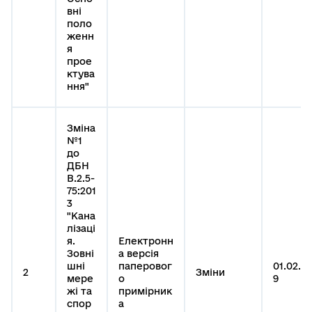
вні
поло
женн
я
прое
ктува
ння"
Зміна
№1
до
ДБН
В.2.5-
75:201
3
"Кана
лізаці
я.
Електронн
Зовні
а версія
шні
паперовог
01.02.20
2
Зміни
мере
о
9
жі та
примірник
спор
а