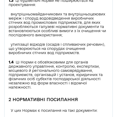
1.3
Ці будівельні норми не поширюються на
проектування:
внутрішньомайданчикових та внутрішньоцехових
мереж і споруд водовідведення виробничих
стічних вод промислових підприємств, для яких
розробляються галузеві нормативні документи та
встановлюються особливі вимоги з їх очищення чи
послідовного використання;
утилізації відходів (осадів і спливаючих речовин),
що утворюються на спорудах очищення
виробничих стічних вод підприємств.
1.4
Ці Норми є обов'язковими для органів
державного управління, контролю, експертизи,
місцевого й регіонального самоврядування,
підприємств, організацій і установ, юридичних та
фізичних осіб суб'єктів господарської діяльності
незалежно від форм власності і відомчої
належності.
2 НОРМАТИВНІ ПОСИЛАННЯ
У цих Нормах є посилання на такі документи: