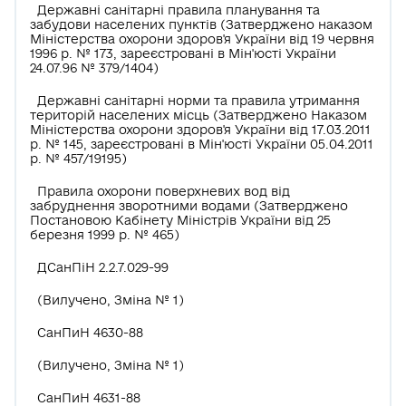
Державні санітарні правила планування та
забудови населених пунктів (Затверджено наказом
Міністерства охорони здоров'я України від 19 червня
1996 р. № 173, зареєстровані в Мін'юсті України
24.07.96 № 379/1404)
Державні санітарні норми та правила утримання
територій населених місць (Затверджено Наказом
Міністерства охорони здоров'я України від 17.03.2011
р. № 145, зареєстровані в Мін'юсті України 05.04.2011
р. № 457/19195)
Правила охорони поверхневих вод від
забруднення зворотними водами (Затверджено
Постановою Кабінету Міністрів України від 25
березня 1999 р. № 465)
ДСанПіН 2.2.7.029-99
(Вилучено, Зміна № 1)
СанПиН 4630-88
(Вилучено, Зміна № 1)
СанПиН 4631-88