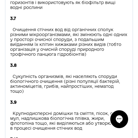
горизонтів і використовують як біофільтр вищі
водні рослини
3.7
Очищення стічних вод від органічних сполук
різними мікроорганізмами, які змінюють одні одних
у просторі очисної споруди, з подальшим
виїданням їх клітин хижаками різних видів (тобто
організація у очисній споруді природного
трофічного ланцюга гідробіонтів)
3.8
Сукупність организмів, які населяють споруди
біологічного очищення (різні популяції бактерій,
актиноміцетів, грибів, найпростіших, нематод
тощо)
3.9
Крупнодисперсні домішки та сміття, пісок, осади,
мул, надлишкова біологічна плівка, жири,
флотопіна тощо, які виділяються або утворюються
в процесі очищення стічних вод