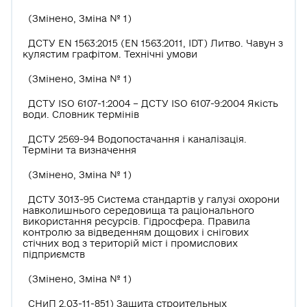
(Змінено, Зміна № 1)
ДСТУ EN 1563:2015 (EN 1563:2011, IDT) Литво. Чавун з
кулястим графітом. Технічні умови
(Змінено, Зміна № 1)
ДСТУ ISO 6107-1:2004 – ДСТУ ISO 6107-9:2004 Якість
води. Словник термінів
ДСТУ 2569-94 Водопостачання і каналізація.
Терміни та визначення
(Змінено, Зміна № 1)
ДСТУ 3013-95 Система стандартів у галузі охорони
навколишнього середовища та раціонального
використання ресурсів. Гідросфера. Правила
контролю за відведенням дощових і снігових
стічних вод з територій міст і промислових
підприємств
(Змінено, Зміна № 1)
СНиП 2.03-11-851) Защита строительных