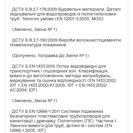
ДСТУ Б В.2.7-178:2009 Будівельні матеріали. Деталі
з'єднувальні для водопроводів із поліетиленових
труб. Технічні умови (EN 12201-3:2003, MOD)
(Змінено, Зміна № 1)
ДСТУ Б В.2.7-190:2009 Вироби волокнистоцементні.
Номенклатура показників
(Долучено, поправка до Зміни № 1)
ДСТУ Б EN 1433:2016 Лотки водовідвідні для
транспортних і пішохідних зон. Класифікація,
вимоги до виготовлення, методи випробувань,
маркування та оцінка відповідності (EN 1433:2002,
IDT + EN 1433:2002/А1:2005, IDT + EN 1433:2002/
АС:2004, IDT)
(Змінено, Зміна № 1)
ДСТУ Б EN 12666-1:2011 Системи підземних
безнапірних пластмасових трубопроводів для
каналізації і дренажу. Поліетилен (ПЕ). Частина 1.
Технічні вимоги для труб, фітингів і систем (EN
12666-1:2005, IDT)