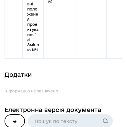
й)
вні
поло
женн
я
прое
ктува
ння"
зі
Зміно
ю №1
Додатки
Інформацію не зазначено
Електронна версія документа