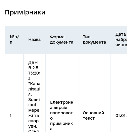
Примірники
Дата
№п/
Форма
Тип
Назва
набран
п
документа
документа
чинност
ДБН
В.2.5-
75:201
3
"Кана
лізаці
я.
Зовні
Електронн
шні
а версія
мере
паперовог
Основний
1
жі та
01.01.20
о
текст
спор
примірник
уди.
а
Осно