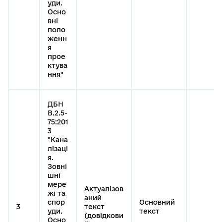
уди.
Осно
вні
поло
женн
я
прое
ктува
ння"
ДБН
В.2.5-
75:201
3
"Кана
лізаці
я.
Зовні
шні
мере
Актуалізов
жі та
аний
спор
Основний
3
текст
уди.
текст
(довідкови
Осно