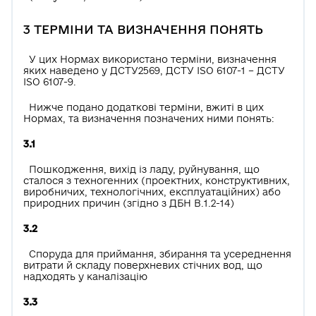
3 ТЕРМІНИ ТА ВИЗНАЧЕННЯ ПОНЯТЬ
У цих Нормах використано терміни, визначення
яких наведено у ДСТУ2569, ДСТУ ISO 6107-1 – ДСТУ
ISO 6107-9.
Нижче подано додаткові терміни, вжиті в цих
Нормах, та визначення позначених ними понять:
3.1
Пошкодження, вихід із ладу, руйнування, що
сталося з техногенних (проектних, конструктивних,
виробничих, технологічних, експлуатаційних) або
природних причин (згідно з ДБН В.1.2-14)
3.2
Споруда для приймання, збирання та усереднення
витрати й складу поверхневих стічних вод, що
надходять у каналізацію
3.3