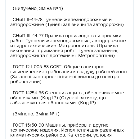
(Вилучено, Зміна № 1)
СНиП ІІ-44-78 Туннели железнодорожные и
автодорожные (Тунелі залізничні та автодорожні)
СНиП ІІІ-44-77 Правила производства и приемки
работ. Туннели железнодорожные, автодорожные
и гидротехнические. Метрополитены (Правила
виконання і приймання робіт. Тунелі залізничні,
автодорожні та гідротехнічні. Метрополітени)
ГОСТ 12.1.005-88 ССБТ. Общие санитарно-
гигиенические требования к воздуху рабочей зоны
(Загальні санітарно-гігієнічні вимоги до повітря
робочої зони)
ГОСТ 14254-96 Степени защиты, обеспечиваемые
оболочками. (Код IP) (Ступені захисту, що
забезпечуються оболонками. (Код IP)
(Змінено, Зміна № 1)
ГОСТ 15150-90 Машины, приборы и другие
технические изделия. Исполнения для различных
климатических районов. Категории, условия