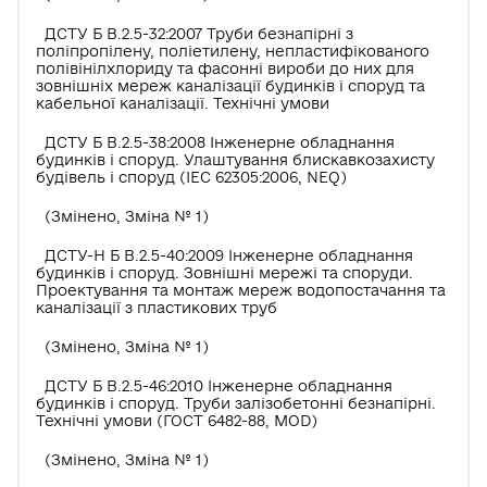
ДСТУ Б В.2.5-32:2007 Труби безнапірні з
поліпропілену, поліетилену, непластифікованого
полівінілхлориду та фасонні вироби до них для
зовнішніх мереж каналізації будинків і споруд та
кабельної каналізації. Технічні умови
ДСТУ Б В.2.5-38:2008 Інженерне обладнання
будинків і споруд. Улаштування блискавкозахисту
будівель і споруд (ІЕС 62305:2006, NEQ)
(Змінено, Зміна № 1)
ДСТУ-Н Б В.2.5-40:2009 Інженерне обладнання
будинків і споруд. Зовнішні мережі та споруди.
Проектування та монтаж мереж водопостачання та
каналізації з пластикових труб
(Змінено, Зміна № 1)
ДСТУ Б В.2.5-46:2010 Інженерне обладнання
будинків і споруд. Труби залізобетонні безнапірні.
Технічні умови (ГОСТ 6482-88, MOD)
(Змінено, Зміна № 1)