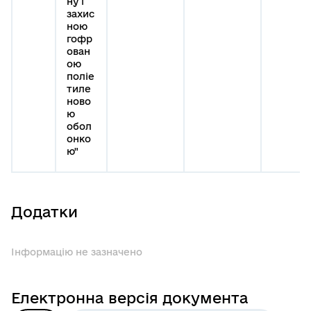
ну і
захис
ною
гофр
ован
ою
поліе
тиле
ново
ю
обол
онко
ю"
Додатки
Інформацію не зазначено
Електронна версія документа