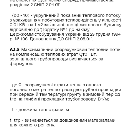
на опалення суспільних споруд, приймається за
розділом 2 СНіП 2.04.07.
(q0 - 10) - укрупнений пока зник теплового потоку
з урахуванням побутових тепловиділень у кількості
0,01 КВт на 1 м2 загальної площі житлового будинку
відповідно до "Додатку № 1 до наказу
Держкоммістобудування України від 29 грудня 1994
р. № 106. Доповнення ДО СНіП 2.08.01".-
А.1.5
Максимальний розрахунковий тепловий потік
на компенсацію теплових втрат Qт0 , Вт,
зовнішнього трубопроводу визначається за
формулою
де Ω- розрахункові втрати тепла з одного
погонного метра теплотраси двотрубної прокладки
при середній температурі грунту в зимовий період
tгр на глибині прокладки трубопроводу, Вт/м;
L - довжина теплотраси, м.
1
tгр - визначається за довідковими матеріалами
для кожного регіону.