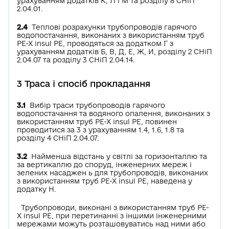
урахуванням додатків К, Л і М та розділу 8 СНіП
2.04.01.
2.4
Теплові розрахунки трубопроводів гарячого
водопостачання, виконаних з використанням труб
РЕ-Х insul РЕ, проводяться за додатком Г з
урахуванням додатків Б, В, Д, Е, Ж, И, розділу 2 СНіП
2.04.07 та розділу 3 СНіП 2.04.14.
3 Траса і спосіб прокладання
3.1
Вибір траси трубопроводів гарячого
водопостачання та водяного опалення, виконаних з
використанням труб РЕ-Х insul РЕ, повинен
проводитися за 3 з урахуванням 1.4, 1.6, 1.8 та
розділу 4 СНіП 2.04.07.
3.2
Найменша відстань у світлі за горизонталлю та
за вертикаллю до споруд, інженерних мереж і
зелених насаджен ь для трубопроводів, виконаних
з використанням труб РЕ-Х insul РЕ, наведена у
додатку Н.
Трубопроводи, виконані з використанням труб РЕ-
Х insul РЕ, при перетинанні з іншими інженерними
мережами можуть розташовуватись над ними або