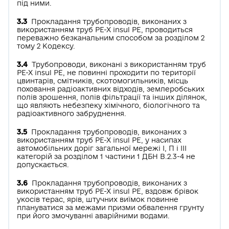
під ними.
3.3
Прокладання трубопроводів, виконаних з
використанням труб РЕ-Х insul РЕ, проводиться
переважно безканальним способом за розділом 2
тому 2 Кодексу.
3.4
Трубопроводи, виконані з використанням труб
РЕ-Х insul РЕ, не повинні проходити по території
цвинтарів, смітників, скотомогильників, місць
поховання радіоактивних відходів, землеробських
полів зрошення, полів фільтрації та інших ділянок,
що являють небезпеку хімічного, біологічного та
радіоактивного забруднення.
3.5
Прокладання трубопроводів, виконаних з
використанням труб РЕ-Х insul РЕ, у насипах
автомобільних доріг загальної мережі І, П і ІІІ
категорій за розділом 1 частини 1 ДБН В.2.3-4 не
допускається.
3.6
Прокладання трубопроводів, виконаних з
використанням труб РЕ-Х insul РЕ, вздовж брівок
укосів терас, ярів, штучних виїмок повинне
плануватися за межами призми обвалення грунту
при його змочуванні аварійними водами.