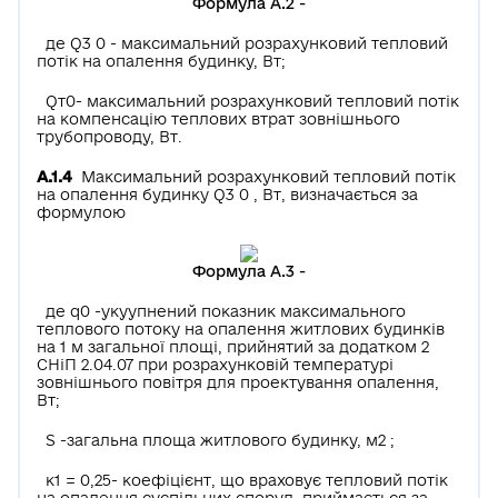
Формула А.2 -
де Q3 0 - максимальний розрахунковий тепловий
потік на опалення будинку, Вт;
Qт0- максимальний розрахунковий тепловий потік
на компенсацію теплових втрат зовнішнього
трубопроводу, Вт.
А.1.4
Максимальний розрахунковий тепловий потік
на опалення будинку Q3 0 , Вт, визначається за
формулою
Формула А.3 -
де q0 -укуупнений показник максимального
теплового потоку на опалення житлових будинків
на 1 м загальної площі, прийнятий за додатком 2
СНіП 2.04.07 при розрахунковій температурі
зовнішнього повітря для проектування опалення,
Вт;
S -загальна площа житлового будинку, м2 ;
к1 = 0,25- коефіцієнт, що враховує тепловий потік