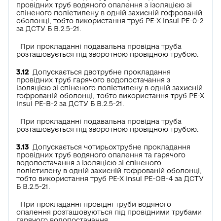
провідних труб водяного опалення з ізоляцією зі
спіненого поліетилену в одній захисній гофрованій
оболонці, тобто використання труб РЕ-Х insul РЕ-0-2
за ДСТУ Б В.2.5-21.
При прокладанні подавальна провідна труба
розташовується під зворотною провідною трубою.
3.12
Допускається двотрубне прокладання
провідних труб гарячого водопостачання з
ізоляцією зі спіненого поліетилену в одній захисній
гофрованій оболонці, тобто використання труб РЕ-Х
insul РЕ-В-2 за ДСТУ Б В.2.5-21.
При прокладанні подавальна провідна труба
розташовується під зворотною провідною трубою.
3.13
Допускається чотирьохтрубне прокладання
провідних труб водяного опалення та гарячого
водопостачання з ізоляцією зі спіненого
поліетилену в одній захисній гофрованій оболонці,
тобто використання труб РЕ-Х insul РЕ-ОВ-4 за ДСТУ
Б В.2.5-21.
При прокладанні провідні труби водяного
опалення розташовуються під провідними трубами
гарячого водопостачання.