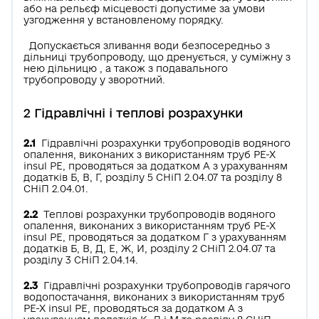
або на рельєф місцевості допустиме за умови
узгодження у встановленому порядку.
Допускається зливання води безпосередньо з
дільниці трубопроводу, що дренується, у суміжну з
нею дільницю , а також з подавального
трубопроводу у зворотний.
2 Гідравлічні і теплові розрахунки
2.1
Гідравлічні розрахунки трубопроводів водяного
опалення, виконаних з використанням труб РЕ-Х
insul РЕ, проводяться за додатком А з урахуванням
додатків Б, В, Г, розділу 5 СНіП 2.04.07 та розділу 8
СНіП 2.04.01.
2.2
Теплові розрахунки трубопроводів водяного
опалення, виконаних з використанням труб РЕ-Х
insul РЕ, проводяться за додатком Г з урахуванням
додатків Б, В, Д, Е, Ж, И, розділу 2 СНіП 2.04.07 та
розділу 3 СНіП 2.04.14.
2.3
Гідравлічні розрахунки трубопроводів гарячого
водопостачання, виконаних з використанням труб
РЕ-Х insul РЕ, проводяться за додатком А з