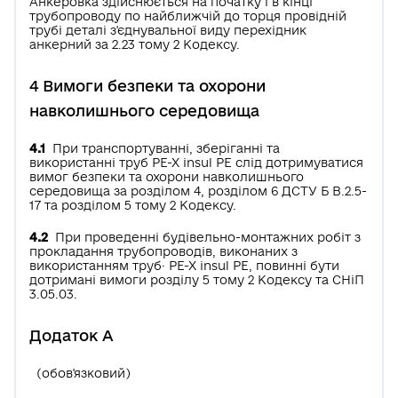
Анкеровка здійснюється на початку і в кінці
трубопроводу по найближчій до торця провідній
трубі деталі з'єднувальної виду перехідник
анкерний за 2.23 тому 2 Кодексу.
4 Вимоги безпеки та охорони
навколишнього середовища
4.1
При транспортуванні, зберіганні та
використанні труб РЕ-Х insul РЕ слід дотримуватися
вимог безпеки та охорони навколишнього
середовища за розділом 4, розділом 6 ДСТУ Б В.2.5-
17 та розділом 5 тому 2 Кодексу.
4.2
При проведенні будівельно-монтажних робіт з
прокладання трубопроводів, виконаних з
використанням труб· РЕ-Х insul РЕ, повинні бути
дотримані вимоги розділу 5 тому 2 Кодексу та СНіП
3.05.03.
Додаток А
(обов'язковий)