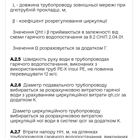
L - довжина трубопроводу зовнішньої мережі при
дrютрубній прокладці, м;
β - коефіцієнт розрегулювання циркуляції
Значення Qht і β приймаються в залежності від
схеми гарячого водопостачання за 8.2 СНіП 2.04.01.
Значення Ω розраховується за додатком Г.
А.2.5
Швидкість руху води в трубопроводах
гарячого водопостачання, виконаних з
використанням труб РЕ-Х insul РЕ, не повинна
перевищувати 12 м/с.
А.2.6
Діаметр подавального трубопроводу
вибирається за розрахунковою витратою гарячої
води з урахуванням циркуляційної витрати qh,сir за
додатком К.
Діаметр циркуляційного трубопроводу
вибирається за розрахунковою витратою
циркуляцій­ ної води в системі qсir за додатком К.
А.2.7
Втрати напору НН, м, на ділянках
трубопроводів гарячого водопостачання, виконаних