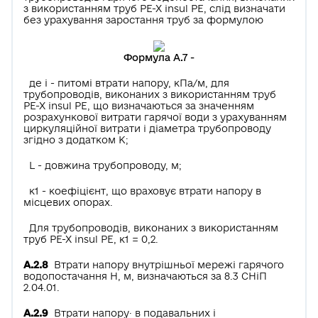
з використанням труб РЕ-Х insul РЕ, слід визначати
без урахування заростання труб за формулою
Формула А.7 -
де і - питомі втрати напору, кПа/м, для
трубопроводів, виконаних з використанням труб
РЕ-Х insul РЕ, що визначаються за значенням
розрахункової витрати гарячої води з урахуванням
циркуляційної витрати і діаметра трубопроводу
згідно з додатком К;
L - довжина трубопроводу, м;
к1 - коефіцієнт, що враховує втрати напору в
місцевих опорах.
Для трубопроводів, виконаних з використанням
труб РЕ-Х insul РЕ, к1 = 0,2.
А.2.8
Втрати напору внутрішньої мережі гарячого
водопостачання Н, м, визначаються за 8.3 СНіП
2.04.01.
А.2.9
Втрати напору· в подавальних і