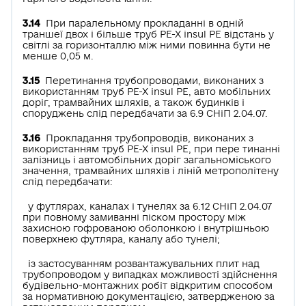
3.14
При паралельному прокладанні в одній
траншеї двох і більше труб РЕ-Х insul РЕ відстань у
світлі за горизонталлю між ними повинна бути не
менше 0,05 м.
3.15
Перетинання трубопроводами, виконаних з
використанням труб РЕ-Х insul РЕ, авто­ мобільних
доріг, трамвайних шляхів, а також будинків і
споруджень слід передбачати за 6.9 СНіП 2.04.07.
3.16
Прокладання трубопроводів, виконаних з
використанням труб РЕ-Х insul РЕ, при пере­ тинанні
залізниць і автомобільних доріг загальноміського
значення, трамвайних шляхів і ліній метрополітену
слід передбачати:
у футлярах, каналах і тунелях за 6.12 СНіП 2.04.07
при повному замиванні піском простору між
захисною гофрованою оболонкою і внутрішньою
поверхнею футляра, каналу або тунелі;
із застосуванням розвантажувальних плит над
трубопроводом у випадках можливості здійснення
будівельно-монтажних робіт відкритим способом
за нормативною документацією, затвердженою за