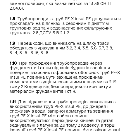
земної поверхні, яка визначається за 13.36 СНіП
2.04.07.
1.8
Трубопроводи із труб РЕ-Х insul РЕ допускається
прокладати на ділянках із сезонним підняттям
грунтових вод та у водонасичених фільтруючих
грунтах за 2.8 ДСТУ Б В.2.1-2.
1.9
Перешкоди, що виникають на шляху траси,
обходяться з урахуванням 3.2, 3.4, 3.5, 3.6, 3.7, 3.8,
3.14, 3.15 , 3.16, 3.18.
1.10
При проходженні трубопроводів через
фундаменти і стіни підвалів будинків зовнішня
поверхня захисних гофрованих оболонок труб РЕ-Х
insul РЕ повинна бути захищена прохідними
комплектами з ущільнювальними кільцями за 2.19
тому 2 Кодексу від безпосереднього контакту з
матеріалом фундаментів і стін.
1.11
Для підключення трубопроводів, виконаних з
використанням труб РЕ-Х insul РЕ, до джерел і
споживачів води, запірної арматури та з'єднання
труб РЕ-Х insul РЕ між собою повинні
використовуватися перехідники кінцеві та деталі
з'єднувальні з латуні за 2.9 тому 2 Кодексу, а торці
ізоляції труб РЕ-Х insul РЕ повинні бути заізольовані