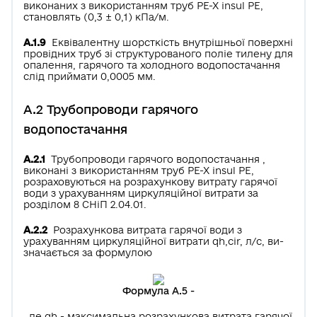
виконаних з використанням труб РЕ-Х insul РЕ,
становлять (0,3 ± 0,1) кПа/м.
А.1.9
Еквівалентну шорсткість внутрішньої поверхні
провідних труб зі структурованого поліе­ тилену для
опалення, гарячого та холодного водопостачання
слід приймати 0,0005 мм.
А.2 Трубопроводи гарячого
водопостачання
А.2.1
Трубопроводи гарячого водопостачання ,
виконані з використанням труб РЕ-Х insul РЕ,
розраховуються на розрахункову витрату гарячої
води з урахуванням циркуляційної витрати за
розділом 8 СНіП 2.04.01.
А.2.2
Розрахункова витрата гарячої води з
урахуванням циркуляційної витрати qh,сir, л/с, ви­
значається за формулою
Формула А.5 -
де qh - максимальна розрахункова витрата гарячої