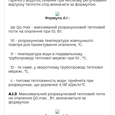
гарячого водопостачання при якісному регулюванні
відпуску теплоти слід визначати за формулою
Формула А.1 -
'де Qo.max - максиманий розрахунковий тепловий
потік на опалення при t0, Вт;
t0 - розрахункова температура зовнішнього
повітря для проектування опалення, °С;
t1 - температура води в подавальному
трубопроводі теплової мережі при t0 , °С;
t2 - те саме, у зворотному трубопроводі теплової
мережі, °С;
с - питома теплоємність води, прийнята при
розрахунках, що дорівнює 4,187 кДж/кг°С.
А.1.З
Максимальний розрахунковий тепловий потік
на опалення Q0.max , Вт, визначається за
формулою