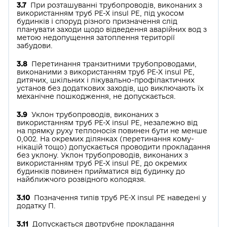
3.7
При розташуванні трубопроводів, виконаних з
використанням труб РЕ-Х insul РЕ, під укосом
будинків і споруд різного призначення слід
планувати заходи щодо відведення аварійних вод з
метою недопущення затоплення території
забудови.
3.8
Перетинання транзитними трубопроводами,
виконаними з використанням труб РЕ-Х insul РЕ,
дитячих, шкільних і лікувально-профілактичних
установ без додаткових заходів, що виключають їх
механічне пошкодження, не допускається.
3.9
Уклон трубопроводів, виконаних з
використанням труб РЕ-Х insul РЕ, незалежно від
на­ прямку руху теплоносія повинен бути не менше
0,002. На окремих ділянках (перетинання кому­
нікацій тощо) допускається проводити прокладання
без уклону. Уклон трубопроводів, виконаних з
використанням труб РЕ-Х insul РЕ, до окремих
будинків повинен прийматися від будинку до
найближчого розвідного колодязя.
3.10
Позначення типів труб РЕ-Х insul РЕ наведені у
додатку П.
3.11
Допускається двотрубне прокладання