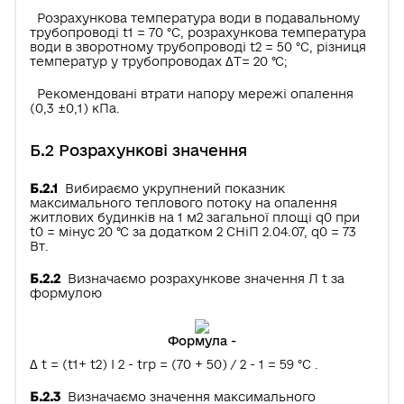
Розрахункова температура води в подавальному
трубопроводі t1 = 70 °С, розрахункова температура
води в зворотному трубопроводі t2 = 50 °С, різниця
температур у трубопроводах ΔТ= 20 °С;
Рекомендовані втрати напору мережі опалення
(0,3 ±0,1) кПа.
Б.2 Розрахункові значення
Б.2.1
Вибираємо укрупнений показник
максимального теплового потоку на опалення
житлових будинків на 1 м2 загальної площі q0 при
t0 = мінус 20 °С за додатком 2 СНіП 2.04.07, q0 = 73
Вт.
Б.2.2
Визначаємо розрахункове значення Л t за
формулою
Формула -
Δ t = (t1+ t2) І 2 - trp = (70 + 50) / 2 - 1 = 59 °С .
Б.2.3
Визначаємо значення максимального