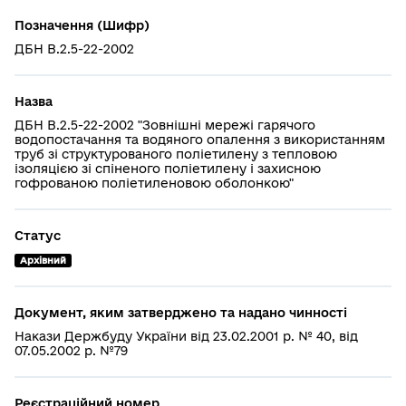
Позначення (Шифр)
ДБН В.2.5-22-2002
Назва
ДБН В.2.5-22-2002 "Зовнішні мережі гарячого
водопостачання та водяного опалення з використанням
труб зі структурованого поліетилену з тепловою
ізоляцією зі спіненого поліетилену і захисною
гофрованою поліетиленовою оболонкою"
Статус
Архівний
Документ, яким затверджено та надано чинності
Накази Держбуду України від 23.02.2001 р. № 40, від
07.05.2002 р. №79
Реєстраційний номер