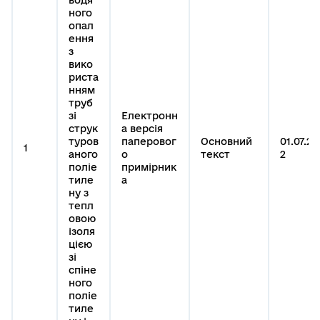
ного
опал
ення
з
вико
риста
нням
труб
зі
Електронн
струк
а версія
туров
паперовог
Основний
01.07.20
1
аного
о
текст
2
поліе
примірник
тиле
а
ну з
тепл
овою
ізоля
цією
зі
спіне
ного
поліе
тиле