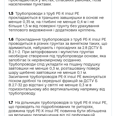
населеними пунктами.
1.5
Трубопроводи з труб РЕ-Х insul РЕ
прокладаються в траншею завширшки в основі не
менше 0,35 м, на глибині не менше 0,4 м і не
більше 1,5 м від поверхні грунту без урахування
теплового видовження і додаткових кріплень.
1.6
Прокладання трубопроводів з труб РЕ-Х insul РЕ
проводиться в різних грунтах за винятком таких, що
здимаються, набухають і просадних за 2.8 ДСТУ Б
В.2.1-2. При заторфованих і мулистих грунтах
необхідне створення під трубопроводи основи, яка
запобігає їх нерівномірному осіданню.
Трубопроводи слід укладати на піщану подушку
завтовшки не менше 0,3 м, розташовану поверх
шару щебеню завтовшки не менше 0,1 м.
Засипання трубопроводів РЕ-Х insul РЕ виконується
піском дрібної та середньої фракцій за ДСТУ Б
В.2.7-32 до відстані у світлі не менше 0,3 м в
горизонтальному або вертикальному напрямку від
трубопроводу.
1.7
На дільницях трубопроводів із труб РЕ-Х insul РЕ,
що проходять по підроблюваних те­ риторіях,
довжина труб РЕ-Х insul РЕ повинна бути збільшена
на величину переміщення від дії деформацій