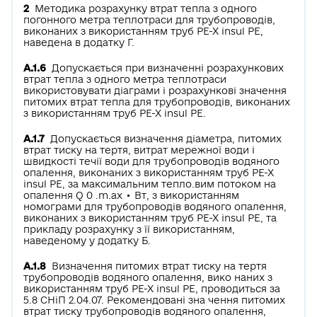
2
Методика розрахунку втрат тепла з одного
погонного метра теплотраси для трубопроводів,
виконаних з використанням труб РЕ-Х insul РЕ,
наведена в додатку Г.
А.1.6
Допускається при визначенні розрахункових
втрат тепла з одного метра теплотраси
використовувати діаграми і розрахункові значення
питомих втрат тепла для трубопроводів, виконаних
з використанням труб РЕ-Х insul РЕ.
А.1.7
Допускається визначення діаметра, питомих
втрат тиску на тертя, витрат мережної води і
швидкості течії води для трубопроводів водяного
опалення, виконаних з використанням труб РЕ-Х
insul РЕ, за максимальним тепло.вим потоком на
опалення Q 0 .m.ax • Вт, з використанням
номограми для трубопроводів водяного опалення,
виконаних з використанням труб РЕ-Х insul РЕ, та
прикладу розрахунку з її використанням,
наведеному у додатку Б.
А.1.8
Визначення питомих втрат тиску на тертя
трубопроводів водяного опалення, вико­ наних з
використанням труб РЕ-Х insul РЕ, проводиться за
5.8 СНіП 2.04.07. Рекомендовані зна­ чення питомих
втрат тиску трубопроводів водяного опалення,