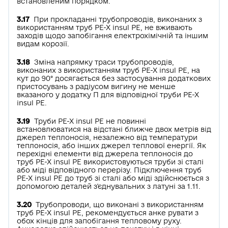
встановленим порядком.
3.17
При прокладанні трубопроводів, виконаних з
використанням труб РЕ-Х insul РЕ, не вживають
заходів щодо запобігання електрохімічній та іншим
видам корозії.
3.18
Зміна напрямку траси трубопроводів,
виконаних з використанням труб РЕ-Х insul РЕ, на
кут до 90° досягається без застосування додаткових
пристосувань з радіусом вигину не менше
вказаного у додатку П для відповідної труби РЕ-Х
insul РЕ.
3.19
Труби РЕ-Х insul РЕ не повинні
встановлюватися на відстані ближче двох метрів від
джерел теплоносія, незалежно від температури
теплоносія, або інших джерел теплової енергії. Як
перехідні елементи від джерела теплоносія до
труб РЕ-Х insul РЕ використовуються труби зі сталі
або міді відповідного перерізу. Підключення труб
РЕ-Х insul РЕ до труб зі сталі або міді здійснюється з
допомогою деталей з'єднувальних з латуні за 1.11.
3.20
Трубопроводи, що виконані з використанням
труб РЕ-Х insul РЕ, рекомендується анке­ рувати з
обох кінців для запобігання тепловому руху.