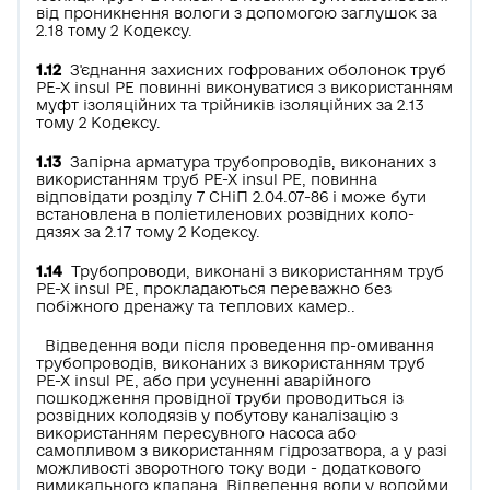
від проникнення вологи з допомогою заглушок за
2.18 тому 2 Кодексу.
1.12
З'єднання захисних гофрованих оболонок труб
РЕ-Х insul РЕ повинні виконуватися з використанням
муфт ізоляційних та трійників ізоляційних за 2.13
тому 2 Кодексу.
1.13
Запірна арматура трубопроводів, виконаних з
використанням труб РЕ-Х insul РЕ, повинна
відповідати розділу 7 СНіП 2.04.07-86 і може бути
встановлена в поліетиленових розвідних коло­
дязях за 2.17 тому 2 Кодексу.
1.14
Трубопроводи, виконані з використанням труб
РЕ-Х insul РЕ, прокладаються переважно без
побіжного дренажу та теплових камер..
Відведення води після проведення пр-омивання
трубопроводів, виконаних з використанням труб
РЕ-Х insul РЕ, або при усуненні аварійного
пошкодження провідної труби проводиться із
розвідних колодязів у побутову каналізацію з
використанням пересувного насоса або
самопливом з використанням гідрозатвора, а у разі
можливості зворотного току води - додаткового
вимикального клапана. Відведення води у водойми