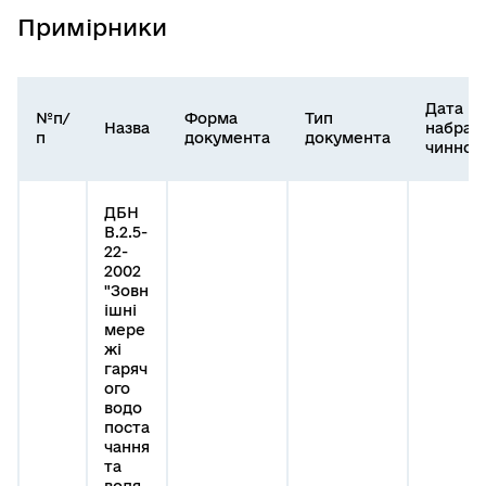
Примірники
Дата
№п/
Форма
Тип
Назва
набран
п
документа
документа
чинност
ДБН
В.2.5-
22-
2002
"Зовн
ішні
мере
жі
гаряч
ого
водо
поста
чання
та
водя