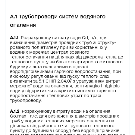
А.1 Трубопроводи систем водяного
опалення
А.1.1
Розрахункову витрату води Gd, л/с, для
визначення діаметрів провідних труб зі структу­
рованого поліетилену при використанні їх у
водяних мережах централізованого
теплопостачання на ділянках від джерела тепла до
теплового пункту чи багатоквартирного житлового
будинку з вста­ новленими в підвалі
водопідігрівниками гарячого водопостачання, при
якісному регулюванні від­ пуску теплоти слід
визначати за 5.1 СНіП 2.04.07 з урахуванням витрат
мережної води на опалення, вентиляцію і підігрів
води у відкритих чи закритих системах гарячого
водопостачання і теплових утрат по трасі
трубопроводу.
А.1.2
Розрахункову витрату води на опалення
Go.max , л/с, для визначення діаметрів провідних
труб у водяних теплових мережах опалення на
ділянках від районного чи групового теплового
пункту до будинків і споруд без водопідігрівників