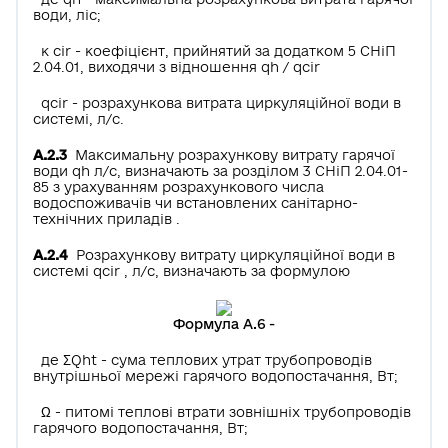
води, ліс;
к сir - коефіцієнт, прийнятий за додатком 5 СНіП
2.04.01, виходячи з відношення qh / qсir
qсir - розрахункова витрата циркуляційної води в
системі, л/с.
А.2.3
Максимальну розрахункову витрату гарячої
води qh л/с, визначають за розділом 3 СНіП 2.04.01-
85 з урахуванням розрахункового числа
водоспоживачів чи встановлених санітарно-
технічних приладів .
А.2.4
Розрахункову витрату циркуляційної води в
системі qcir , л/с, визначають за формулою
Формула А.6 -
де ƩQht - сума теплових утрат трубопроводів
внутрішньої мережі гарячого водопостачання, Вт;
Ω - питомі теплові втрати зовнішніх трубопроводів
гарячого водопостачання, Вт;