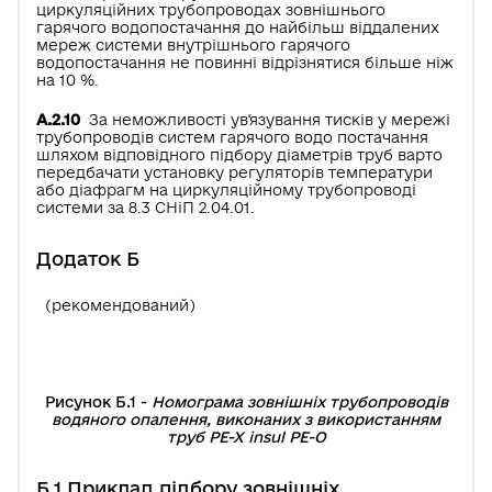
циркуляційних трубопроводах зовнішнього
гарячого водопостачання до найбільш віддалених
мереж системи внутрішнього гарячого
водопостачання не повинні відрізнятися більше ніж
на 10 %.
А.2.10
За неможливості ув'язування тисків у мережі
трубопроводів систем гарячого водо­ постачання
шляхом відповідного підбору діаметрів труб варто
передбачати установку регуляторів температури
або діафрагм на циркуляційному трубопроводі
системи за 8.3 СНіП 2.04.01.
Додаток Б
(рекомендований)
Рисунок Б.1 -
Номограма зовнішніх трубопроводів
водяного опалення, виконаних з використанням
труб РЕ-Х insul РЕ-О
Б.1 Приклад підбору зовнішніх