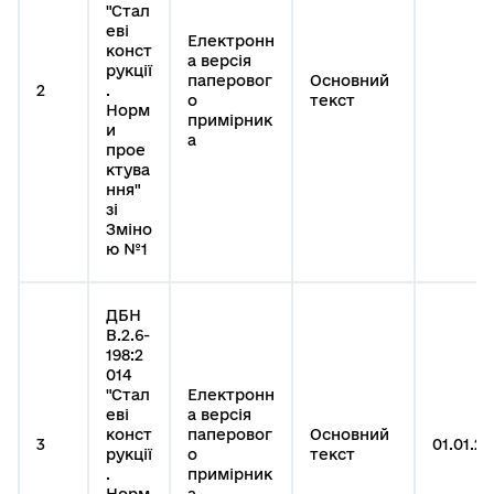
"Стал
еві
Електронн
конст
а версія
рукції
паперовог
Основний
2
.
о
текст
Норм
примірник
и
а
прое
ктува
ння"
зі
Зміно
ю №1
ДБН
В.2.6-
198:2
014
"Стал
Електронн
еві
а версія
конст
паперовог
Основний
3
01.01.20
рукції
о
текст
.
примірник
Норм
а