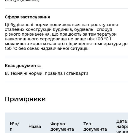
Сфера застосування
Ці будівельні норми поширюються на проектування
сталевих конструкцій будинків, будівель і споруд
різного призначення, що працюють за температури
навколишнього середовища не вище ніж 100 °С і
можливого короткочасного підвищення температури до
150 °С без ознак надзвичайної ситуації.
Клас документа
В. Технічні норми, правила і стандарти
Примірники
Дата
№п/
Форма
Тип
Назва
набран
п
документа
документа
чинност