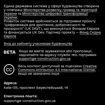
Єдина державна система у сфері будівництва створена
у співпраці
Міністерства розвитку громад та територій
України
та
Міністерства цифрової трансформації
України
.
Розвиток системи здійснюється за підтримки проєкту
"Цифровізація для зростання, доброчесності та
прозорості" (UK DIGIT), що виконується Фондом Євразія
та фінансується UK Dev. Партнер проєкту —
Фонд Східна
Європа
Вхід до кабінету учасникам будівництва
Якщо ви маєте зауваження або пропозиції,
надсилайте на адресу служби тех. підтримки
support@e-construction.gov.ua
Весь контент доступний за ліцензією
Creative
Commons Attribution 4.0 International license
,
якщо не зазначено інше
Адреса:
Київ-135, проспект Берестейський, 14
Електронна пошта:
support@e-construction.gov.ua