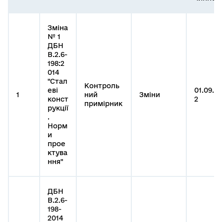
Зміна
№ 1
ДБН
В.2.6-
198:2
014
"Стал
Контроль
еві
01.09.2
1
ний
Зміни
конст
2
примірник
рукції
.
Норм
и
прое
ктува
ння"
ДБН
В.2.6-
198-
2014