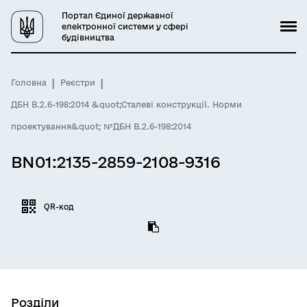
Портал Єдиної державної
електронної системи у сфері
будівництва
Головна
Реєстри
ДБН В.2.6-198:2014 &quot;Сталеві конструкції. Норми
проектування&quot; №ДБН В.2.6-198:2014
BN01:2135-2859-2108-9316
QR-код
Розділи