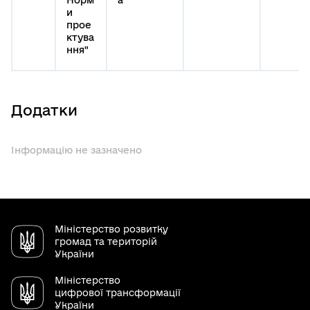
и
прое
ктува
ння"
Додатки
Інформацію не зазначено
Міністерство розвитку
громад та територій
України
Міністерство
цифрової трансформації
України