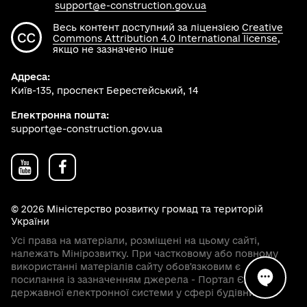
support@e-construction.gov.ua
Весь контент доступний за ліцензією
Creative
Commons Attribution 4.0 International license
,
якщо не зазначено інше
Адреса:
Київ-135, проспект Берестейський, 14
Електронна пошта:
support@e-construction.gov.ua
© 2026 Міністерство розвитку громад та територій
України
Усі права на матеріали, розміщені на цьому сайті,
належать Мінірозвитку. При частковому або повному
використанні матеріалів сайту обовʼязковим є
посилання із зазначенням джерела - Портал Єдиної
державної електронної системи у сфері будівництва