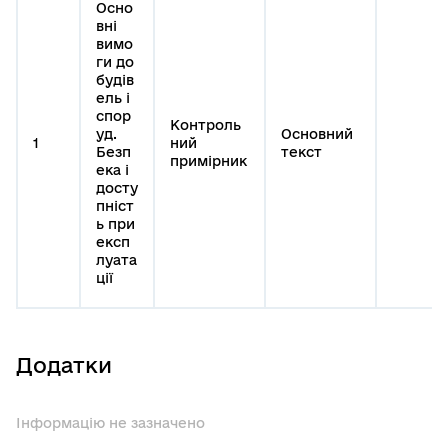
Осно
вні
вимо
ги до
будів
ель і
спор
Контроль
уд.
Основний
1
ний
Безп
текст
примірник
ека і
досту
пніст
ь при
експ
луата
ції
Додатки
Інформацію не зазначено