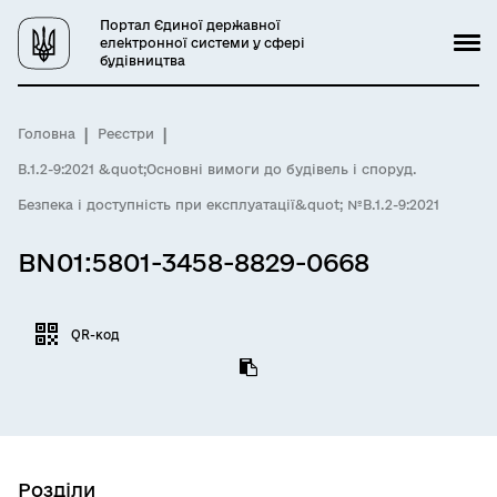
Портал Єдиної державної
електронної системи у сфері
будівництва
Головна
Реєстри
В.1.2-9:2021 &quot;Основні вимоги до будівель і споруд.
Безпека і доступність при експлуатації&quot; №В.1.2-9:2021
BN01:5801-3458-8829-0668
QR-код
Розділи