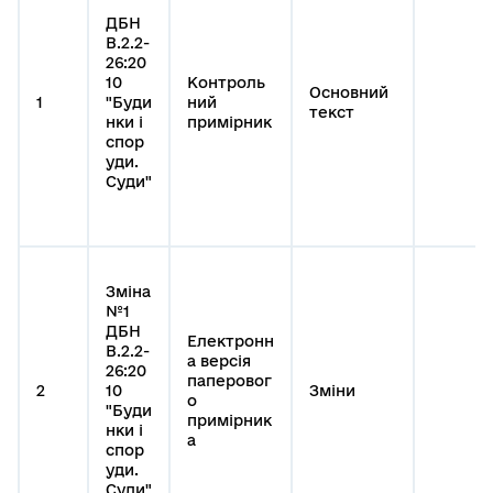
ДБН
В.2.2-
26:20
10
Контроль
Основний
1
"Буди
ний
текст
нки і
примірник
спор
уди.
Суди"
Зміна
№1
ДБН
Електронн
В.2.2-
а версія
26:20
паперовог
2
10
Зміни
о
"Буди
примірник
нки і
а
спор
уди.
Суди"