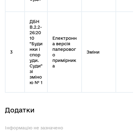
ДБН
В.2.2-
26:20
10
Електронн
"Буди
а версія
нки і
паперовог
3
Зміни
спор
о
уди.
примірник
Суди"
а
зі
зміно
ю № 1
Додатки
Інформацію не зазначено