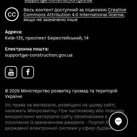
support@e-construction.gov.ua
Весь контент доступний за ліцензією
Creative
Commons Attribution 4.0 International license
,
якщо не зазначено інше
Адреса:
Київ-135, проспект Берестейський, 14
Електронна пошта:
support@e-construction.gov.ua
© 2026 Міністерство розвитку громад та територій
України
Усі права на матеріали, розміщені на цьому сайті,
належать Мінірозвитку. При частковому або повному
використанні матеріалів сайту обовʼязковим є
посилання із зазначенням джерела - Портал Єдиної
державної електронної системи у сфері будівництва