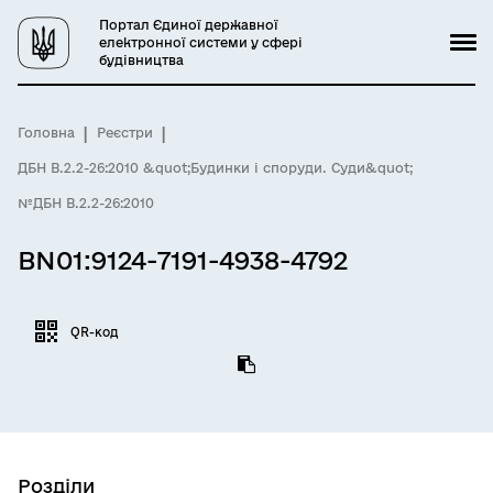
Портал Єдиної державної
електронної системи у сфері
будівництва
Головна
Реєстри
ДБН В.2.2-26:2010 &quot;Будинки і споруди. Суди&quot;
№ДБН В.2.2-26:2010
BN01:9124-7191-4938-4792
QR-код
Розділи