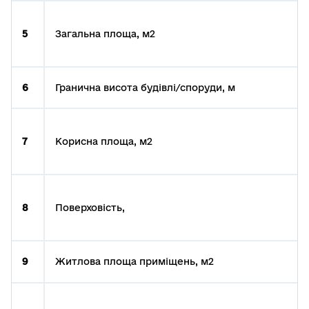
5
Загальна площа, м2
6
Гранична висота будівлі/споруди, м
7
Корисна площа, м2
8
Поверховість,
9
Житлова площа приміщень, м2