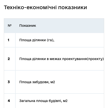
Техніко-економічні показники
№
Показник
1
Площа ділянки (га),
2
Площа ділянки в межах проектування(проєкту), г
3
Площа забудови, м2
4
Загальна площа будівлі, м2