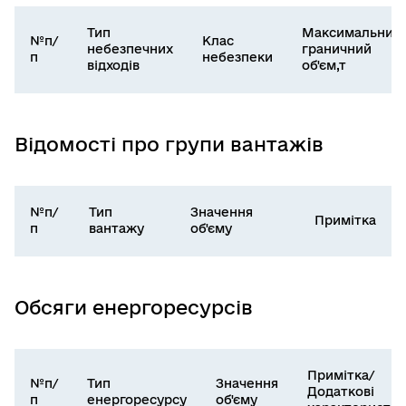
Тип
Максимальний
№п/
Клас
небезпечних
граничний
п
небезпеки
відходів
об'єм,т
Відомості про групи вантажів
№п/
Тип
Значення
Примітка
п
вантажу
об'єму
Обсяги енергоресурсів
Примітка/
№п/
Тип
Значення
Додаткові
п
енергоресурсу
об'єму