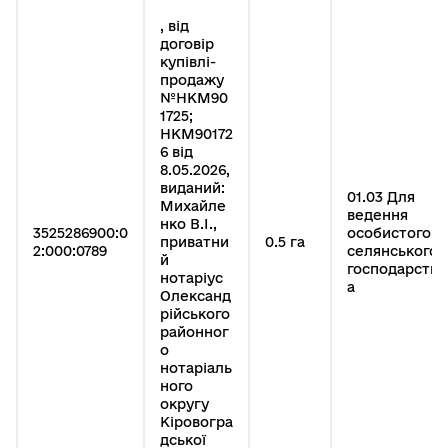
, від
договір
купівлі-
продажу
№НКМ90
1725;
НКМ90172
6 від
8.05.2026,
виданий:
01.03 Для
Михайле
ведення
нко В.І.,
3525286900:0
особистого
приватни
0.5 га
2:000:0789
селянського
й
господарств
нотаріус
а
Олександ
рійського
районног
о
нотаріаль
ного
округу
Кіровогра
дської