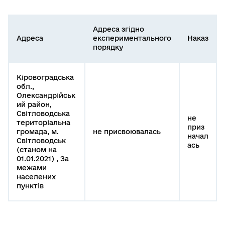
Адреса згідно
Адреса
експериментального
Наказ
порядку
Кіровоградська
обл.,
Олександрійськ
ий район,
Світловодська
не
територіальна
приз
громада, м.
не присвоювалась
начал
Світловодськ
ась
(станом на
01.01.2021) , За
межами
населених
пунктів