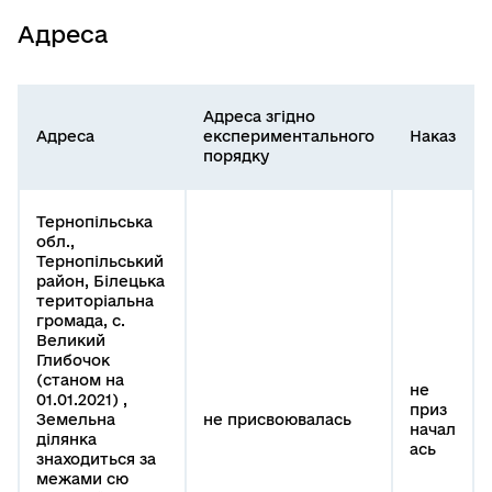
Адреса
Адреса згідно
Адреса
експериментального
Наказ
порядку
Тернопільська
обл.,
Тернопільський
район, Білецька
територіальна
громада, с.
Великий
Глибочок
(станом на
не
01.01.2021) ,
приз
Земельна
не присвоювалась
начал
ділянка
ась
знаходиться за
межами сю