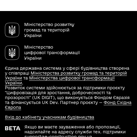
Міністерство розвитку
громад та територій
України
Міністерство
цифрової трансформації
України
Єдина державна система у сфері будівництва створена
у співпраці
Міністерства розвитку громад та територій
України
та
Міністерства цифрової трансформації
України
.
Розвиток системи здійснюється за підтримки проєкту
"Цифровізація для зростання, доброчесності та
прозорості" (UK DIGIT), що виконується Фондом Євразія
та фінансується UK Dev. Партнер проєкту —
Фонд Східна
Європа
Вхід до кабінету учасникам будівництва
Якщо ви маєте зауваження або пропозиції,
надсилайте на адресу служби тех. підтримки
support@e-construction.gov.ua