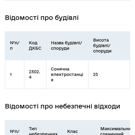
Відомості про будівлі
Висота
№п/
Код
Назва будівлі/
будівлі/
п
ДКБС
споруди
споруди
Сонячна
2302.
1
електростанці
25
4
я
Відомості про небезпечні відходи
Тип
Максимальний
№п/
Клас
небезпечних
граничний