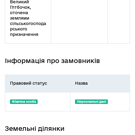
Великий
Глтбочок,
оточена
землями
сільськогоспода
рського
призначення
Інформація про замовників
Правовий статус
Назва
Фізична особа
Персональні дані
Земельні ділянки