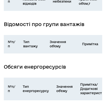
п
небезпеки
відходів
об'єм,т
Відомості про групи вантажів
№п/
Тип
Значення
Примітка
п
вантажу
об'єму
Обсяги енергоресурсів
Примітка/
№п/
Тип
Значення
Додаткові
п
енергоресурсу
об'єму
характеристи