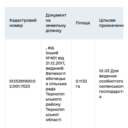
Документ
Кадастровий
на
Цільове
Площа
номер
земельну
призначення
ділянку
, від
інший
№401 від
21.12.2017,
виданий:
01.03 Для
Великогл
ведення
ибочецьк
6125281900:0
0.1132
особистого
а сільська
2:001:7023
га
селянського
рада
господарств
Тернопіл
а
ьського
району
Тернопіл
ьської
області