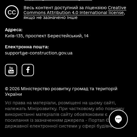
Весь контент доступний за ліцензією
Creative
Commons Attribution 4.0 International license
,
якщо не зазначено інше
Адреса:
Київ-135, проспект Берестейський, 14
Електронна пошта:
support@e-construction.gov.ua
© 2026 Міністерство розвитку громад та територій
України
Усі права на матеріали, розміщені на цьому сайті,
належать Мінірозвитку. При частковому або повному
використанні матеріалів сайту обовʼязковим є
посилання із зазначенням джерела - Портал Єдиної
державної електронної системи у сфері будівництва