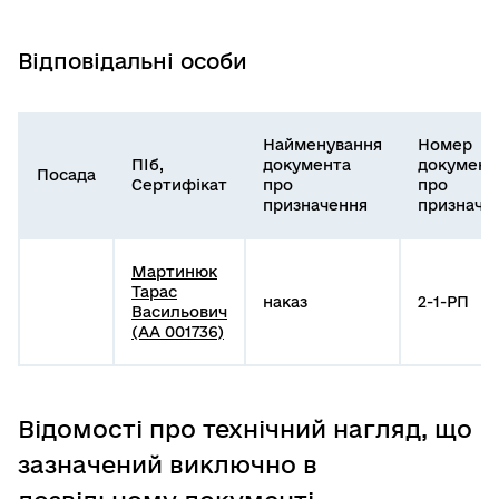
Відповідальні особи
Найменування
Номер
ПІб,
документа
документ
Посада
Сертифікат
про
про
призначення
призначе
Мартинюк
Тарас
наказ
2-1-РП
Васильович
(АА 001736)
Відомості про технічний нагляд, що
зазначений виключно в