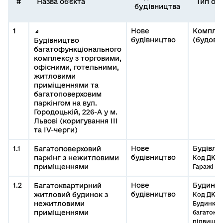
#
Назва об'єкта
Тип об'
будівництва
1
Нове
Компле
будівництво
(будова
Будівництво
багатофункціонального
комплексу з торговими,
офісними, готельними,
житловими
приміщеннями та
багатоповерховим
паркінгом на вул.
Городоцькій, 226-А у м.
Львові (коригування ІІІ
та ІV-черги)
1.1
Нове
Будівля
Багатоповерховий
будівництво
паркінг з нежитловими
Код ДКБС:
приміщеннями
Гаражі н
1.2
Нове
Будино
Багатоквартирний
будівництво
житловий будинок з
Код ДКБС:
нежитловими
Будинки
приміщеннями
багатокв
підвищен