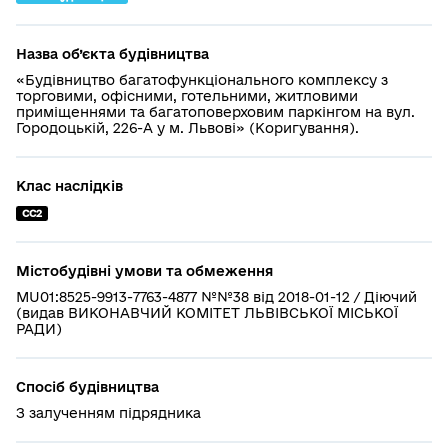
Назва об’єкта будівництва
«Будівництво багатофункціонального комплексу з
торговими, офісними, готельними, житловими
приміщеннями та багатоповерховим паркінгом на вул.
Городоцькій, 226-А у м. Львові» (Коригування).
Клас наслідків
СС2
Містобудівні умови та обмеження
MU01:8525-9913-7763-4877 №№38 від 2018-01-12 / Діючий
(видав ВИКОНАВЧИЙ КОМІТЕТ ЛЬВІВСЬКОЇ МІСЬКОЇ
РАДИ)
Спосіб будівництва
З залученням підрядника