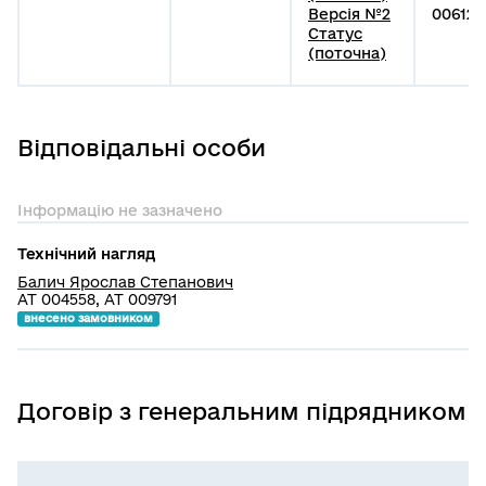
Версія №2
006123
Статус
(поточна)
Відповідальні особи
Інформацію не зазначено
Технічний нагляд
Балич Ярослав Степанович
АТ 004558, АТ 009791
внесено замовником
Договір з генеральним підрядником