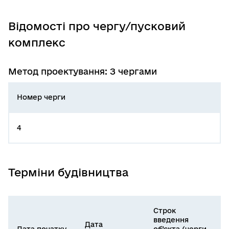
Відомості про чергу/пусковий
комплекс
Метод проектування: З чергами
Номер черги
4
Терміни будівництва
Строк
введення
Дата
Дата початку
об’єкта (черги,