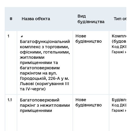
Вид
#
Назва об'єкта
Тип об'є
будівництва
1
Нове
Комплек
будівництво
(будова)
Багатофункціональний
комплекс з торговими,
Код ДКБС:1
офісними, готельними,
Гаражі на
житловими
приміщеннями та
багатоповерховим
паркінгом на вул.
Городоцькій, 226-А у м.
Львові (коригування ІІІ
та ІV-черги)
1.1
Нове
Будівля
Багатоповерховий
будівництво
паркінг з нежитловими
Код ДКБС:1
приміщеннями
Гаражі на