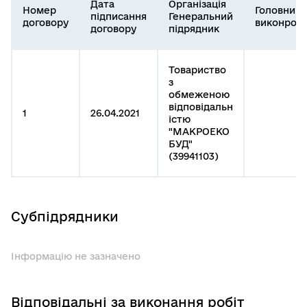
Дата
Організація
Номер
Головний
підписання
Генеральний
договору
виконроб
договору
підрядник
Товариство
з
обмеженою
відповідальн
1
26.04.2021
істю
"МАКРОЕКО
БУД"
(39941103)
Субпідрядники
Інформацію не зазначено
Відповідальні за виконання робіт