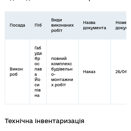
Види
Назва
Номер
Посада
ПІб
виконаних
документа
докуме
робіт
Габ
уда
Яр
повний
ос
комплекс
Викон
лав
будівельн
Наказ
26/04/
роб
а
о-
Йо
монтажни
си
х робіт
пів
на
Технічна інвентаризація