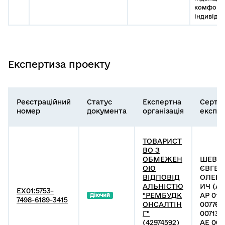
комфортн
індивідуа
Експертиза проекту
Реєстраційний
Статус
Експертна
Серти
номер
документа
організація
експе
ТОВАРИСТ
ВО З
ОБМЕЖЕН
ШЕВЧ
ОЮ
ЄВГЕН
ВІДПОВІД
ОЛЕК
АЛЬНІСТЮ
ИЧ (АР
EX01:5753-
"РЕМБУДК
АР 010
Діючий
7498-6189-3415
ОНСАЛТІН
007766
Г"
007137,
(42974592)
АЕ 004