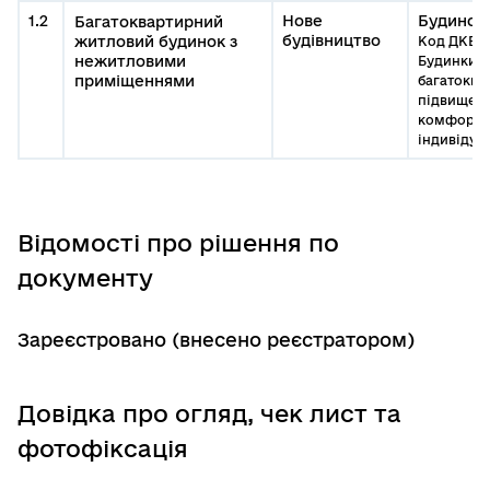
1.2
Нове
Будинок
Багатоквартирний
будівництво
житловий будинок з
Код ДКБС:1
нежитловими
Будинки
приміщеннями
багатоква
підвищено
комфортно
індивідуа
Відомості про рішення по
документу
Зареєстровано (внесено реєстратором)
Довідка про огляд, чек лист та
фотофіксація