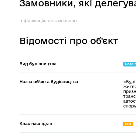
Замовники, які делегу
Інформацію не зазначено
Відомості про об'єкт
Вид будівництва
Нове 
Назва об’єкта будівництва
«Буді
житло
призн
транс
автос
спору
Клас наслідків
СС3