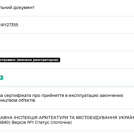
льний документ
241127355
єстровано (внесено реєстратором)
й
а сертифіката про прийняття в експлуатацію закінчених
ництвом об’єктів
АВНА ІНСПЕКЦІЯ АРХІТЕКТУРИ ТА МІСТОБУДУВАННЯ УКРАЇ
5840) Версія №1 Статус (поточна)