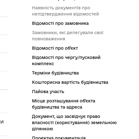
Наявність документів про
непідтвердження відомостей
Відомості про замовника
Замовники, які делегували свої
повноваження
Відомості про об'єкт
Відомості про чергу/пусковий
комплекс
Терміни будівництва
Кошторисна вартість будівництва
Пайова участь
Місце розташування об'єкта
будівництва та адреса
Документ, що засвідчує право
НИ
власності (користування) земельною
ділянкою
Проектна документація