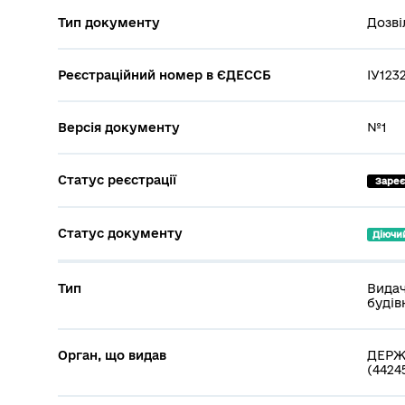
Тип документу
Дозві
Реєстраційний номер в ЄДЕССБ
ІУ123
Версія документу
№1
Статус реєстрації
 Заре
Статус документу
Діючи
Тип
Видач
будів
Орган, що видав
ДЕРЖ
(4424