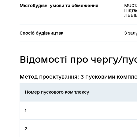
Містобудівні умови та обмеження
MU01:
Підт
ЛЬВІ
Спосіб будівництва
З зал
Відомості про чергу/п
Метод проектування: З пусковими компл
Номер пускового комплексу
1
2