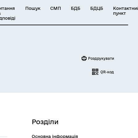
итання
Пошук
СМП
БДБ
БДЦБ
Контактни
а
пункт
ідповіді
Роздрукувати
QR-код
Розділи
Основна інформація