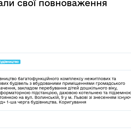
вали свої повноваження
будівництво
вництво багатофункційного комплексу нежитлових та
вих будівель з вбудованими приміщеннями громадського
ачення, закладом перебування дітей дошкільного віку,
форматорною підстанцією, даховою котельнею та підземно
тоянкою на вул. Волинській, 9 у м. Львові зі знесенням існую
д» 1-ша черга будівництва. Коригування