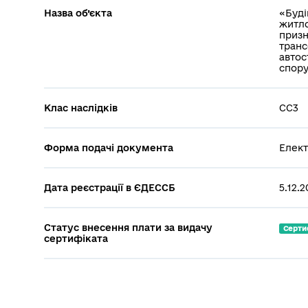
Назва об’єкта
«Буді
житло
призн
транс
автос
спору
Клас наслідків
СС3
Форма подачі документа
Елект
Дата реєстрації в ЄДЕССБ
5.12.
Статус внесення плати за видачу
Серти
сертифіката