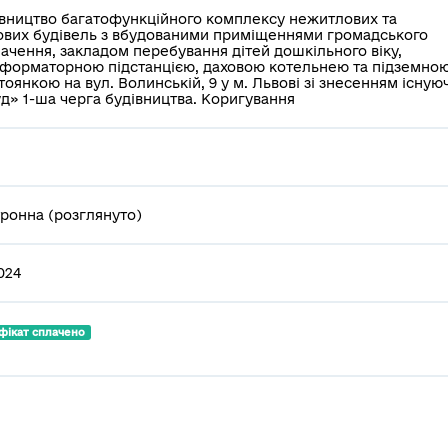
вництво багатофункційного комплексу нежитлових та
вих будівель з вбудованими приміщеннями громадського
ачення, закладом перебування дітей дошкільного віку,
форматорною підстанцією, даховою котельнею та підземно
тоянкою на вул. Волинській, 9 у м. Львові зі знесенням існую
д» 1-ша черга будівництва. Коригування
ронна (розглянуто)
2024
фікат сплачено