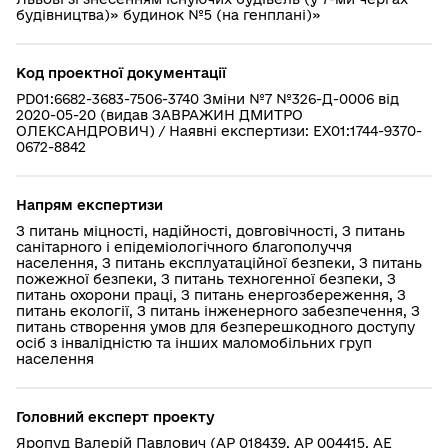
будівництва)» будинок №5 (на генплані)»
Код проектної документації
PD01:6682-3683-7506-3740 Зміни №7 №326-Д-0006 від
2020-05-20 (видав ЗАВРАЖИН ДМИТРО
ОЛЕКСАНДРОВИЧ) / Наявні експертизи: EX01:1744-9370-
0672-8842
Напрям експертизи
З питань міцності, надійності, довговічності, З питань
санітарного і епідеміологічного благополуччя
населення, З питань експлуатаційної безпеки, З питань
пожежної безпеки, З питань техногенної безпеки, З
питань охорони праці, З питань енергозбереження, З
питань екології, З питань інженерного забезпечення, З
питань створення умов для безперешкодного доступу
осіб з інвалідністю та інших маломобільних груп
населення
Головний експерт проекту
Яропуд Валерій Павлович (АР 018439, АР 004415, АЕ