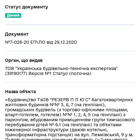
Статус документу
Діючий
Документ
№7-028-20 ЕП\ЛО від 29.12.2020
Орган, що видав
ТОВ "Українська будівельно-технічна експертиза"
(39190177) Версія №1 Статус (поточна)
Назва об’єкта
«Будівництво ТзОВ “РЕЗЕРВ П Л Ю С” багатоквартирних
житлових будинків №№ 3, 6, 7 (на генплані),
громадських будівель (з торгово-офісними площами,
апарт-готелем, готелем) №№ 1, 2, 4, 5 (на генплані) з
паркінгом, вбудованим приміщенням групи тимчасового
перебування дітей № 6.1 (на генплані) та об’єктами
інженерної інфраструктури (дахові котельні,
трансформаторна підстанція) на вул. Лемківській, 9 у м.
Львові зі знесенням існуючих будівель (у 7-ми чергах