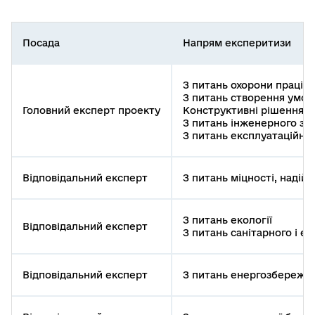
Посада
Напрям експеритизи
З питань охорони праці
З питань створення умов
Головний експерт проекту
Конструктивні рішення з
З питань інженерного за
З питань експлуатаційно
Відповідальний експерт
З питань міцності, надійн
З питань екології
Відповідальний експерт
З питань санітарного і е
Відповідальний експерт
З питань енергозбереже