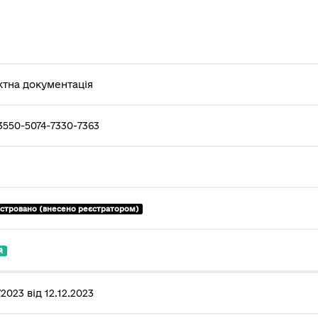
тна документація
3550-5074-7330-7363
єстровано (внесено реєстратором)
й
2023 від 12.12.2023