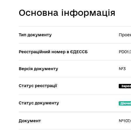
Основна інформація
Тип документу
Проек
Реєстраційний номер в ЄДЕССБ
PD01:
Версія документу
№3
Статус реєстрації
 Заре
Статус документу
Діючи
Документ
№107/