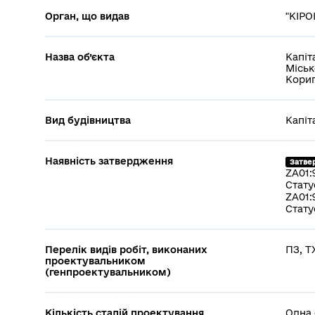
Орган, що видав
"КІРО
Назва об’єкта
Капіт
Міськ
Кори
Вид будівництва
Капіт
Наявність затвердження
Затве
ZA01:
Стату
ZA01:
Стату
Перелік видів робіт, виконаних
ПЗ, Т
проектувальником
(генпроектувальником)
Кількість стадій проектування
Одна 