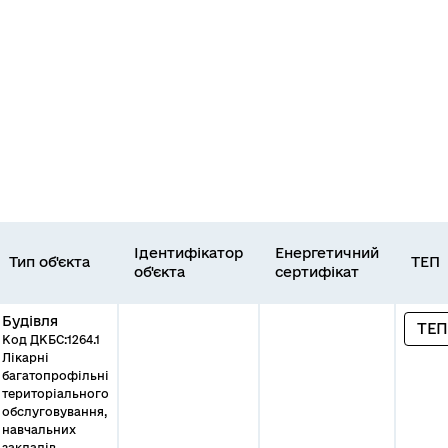
я
Ідентифікатор
Енергетичний
Тип об'єкта
ТЕП
об'єкта
сертифікат
Будівля
ТЕП
Код ДКБС:1264.1
Лікарні
багатопрофільні
територіального
обслуговування,
навчальних
закладів