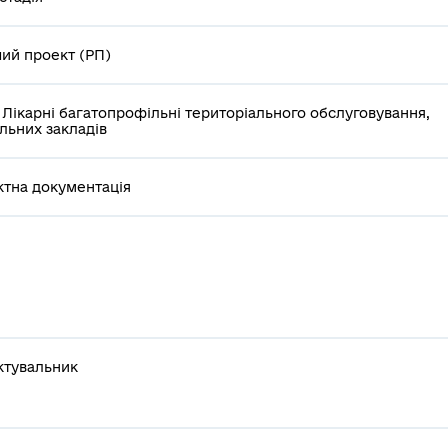
ий проект (РП)
1 Лікарні багатопрофільні територіального обслуговування,
льних закладів
тна документація
ктувальник