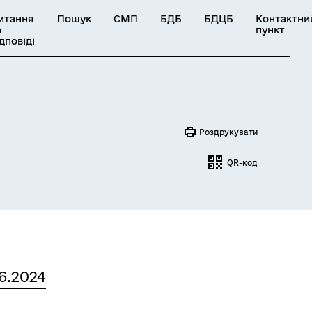
итання
Пошук
СМП
БДБ
БДЦБ
Контактни
а
пункт
ідповіді
Роздрукувати
QR-код
06.2024