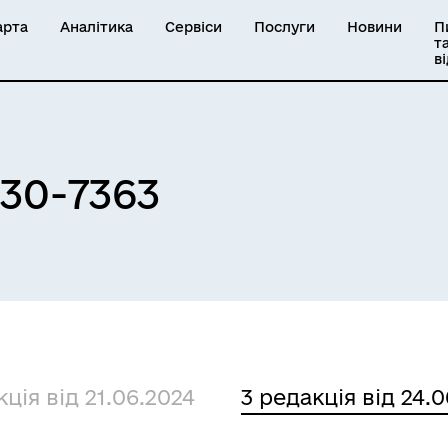
арта
Аналітика
Сервіси
Послуги
Новини
П
т
в
330-7363
кція від 21.06.2024
3 редакція від 24.