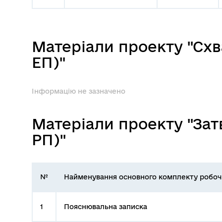
Матеріали проекту "Схв
ЕП)"
Інформацію не зазначено
Матеріали проекту "Зат
РП)"
№
Найменування основного комплекту робоч
1
Пояснювальна записка