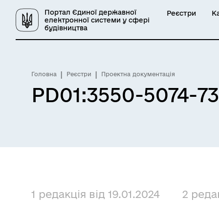
Портал Єдиної державної
Реєстри
К
електронної системи у сфері
будівництва
Головна
Реєстри
Проектна документація
PD01:3550-5074-7
1 редакція від 19.01.2024
2 реда