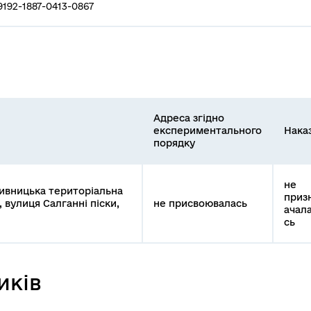
9192-1887-0413-0867
Адреса згідно
експериментального
Нака
порядку
не
пивницька територіальна
приз
 вулиця Салганні піски,
не присвоювалась
ачал
сь
иків