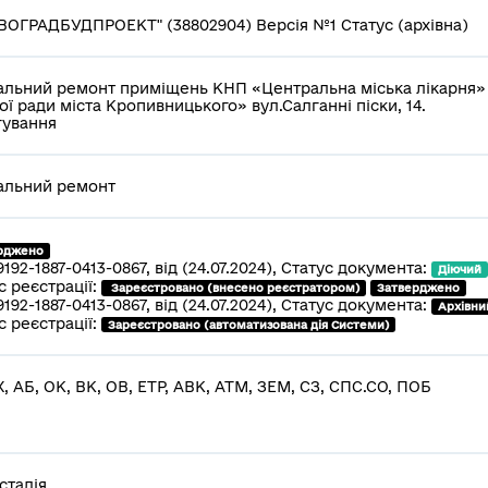
ВОГРАДБУДПРОЕКТ" (38802904) Версія №1 Статус (архівна)
альний ремонт приміщень КНП «Центральна міська лікарня»
ої ради міста Кропивницького» вул.Салганні піски, 14.
гування
альний ремонт
рджено
9192-1887-0413-0867, від (24.07.2024), Статус документа:
Діючий
с реєстрації:
 Зареєстровано (внесено реєстратором)
Затверджено
9192-1887-0413-0867, від (24.07.2024), Статус документа:
Архівни
с реєстрації:
Зареєстровано (автоматизована дія Системи)
Х, АБ, ОК, ВК, ОВ, ЕТР, АВК, АТМ, ЗЕМ, СЗ, СПС.СО, ПОБ
стадія