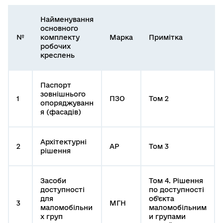
Найменування
основного
№
комплекту
Марка
Примітка
робочих
креслень
Паспорт
зовнішнього
1
ПЗО
Том 2
опоряджуванн
я (фасадів)
Архітектурні
2
АР
Том 3
рішення
Засоби
Том 4. Рішення
доступності
по доступності
для
об'єкта
3
МГН
маломобільни
маломобільним
х груп
и групами