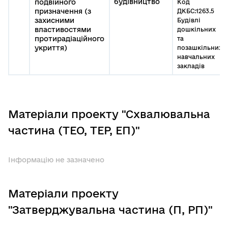
будівництво
подвійного
Код
призначення (з
ДКБС:1263.5
захисними
Будівлі
властивостями
дошкільних
протирадіаційного
та
укриття)
позашкільних
навчальних
закладів
Матеріали проекту "Схвалювальна
частина (ТЕО, ТЕР, ЕП)"
Інформацію не зазначено
Матеріали проекту
"Затверджувальна частина (П, РП)"