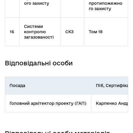
ого захисту
протипожежно
го захисту
Системи
16
контролю
СКЗ
Том 18
загазованості
Відповідальні особи
Посада
ПІб, Сертифікат
Головний архітектор проекту (ГАП)
Карпенко Андрій 