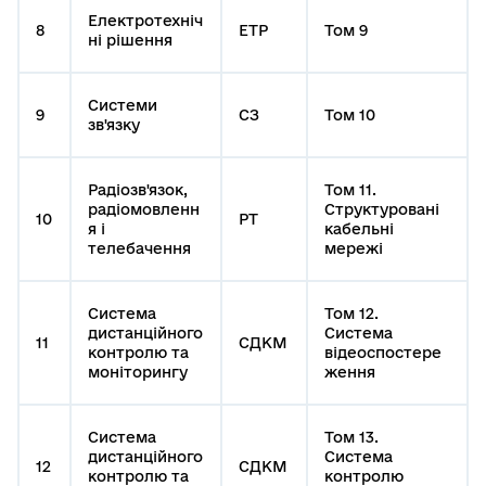
Електротехніч
8
ЕТР
Том 9
ні рішення
Системи
9
СЗ
Том 10
зв'язку
Радіозв'язок,
Том 11.
радіомовленн
Структуровані
10
РТ
я і
кабельні
телебачення
мережі
Система
Том 12.
дистанційного
Система
11
СДКМ
контролю та
відеоспостере
моніторингу
ження
Система
Том 13.
дистанційного
Система
12
СДКМ
контролю та
контролю