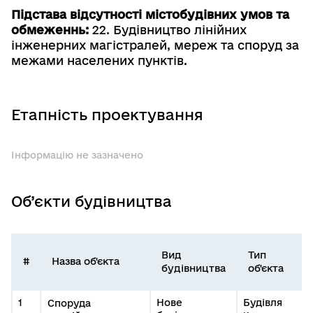
Підстава відсутності містобудівних умов та
обмеженнь:
22. Будівництво лінійних
інженерних магістралей, мереж та споруд за
межами населених пунктів.
Етапність проектування
Інформацію не зазначено
Об’єкти будівництва
Вид
Тип
#
Назва об'єкта
будівництва
об'єкта
1
Нове
Будівля
Споруда